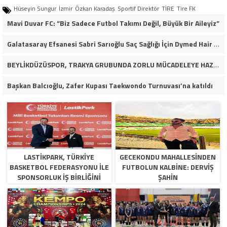
Hüseyin Sungur
İzmir
Özkan Karadaş
Sportif Direktör
TİRE
Tire FK
Mavi Duvar FC: “Biz Sadece Futbol Takımı Değil, Büyük Bir Aileyiz”
Galatasaray Efsanesi Sabri Sarıoğlu Saç Sağlığı İçin Dymed Hair Clinic’i Seçti!
BEYLİKDÜZÜSPOR, TRAKYA GRUBUNDA ZORLU MÜCADELEYE HAZIRLANIYOR
Başkan Balcıoğlu, Zafer Kupası Taekwondo Turnuvası’na katıldı
LASTIKPARK, TÜRKIYE
GECEKONDU MAHALLESINDEN
BASKETBOL FEDERASYONU ILE
FUTBOLUN KALBINE: DERVIŞ
SPONSORLUK IŞ BIRLIĞINI
ŞAHIN
GENIŞLETTI