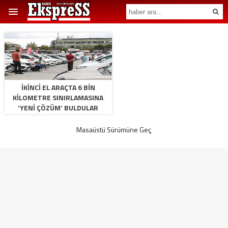
İKINCI EL ARAÇTA 6 BIN
KILOMETRE SINIRLAMASINA
‘YENI ÇÖZÜM’ BULDULAR
Masaüstü Sürümüne Geç
ndpashabet
deneme bonusu
palazzobet
palacebet
royalbet güncel giri