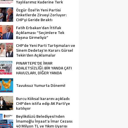
Yaşlılarımız Kaderine Terk
Edildi!”
Özgür Özel’in Yeni Partisi
Anketlerde Zirveyi Zorluyor:
CHP’yi Geride Bıraktı
Fatih Erbakan’dan İttifak
Açıklaması: “Seçimlere Tek
Başına Girmeliyiz”
CHP’de Yeni Parti Tartışmaları ve
Sinem Dedetaş’ın Kararı: Gürsel
Tekin’den Açıklamalar
PINARTEPE’DE İMAR
ADALETSİZLİĞİ: BİR YANDA ÇATI
HAVUZLARI, DİĞER YANDA
GÜVENLİ KONUT BEKLEYEN HALK!
Tavuksuz Yumurta Dönemi!
Burcu Köksal kararını açıkladı:
CHP’den istifa edip AK Parti’ye
katılıyor
Beylikdüzü Belediyesi’nden
İmamoğlu İnşaat’a İmar Cezası:
40 Milyon TL ve Yıkım Uyarısı