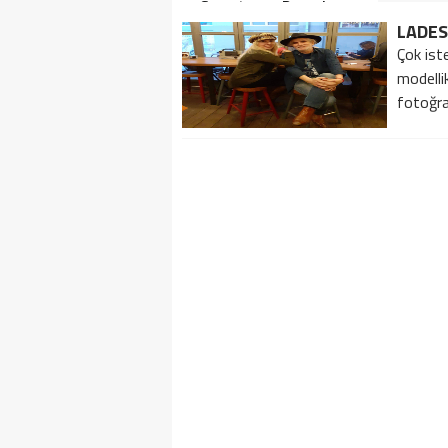
Soruşturma Dosyalarına
Yansıdı!
LADES
Çok iste
modelli
fotoğraf