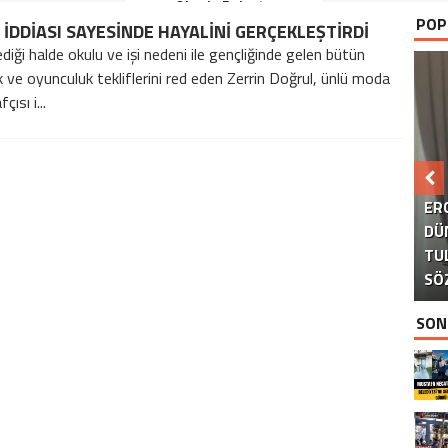
Okurla Buluştu
POP
 İDDİASI SAYESİNDE HAYALİNİ GERÇEKLEŞTİRDİ
diği halde okulu ve işi nedeni ile gençliğinde gelen bütün
k ve oyunculuk tekliflerini red eden Zerrin Doğrul, ünlü moda
çısı i...
B
ER
DÜ
TU
KA
AK
S
SÖ
SON