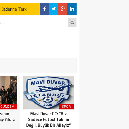
z Kaderine Terk
ktı
en Açıklamalar
“İLK AÇILDIĞI
z Kaderine Terk
ktı
GÜNDEM
SPOR
MAGAZİN
sının
Mavi Duvar FC: “Biz
Dünyaca Ünlü İtalyan
y Yıldız
Sadece Futbol Takımı
Fenomen Gianluca Vacchi
Değil, Büyük Bir Aileyiz”
Türkiye Aşkına Geliyor!