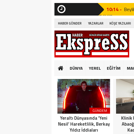
10:14 -
Beyli
Edildi!”
SON
DAKİKA
HABER GÖNDER
YAZARLAR
KÖŞE YAZILARI
19:53 -
Özgür
19:51 -
Fatih
19:49 -
CHP’d
20:16 -
MUST
DÜNYA
YEREL
EĞİTİM
MA
GÜNKÜ GİBİ DEĞİ
10:14 -
Beyli
Edildi!”
19:53 -
Özgür
GÜNDEM
19:51 -
Fatih
Yeraltı Dünyasında ‘Yeni
Klinik
Nesil’ Hareketlilik, Berkay
Abaoğ
Yıldız İddiaları
Kad