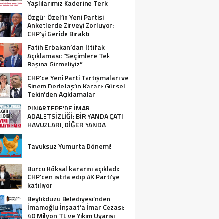
Yaşlılarımız Kaderine Terk
Edildi!”
Özgür Özel’in Yeni Partisi
Anketlerde Zirveyi Zorluyor:
CHP’yi Geride Bıraktı
Fatih Erbakan’dan İttifak
Açıklaması: “Seçimlere Tek
Başına Girmeliyiz”
CHP’de Yeni Parti Tartışmaları ve
Sinem Dedetaş’ın Kararı: Gürsel
Tekin’den Açıklamalar
PINARTEPE’DE İMAR
ADALETSİZLİĞİ: BİR YANDA ÇATI
HAVUZLARI, DİĞER YANDA
GÜVENLİ KONUT BEKLEYEN HALK!
Tavuksuz Yumurta Dönemi!
Burcu Köksal kararını açıkladı:
CHP’den istifa edip AK Parti’ye
katılıyor
Beylikdüzü Belediyesi’nden
İmamoğlu İnşaat’a İmar Cezası:
40 Milyon TL ve Yıkım Uyarısı