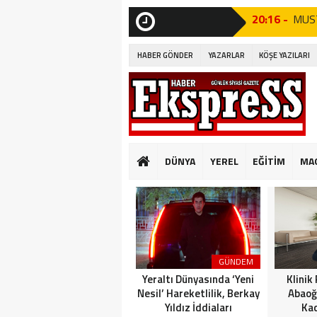
10:14 -
Beyli
Edildi!”
SON
DAKİKA
HABER GÖNDER
YAZARLAR
KÖŞE YAZILARI
19:53 -
Özgür
19:51 -
Fatih
19:49 -
CHP’d
20:16 -
MUST
DÜNYA
YEREL
EĞİTİM
MA
GÜNKÜ GİBİ DEĞİ
10:14 -
Beyli
Edildi!”
19:53 -
Özgür
GÜNDEM
19:51 -
Fatih
Yeraltı Dünyasında ‘Yeni
Klinik
Nesil’ Hareketlilik, Berkay
Abaoğ
Yıldız İddiaları
Kad