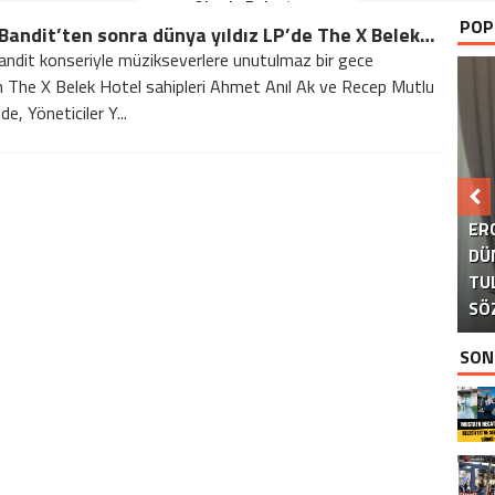
Okurla Buluştu
POP
Clean Bandit’ten sonra dünya yıldız LP’de The X Belek Hotel’de
andit konseriyle müzikseverlere unutulmaz bir gece
 The X Belek Hotel sahipleri Ahmet Anıl Ak ve Recep Mutlu
nde, Yöneticiler Y...
B
ER
DÜ
TU
KA
AK
S
SÖ
SON