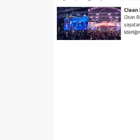
Soruşturma Dosyalarına
Yansıdı!
Clean B
yaşatan
liderliği