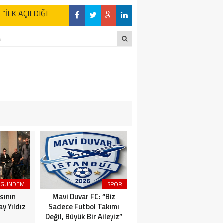
z Kaderine Terk
ktı
en Açıklamalar
“İLK AÇILDIĞI
z Kaderine Terk
ktı
GÜNDEM
SPOR
MAGAZİN
sının
Mavi Duvar FC: “Biz
Dünyaca Ünlü İtalyan
y Yıldız
Sadece Futbol Takımı
Fenomen Gianluca Vacchi
Değil, Büyük Bir Aileyiz”
Türkiye Aşkına Geliyor!