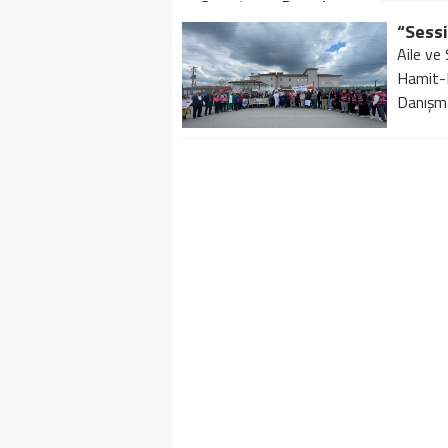
Soruşturma Dosyalarına
Yansıdı!
“Sessi
Aile ve
Hamit-F
Danışma