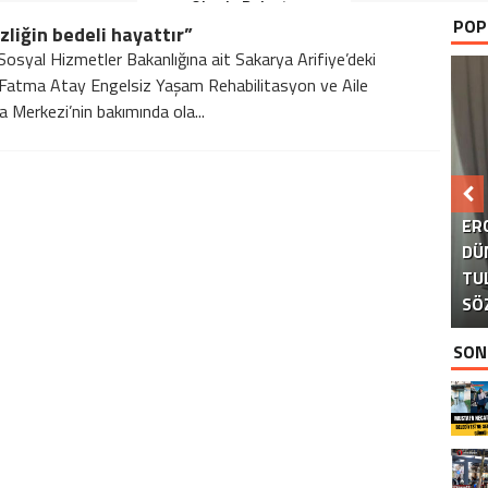
Okurla Buluştu
POP
zliğin bedeli hayattır”
 Sosyal Hizmetler Bakanlığına ait Sakarya Arifiye’deki
atma Atay Engelsiz Yaşam Rehabilitasyon ve Aile
 Merkezi’nin bakımında ola...
B
ER
DÜ
TU
KA
AK
S
SÖ
SON