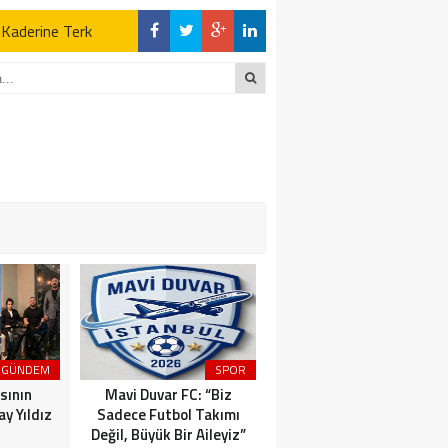
z Kaderine Terk
ktı
en Açıklamalar
“İLK AÇILDIĞI
z Kaderine Terk
ktı
GÜNDEM
SPOR
MAGAZİN
sının
Mavi Duvar FC: “Biz
Dünyaca Ünlü İtalyan
y Yıldız
Sadece Futbol Takımı
Fenomen Gianluca Vacchi
Değil, Büyük Bir Aileyiz”
Türkiye Aşkına Geliyor!