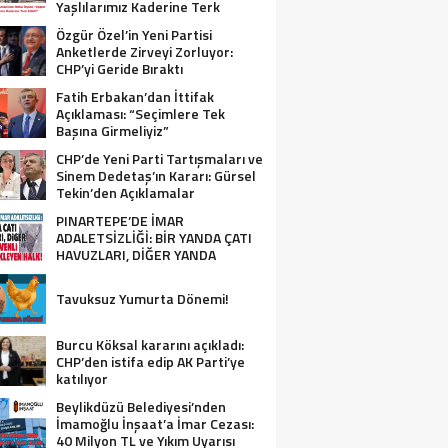
Yaşlılarımız Kaderine Terk
Edildi!”
Özgür Özel’in Yeni Partisi
Anketlerde Zirveyi Zorluyor:
CHP’yi Geride Bıraktı
Fatih Erbakan’dan İttifak
Açıklaması: “Seçimlere Tek
Başına Girmeliyiz”
CHP’de Yeni Parti Tartışmaları ve
Sinem Dedetaş’ın Kararı: Gürsel
Tekin’den Açıklamalar
PINARTEPE’DE İMAR
ADALETSİZLİĞİ: BİR YANDA ÇATI
HAVUZLARI, DİĞER YANDA
GÜVENLİ KONUT BEKLEYEN HALK!
Tavuksuz Yumurta Dönemi!
Burcu Köksal kararını açıkladı:
CHP’den istifa edip AK Parti’ye
katılıyor
Beylikdüzü Belediyesi’nden
İmamoğlu İnşaat’a İmar Cezası:
40 Milyon TL ve Yıkım Uyarısı