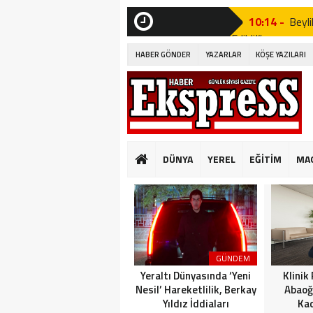
10:14 -
Beyli
Edildi!”
SON
DAKİKA
HABER GÖNDER
YAZARLAR
KÖŞE YAZILARI
19:53 -
Özgür
19:51 -
Fatih
19:49 -
CHP’d
20:16 -
MUST
DÜNYA
YEREL
EĞİTİM
MA
GÜNKÜ GİBİ DEĞİ
10:14 -
Beyli
Edildi!”
19:53 -
Özgür
GÜNDEM
19:51 -
Fatih
Yeraltı Dünyasında ‘Yeni
Klinik
Nesil’ Hareketlilik, Berkay
Abaoğ
Yıldız İddiaları
Kad