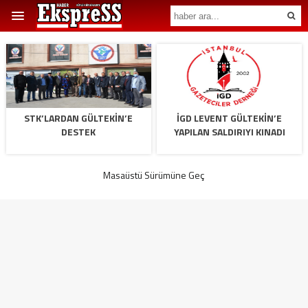
STK’LARDAN GÜLTEKIN’E
İGD LEVENT GÜLTEKIN’E
DESTEK
YAPILAN SALDIRIYI KINADI
Masaüstü Sürümüne Geç
shabet
deneme bonusu
palazzobet
palacebet
royalbet güncel giriş
Den