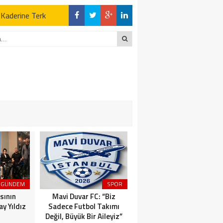
z Kaderine Terk
ktı
en Açıklamalar
“İLK AÇILDIĞI
z Kaderine Terk
ktı
GÜNDEM
SPOR
MAGAZİN
sının
Mavi Duvar FC: “Biz
Dünyaca Ünlü İtalyan
y Yıldız
Sadece Futbol Takımı
Fenomen Gianluca Vacchi
Değil, Büyük Bir Aileyiz”
Türkiye Aşkına Geliyor!