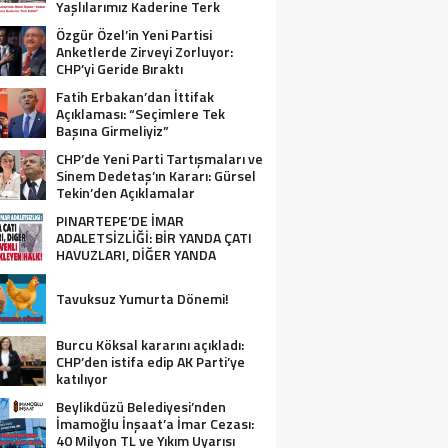
Yaşlılarımız Kaderine Terk
Edildi!”
Özgür Özel’in Yeni Partisi
Anketlerde Zirveyi Zorluyor:
CHP’yi Geride Bıraktı
Fatih Erbakan’dan İttifak
Açıklaması: “Seçimlere Tek
Başına Girmeliyiz”
CHP’de Yeni Parti Tartışmaları ve
Sinem Dedetaş’ın Kararı: Gürsel
Tekin’den Açıklamalar
PINARTEPE’DE İMAR
ADALETSİZLİĞİ: BİR YANDA ÇATI
HAVUZLARI, DİĞER YANDA
GÜVENLİ KONUT BEKLEYEN HALK!
Tavuksuz Yumurta Dönemi!
Burcu Köksal kararını açıkladı:
CHP’den istifa edip AK Parti’ye
katılıyor
Beylikdüzü Belediyesi’nden
İmamoğlu İnşaat’a İmar Cezası:
40 Milyon TL ve Yıkım Uyarısı