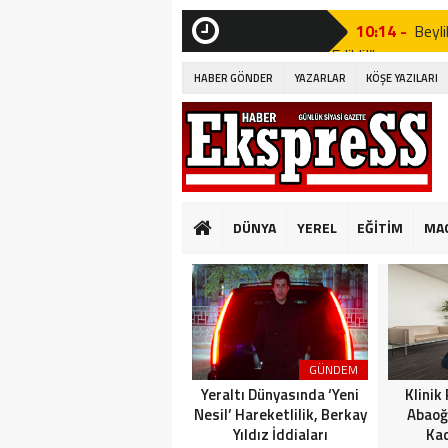
10:14 -
Beyli
Edildi!”
SON
DAKİKA
HABER GÖNDER
YAZARLAR
KÖŞE YAZILARI
19:53 -
Özgür
19:51 -
Fatih
19:49 -
CHP’d
20:16 -
MUST
DÜNYA
YEREL
EĞİTİM
MA
GÜNKÜ GİBİ DEĞİ
10:14 -
Beyli
Edildi!”
19:53 -
Özgür
GÜNDEM
19:51 -
Fatih
Yeraltı Dünyasında ‘Yeni
Klinik
Nesil’ Hareketlilik, Berkay
Abaoğ
Yıldız İddiaları
Kad