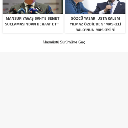
MANSUR YAVAŞ SAHTE SENET
SÖZCÜ YAZARI USTA KALEM
SUÇLAMASINDAN BERAAT ETTI
YILMAZ ÖZDIL’DEN ‘MASKELI
BALO’NUN MASKESINI
DÜŞÜREN’ VERESIYE DEFTERI
Masaüstü Sürümüne Geç
ashabet
deneme bonusu
palazzobet
palacebet
royalbet güncel giriş
De