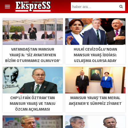
VATANDAŞTAN MANSUR
HULKI CEVIZOĞLU’NDAN
YAVAŞ’A: ‘SIZ AYAKTAYKEN
MANSUR YAVAŞ IDDIASI:
BIZIM OTURMAMIZ OLMUYOR’
UZLAŞMA OLURSA ADAY
OLURUM
CHP’LI FAIK ÖZTRAK’TAN
MANSUR YAVAŞ’TAN MERAL
MANSUR YAVAŞ VE TANJU
AKŞENER’E SÜRPRIZ ZIYARET
ÖZCAN AÇIKLAMASI