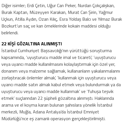
Diğer isimler; Erdi Çetin, Uğur Can Peker, Nurdan Çokçalışkan,
Burak Kaptan, Müzeyyen Karakan, Murat Can Şirin, Yağmur
Uçkun, Atilla Aydın, Ozan Kılıç, Esra Yoldaş Balcı ve Yılmaz Burak
Bozkurt’un saç ve kan örneklerinde kokain maddesi olduğu
belirlendi.
22 KİŞİ GÖZALTINA ALINMIŞTI
İstanbul Cumhuriyet Başsavcılığı’nın yürüttüğü soruşturma
kapsamında, ‘uyuşturucu madde imal ve ticareti’, ‘uyuşturucu
veya uyarıcı madde kullanılmasını kolaylaştırmak için özel yer,
donanım veya malzeme sağlamak, kullananların yakalanmalarını
zorlaştıracak önlemler almak’, ‘kullanmak için uyuşturucu veya
uyarıcı madde satın almak kabul etmek veya bulundurmak ya da
uyuşturucu veya uyarıcı madde kullanmak’ ve ‘fuhuşa teşvik
etmek’ suçlarından 22 şüpheli gözaltına alınmıştı. Haklarında
arama ve el koyma kararı bulunan şahıslara yönelik İstanbul
merkezli, Muğla, Adana Antalya’da İstanbul Emniyet
Müdürlüğü’nce eş zamanlı operasyon gerçekleştirilmişti.