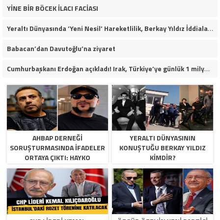
YİNE BİR BÖCEK İLACI FACİASI
Yeraltı Dünyasında ‘Yeni Nesil’ Hareketlilik, Berkay Yıldız İddiaları Soruşturma Dosyalarına Yansıdı!
Babacan’dan Davutoğlu’na ziyaret
Cumhurbaşkanı Erdoğan açıkladı! Irak, Türkiye’ye günlük 1 milyon varil petrol verecek
AHBAP DERNEĞI
YERALTI DÜNYASININ
SORUŞTURMASINDA İFADELER
KONUŞTUĞU BERKAY YILDIZ
ORTAYA ÇIKTI: HAYKO
KIMDIR?
CEPKIN’DEN DIKKAT ÇEKEN
AÇIKLAMALAR