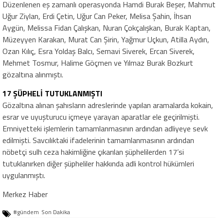
Düzenlenen eş zamanlı operasyonda Hamdi Burak Beşer, Mahmut
Uğur Ziylan, Erdi Çetin, Uğur Can Peker, Melisa Şahin, İhsan
Aygün, Melissa Fidan Çalışkan, Nuran Çokçalışkan, Burak Kaptan,
Müzeyyen Karakan, Murat Can Şirin, Yağmur Uçkun, Atilla Aydın,
Ozan Kılıç, Esra Yoldaş Balcı, Semavi Siverek, Ercan Siverek,
Mehmet Tosmur, Halime Göçmen ve Yılmaz Burak Bozkurt
gözaltına alınmıştı.
17 ŞÜPHELİ TUTUKLANMIŞTI
Gözaltına alınan şahısların adreslerinde yapılan aramalarda kokain,
esrar ve uyuşturucu içmeye yarayan aparatlar ele geçirilmişti.
Emniyetteki işlemlerin tamamlanmasının ardından adliyeye sevk
edilmişti. Savcılıktaki ifadelerinin tamamlanmasının ardından
nöbetçi sulh ceza hakimliğine çıkarılan şüphelilerden 17’si
tutuklanırken diğer şüpheliler hakkında adli kontrol hükümleri
uygulanmıştı.
Merkez Haber
#gündem
Son Dakika