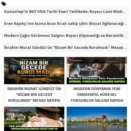
Gaziantep’in 863 Yıllık Tarihi Eseri Tehlikede: Boyacı Cami Minberi İçin “Restorasyon Durdurulsun” Çağrısı!
Eren Kaşıkçı’nın kızına Acun Ilıcalı sahip çıktı: Bizzat ilgileneceğim
Modern Çağın Görünmez Salgını: Başarı Düşmanlığı ve Narsistik Yükseliş
İbrahim Murat Gündüz’ün “Nizam Bir Gecede Kurulmadı” Mesajı Sosyal Medyada Geniş Yankı Uyandırdı
İBRAHIM MURAT GÜNDÜZ’ÜN
MODERN DÜNYANIN YENI
“NIZAM BIR GECEDE
PANDEMISI: KÜRESEL
KURULMADI” MESAJI NEDEN
YORGUNLUK SALGINI KAPIDA
VIRAL OLDU?