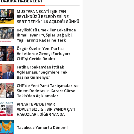
 DAKİKA HABERLERİ
MUSTAFA NECATİ IŞIK’TAN
BEYLİKDÜZÜ BELEDİYESİ’NE
SERT TEPKİ: “İLK AÇILDIĞI GÜNKÜ
GİBİ DEĞİL!”
Beylikdüzü Emekliler Lokali’nde
İhmal İsyanı: “Çöpler Dağ Gibi,
Yaşlılarımız Kaderine Terk
Edildi!”
Özgür Özel’in Yeni Partisi
Anketlerde Zirveyi Zorluyor:
CHP’yi Geride Bıraktı
Fatih Erbakan’dan İttifak
Açıklaması: “Seçimlere Tek
Başına Girmeliyiz”
CHP’de Yeni Parti Tartışmaları ve
Sinem Dedetaş’ın Kararı: Gürsel
Tekin’den Açıklamalar
PINARTEPE’DE İMAR
ADALETSİZLİĞİ: BİR YANDA ÇATI
HAVUZLARI, DİĞER YANDA
GÜVENLİ KONUT BEKLEYEN HALK!
Tavuksuz Yumurta Dönemi!