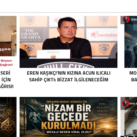
ESERI
EREN KAŞIKÇI’NIN KIZINA ACUN ILICALI
MO
 İÇIN
SAHIP ÇIKTI: BIZZAT ILGILENECEĞIM
BA
RISI!