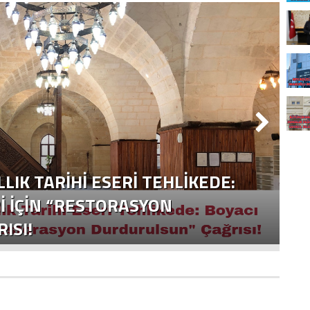
LLIK TARIHI ESERI TEHLIKEDE:
I İÇIN “RESTORASYON
ISI!
Y