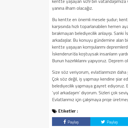
kentte yaşayan 409 bin vatandaşımıza ya
yanına ilham olacağız.
Bu kentte en önemli mesele şudur; kenti 
karşısında hızlı toparlanabilen hemen ay
bırakmayan belediyecilik anlayışı. Sanki
arkadaşlar. Bu konuyu gündemine alan bi
kentte yaşayan komşularımı depremlerde
İskenderun’da koştuysak insanların yard
Bunun hazırlıklarını yapıyoruz. Deprem o
Size söz veriyorum, evlatlarımızın daha 
Çok söz değil, iş yapmayı kendine şiar e
belediyecilik yapmaya gayret ediyoruz. Bu
‘yol arkadaşım’ diyorum. Sizleri çok sev
Evlatlarımız için çalışmaya proje üret
Etiketler :
Paylaş
Paylaş