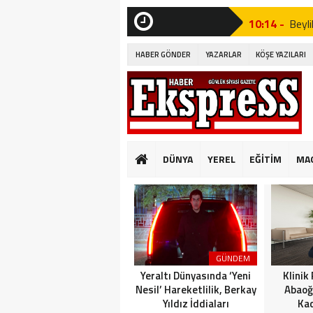
10:14 -
Beyli
Edildi!”
SON
DAKİKA
HABER GÖNDER
YAZARLAR
KÖŞE YAZILARI
19:53 -
Özgür
19:51 -
Fatih
19:49 -
CHP’d
20:16 -
MUST
DÜNYA
YEREL
EĞİTİM
MA
GÜNKÜ GİBİ DEĞİ
10:14 -
Beyli
Edildi!”
19:53 -
Özgür
GÜNDEM
19:51 -
Fatih
Yeraltı Dünyasında ‘Yeni
Klinik
Nesil’ Hareketlilik, Berkay
Abaoğ
Yıldız İddiaları
Kad