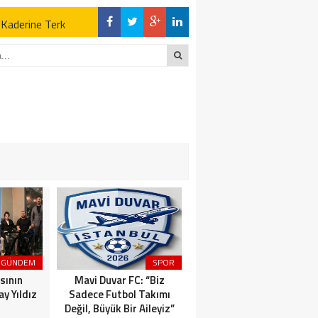
z Kaderine Terk
ktı
en Açıklamalar
“İLK AÇILDIĞI
z Kaderine Terk
ktı
GÜNDEM
SPOR
MAGAZİN
sının
Mavi Duvar FC: “Biz
Dünyaca Ünlü İtalyan
y Yıldız
Sadece Futbol Takımı
Fenomen Gianluca Vacchi
Değil, Büyük Bir Aileyiz”
Türkiye Aşkına Geliyor!