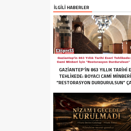
İLGİLİ HABERLER
GAZIANTEP’IN 863 YILLIK TARIHI 
TEHLIKEDE: BOYACI CAMI MINBERI
“RESTORASYON DURDURULSUN” ÇAĞ