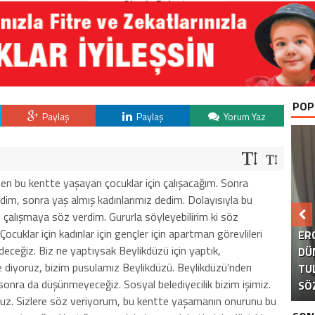
Okurla Buluştu
POP
Paylaş
Paylaş
Yorum Yaz
n bu kentte yaşayan çocuklar için çalışacağım. Sonra
im, sonra yaş almış kadınlarımız dedim. Dolayısıyla bu
 çalışmaya söz verdim. Gururla söyleyebilirim ki söz
B
ocuklar için kadınlar için gençler için apartman görevlileri
ER
deceğiz. Biz ne yaptıysak Beylikdüzü için yaptık,
DÜ
e diyoruz, bizim pusulamız Beylikdüzü. Beylikdüzü’nden
TU
KA
AK
S
nra da düşünmeyeceğiz. Sosyal belediyecilik bizim işimiz.
SÖ
yoruz. Sizlere söz veriyorum, bu kentte yaşamanın onurunu bu