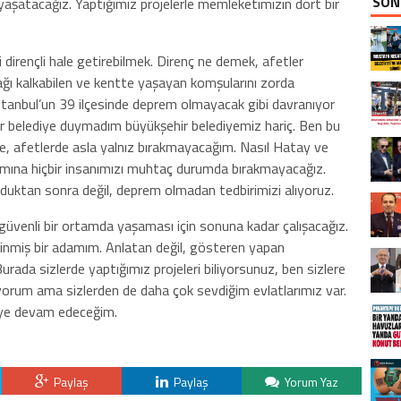
SON
şatacağız. Yaptığımız projelerle memleketimizin dört bir
dirençli hale getirebilmek. Direnç ne demek, afetler
ağı kalkabilen ve kentte yaşayan komşularını zorda
 İstanbul’un 39 ilçesinde deprem olmayacak gibi davranıyor
r belediye duymadım büyükşehir belediyemiz hariç. Ben bu
, afetlerde asla yalnız bırakmayacağım. Nasıl Hatay ve
ımına hiçbir insanımızı muhtaç durumda bırakmayacağız.
lduktan sonra değil, deprem olmadan tedbirimizi alıyoruz.
güvenli bir ortamda yaşaması için sonuna kadar çalışacağız.
dinmiş bir adamım. Anlatan değil, gösteren yapan
rada sizlerde yaptığımız projeleri biliyorsunuz, ben sizlere
iyorum ama sizlerden de daha çok sevdiğim evlatlarımız var.
meye devam edeceğim.
Paylaş
Paylaş
Yorum Yaz