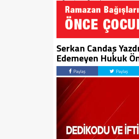
Soruşturma Dosyalarına
Yansıdı!
Serkan Candaş Yazdı:
Edemeyen Hukuk Ön
Paylaş
Paylaş