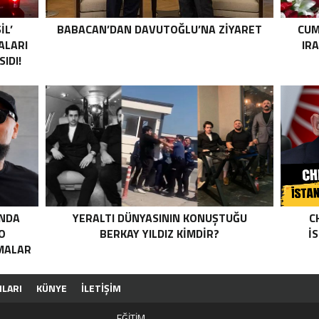
IL’
BABACAN’DAN DAVUTOĞLU’NA ZIYARET
CUM
ALARI
IR
IDI!
INDA
YERALTI DÜNYASININ KONUŞTUĞU
C
O
BERKAY YILDIZ KIMDIR?
İ
AMALAR
ILARI
KÜNYE
İLETİŞİM
EĞİTİM