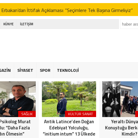
 Erbakan’dan İttifak Açıklaması: “Seçimlere Tek Başına Girmeliyiz”
e Yeni Parti Tartışmaları ve Sinem Dedetaş’ın Kararı: Gürsel Tekin’d
KÜNYE
İLETİŞİM
RTEPE’DE İMAR ADALETSİZLİĞİ: BİR YANDA ÇATI HAVUZLARI, 
 BEKLEYEN HALK!
ksuz Yumurta Dönemi!
 Özel’in Yeni Partisi Anketlerde Zirveyi Zorluyor: CHP’yi Geride Bıra
GAZİN
SİYASET
SPOR
TEKNOLOJİ
 Erbakan’dan İttifak Açıklaması: “Seçimlere Tek Başına Girmeliyiz”
e Yeni Parti Tartışmaları ve Sinem Dedetaş’ın Kararı: Gürsel Tekin’d
RTEPE’DE İMAR ADALETSİZLİĞİ: BİR YANDA ÇATI HAVUZLARI, 
 BEKLEYEN HALK!
SAĞLIK
KÜLTÜR SANAT
 Psikolog Murat
Antik Latince’den Doğan
Yeraltı Dünya
lu: “Daha Fazla
Edebiyat Yolculuğu,
Konuştuğu Berka
ın Ölmesin”
“initium intum” 13 Ülkede
Kimdir?