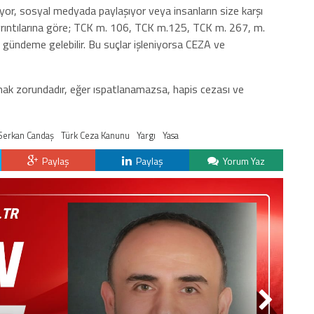
ıyor, sosyal medyada paylaşıyor veya insanların size karşı
yrıntılarına göre; TCK m. 106, TCK m.125, TCK m. 267, m.
gündeme gelebilir. Bu suçlar işleniyorsa CEZA ve
mak zorundadır, eğer ıspatlanamazsa, hapis cezası ve
Serkan Candaş
Türk Ceza Kanunu
Yargı
Yasa
Paylaş
Paylaş
Yorum Yaz