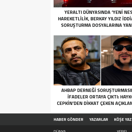
YERALTI DÜNYASINDA ‘YENI NES
HAREKETLILIK, BERKAY YILDIZ İDDI
SORUŞTURMA DOSYALARINA YANS
AHBAP DERNEĞI SORUŞTURMAS
İFADELER ORTAYA ÇIKTI: HAYK
CEPKIN’DEN DIKKAT ÇEKEN AÇIKL
HABER GÖNDER
YAZARLAR
KÖŞE YAZ
DÜNYA
YEREL