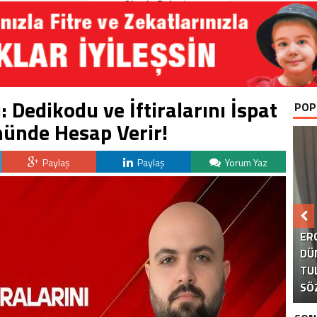
Okurla Buluştu
 Dedikodu ve İftiralarını İspat
POP
ünde Hesap Verir!
Paylaş
Paylaş
Yorum Yaz
B
ER
DÜ
TU
KA
AK
S
SÖ