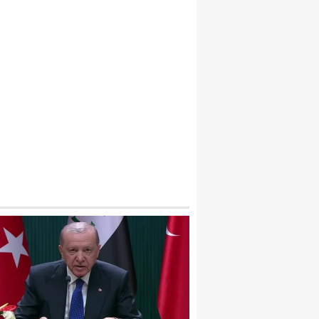
LDÜRÜLÜP ORMANA GÖMÜLEN FERHAT
KILALMAZ TUZAK