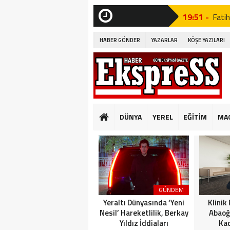
19:51 -
Fatih
SON
DAKİKA
19:49 -
CHP’d
HABER GÖNDER
YAZARLAR
KÖŞE YAZILARI
09:33 -
PINA
GÜVENLİ KONUT
23:18 -
Tavu
19:53 -
Özgür
DÜNYA
YEREL
EĞİTİM
MA
19:51 -
Fatih
19:49 -
CHP’d
09:33 -
PINA
GÜVENLİ KONUT
GÜNDEM
Yeraltı Dünyasında ‘Yeni
Klinik
Nesil’ Hareketlilik, Berkay
Abaoğ
Yıldız İddiaları
Kad