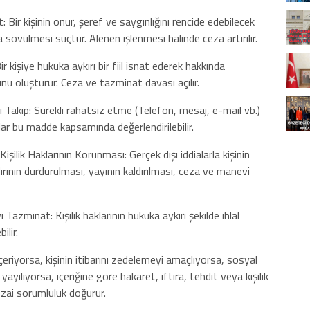
r kişinin onur, şeref ve saygınlığını rencide edebilecek
 sövülmesi suçtur. Alenen işlenmesi halinde ceza artırılır.
kişiye hukuka aykırı bir fiil isnat ederek hakkında
nu oluşturur. Ceza ve tazminat davası açılır.
Takip: Sürekli rahatsız etme (Telefon, mesaj, e-mail vb.)
lar bu madde kapsamında değerlendirilebilir.
lik Haklarının Korunması: Gerçek dışı iddialarla kişinin
ırının durdurulması, yayının kaldırılması, ceza ve manevi
zminat: Kişilik haklarının hukuka aykırı şekilde ihlal
ilir.
çeriyorsa, kişinin itibarını zedelemeyi amaçlıyorsa, sosyal
yılıyorsa, içeriğine göre hakaret, iftira, tehdit veya kişilik
ezai sorumluluk doğurur.