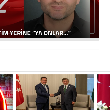
Ö
ETIM YERINE “YA ONLAR…”
A