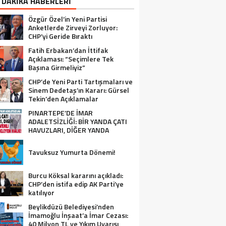
 DAKİKA HABERLERİ
Özgür Özel’in Yeni Partisi
Anketlerde Zirveyi Zorluyor:
CHP’yi Geride Bıraktı
Fatih Erbakan’dan İttifak
Açıklaması: “Seçimlere Tek
Başına Girmeliyiz”
CHP’de Yeni Parti Tartışmaları ve
Sinem Dedetaş’ın Kararı: Gürsel
Tekin’den Açıklamalar
PINARTEPE’DE İMAR
ADALETSİZLİĞİ: BİR YANDA ÇATI
HAVUZLARI, DİĞER YANDA
GÜVENLİ KONUT BEKLEYEN HALK!
Tavuksuz Yumurta Dönemi!
Burcu Köksal kararını açıkladı:
CHP’den istifa edip AK Parti’ye
katılıyor
Beylikdüzü Belediyesi’nden
İmamoğlu İnşaat’a İmar Cezası:
40 Milyon TL ve Yıkım Uyarısı