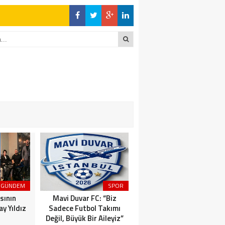
en Açıklamalar
DİĞER YANDA
ktı
en Açıklamalar
DİĞER YANDA
GÜNDEM
SPOR
MAGAZİN
sının
Mavi Duvar FC: “Biz
Dünyaca Ünlü İtalyan
y Yıldız
Sadece Futbol Takımı
Fenomen Gianluca Vacchi
Değil, Büyük Bir Aileyiz”
Türkiye Aşkına Geliyor!