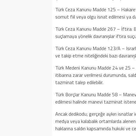
Türk Ceza Kanunu Madde 125 – Hakaret: Bi
somut fiil veya olgu isnat edilmesi ya da
Türk Ceza Kanunu Madde 267 – İftira: Bir 
suçlamaya yönelik davranışlar iftira suçu
Türk Ceza Kanunu Madde 123/A – Israrlı 
ve takip etme niteliğindeki bazı davranış
Türk Medeni Kanunu Madde 24 ve 25 – Kişi
itibarına zarar verilmesi durumunda, sald
tazminat talep edilebilir.
Türk Borçlar Kanunu Madde 58 – Manevi Ta
edilmesi halinde manevi tazminat isteneb
Ancak dedikodu; gerçeğe aykırı isnatlar i
medya veya kalabalık ortamlarda alenen ya
haklarına saldırı kapsamında hukuki ve c