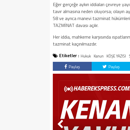
Eğer gerçeğe aykırı iddiaları çevreye yay
tavır almasına neden oluyorsa; olayın a
58 ve ayrıca manevi tazminat hükümleri 
TAZMİNAT davası açılır.
Her iddia, mahkeme karşısında ıspatlan
tazminat kaçınılmazdır.
Etiketler :
Hukuk
Kanun
KÖŞE YAZISI
Paylaş
Paylaş