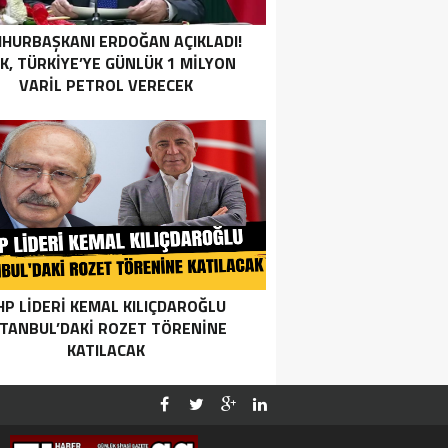
HURBAŞKANI ERDOĞAN AÇIKLADI!
AK, TÜRKIYE’YE GÜNLÜK 1 MILYON
VARIL PETROL VERECEK
HP LIDERI KEMAL KILIÇDAROĞLU
STANBUL’DAKI ROZET TÖRENINE
KATILACAK