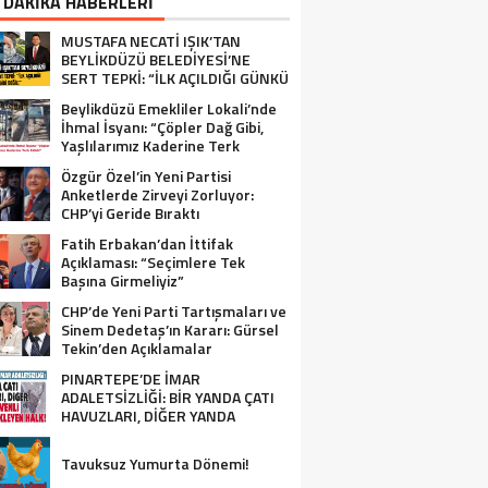
 DAKİKA HABERLERİ
MUSTAFA NECATİ IŞIK’TAN
BEYLİKDÜZÜ BELEDİYESİ’NE
SERT TEPKİ: “İLK AÇILDIĞI GÜNKÜ
GİBİ DEĞİL!”
Beylikdüzü Emekliler Lokali’nde
İhmal İsyanı: “Çöpler Dağ Gibi,
Yaşlılarımız Kaderine Terk
Edildi!”
Özgür Özel’in Yeni Partisi
Anketlerde Zirveyi Zorluyor:
CHP’yi Geride Bıraktı
Fatih Erbakan’dan İttifak
EYLIKDÜZÜ EMEKLILER LOKALI’NDE İHM
Açıklaması: “Seçimlere Tek
Başına Girmeliyiz”
ÇÖPLER DAĞ GIBI, YAŞLILARIMIZ KADER
CHP’de Yeni Parti Tartışmaları ve
ILDI!”
Sinem Dedetaş’ın Kararı: Gürsel
Tekin’den Açıklamalar
PINARTEPE’DE İMAR
ADALETSİZLİĞİ: BİR YANDA ÇATI
HAVUZLARI, DİĞER YANDA
GÜVENLİ KONUT BEKLEYEN HALK!
Tavuksuz Yumurta Dönemi!