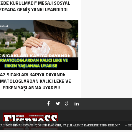
EDE KURULMADI” MESAJI SOSYAL
EDYADA GENIŞ YANKI UYANDIRDI
AZ SICAKLARI KAPIYA DAYANDI:
MATOLOGLARDAN KALICI LEKE VE
ERKEN YAŞLANMA UYARISI!
 İSYANI: “ÇÖPLER DAĞ GIBI, YAŞLILARIMIZ KADERINE TERK EDILDI!”
ÖZGÜR ÖZEL’IN 