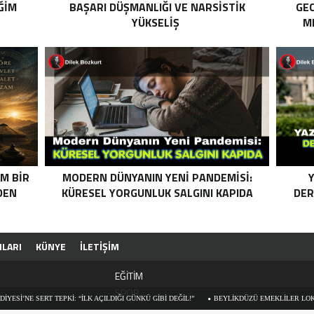
ĞIM
BAŞARI DÜŞMANLIĞI VE NARSISTIK
GEC
YÜKSELIŞ
M
M BIR
MODERN DÜNYANIN YENI PANDEMISI:
Y
DEN
KÜRESEL YORGUNLUK SALGINI KAPIDA
DER
ILARI
KÜNYE
İLETİŞİM
EĞİTİM
SPOR
 TEPKİ: “İLK AÇILDIĞI GÜNKÜ GİBİ DEĞİL!”
BEYLIKDÜZÜ EMEKLILER LOKALI’NDE İHMAL