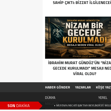
SAHIP ÇIKTI: BIZZAT ILGILENECE
İBRAHIM MURAT GÜNDÜZ’ÜN “NIZA
GECEDE KURULMADI” MESAJI NE
VIRAL OLDU?
HABER GÖNDER
YAZARLAR
KÖŞE YAZ
DÜNYA
YEREL
MAGAZİN
SİYASET
SON
DAKİKA
MUSTAFA NECATİ IŞIK’TAN BEYLİKDÜZÜ BELEDİYESİ’NE SERT
TEKNOLOJİ