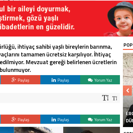
rla Buluştu
POP
üğü, ihtiyaç sahibi yaşlı bireylerin barınma,
açlarını tamamen ücretsiz karşılıyor. İhtiyaç
 edilmiyor. Mevzuat gereği belirlenen ücretlerin
ı bulunmuyor.
Paylaş
Paylaş
Yorum Yaz
B
ER
KA
AK
S
Paylaş
Paylaş
Yorum Yaz
DÜ