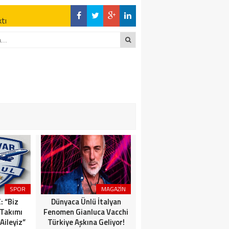
ktı
en Açıklamalar
“İLK AÇILDIĞI
z Kaderine Terk
ktı
en Açıklamalar
SPOR
MAGAZİN
MAGAZİN
: “Biz
Dünyaca Ünlü İtalyan
Emre Açıkgöz Galimidi
 Takımı
Fenomen Gianluca Vacchi
New York Sosyetesini
Aileyiz”
Türkiye Aşkına Geliyor!
Buluşturan Davette!