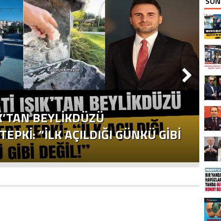
SON
K’TAN BEYLİKDÜZÜ
B
EPKİ: “İLK AÇILDIĞI GÜNKÜ GİBİ
“
ED