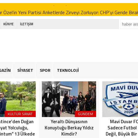
 Özel’in Yeni Partisi Anketlerde Zirveyi Zorluyor: CHP’yi Geride Bıra
 Erbakan’dan İttifak Açıklaması: “Seçimlere Tek Başına Girmeliyiz”
KÜNYE
İLETİŞİM
e Yeni Parti Tartışmaları ve Sinem Dedetaş’ın Kararı: Gürsel Tekin’d
AFA NECATİ IŞIK’TAN BEYLİKDÜZÜ BELEDİYESİ’NE SERT TEPKİ: 
L!”
kdüzü Emekliler Lokali’nde İhmal İsyanı: “Çöpler Dağ Gibi, Yaşlılarımı
GAZİN
SİYASET
SPOR
TEKNOLOJİ
 Özel’in Yeni Partisi Anketlerde Zirveyi Zorluyor: CHP’yi Geride Bıra
 Erbakan’dan İttifak Açıklaması: “Seçimlere Tek Başına Girmeliyiz”
e Yeni Parti Tartışmaları ve Sinem Dedetaş’ın Kararı: Gürsel Tekin’d
KÜLTÜR SANAT
GÜNDEM
atince’den Doğan
Yeraltı Dünyasının
Mavi Duvar FC
yat Yolculuğu,
Konuştuğu Berkay Yıldız
Sadece Futbol
 intum” 13 Ülkede
Kimdir?
Değil, Büyük Bir 