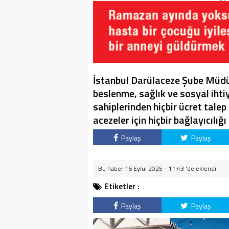
Soruşturma Dosyalarına
Oku
Yansıdı!
İstanbul Darülaceze Şube Müdürl
beslenme, sağlık ve sosyal ihtiy
sahiplerinden hiçbir ücret talep
acezeler için hiçbir bağlayıcılığ
Paylaş
Paylaş
Bu haber 16 Eylül 2025 - 11:43 'de eklendi.
Etiketler :
Paylaş
Paylaş