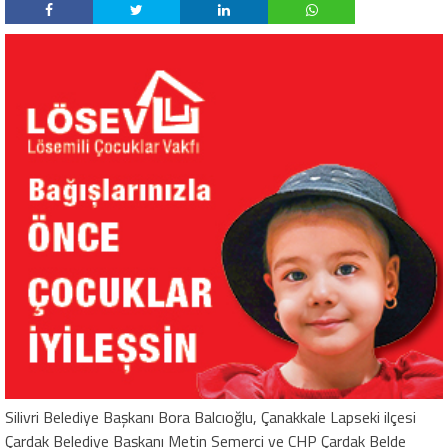
Silivri Belediye Başkanı Bora Balcıoğlu, Çanakkale Lapseki ilçesi
Çardak Belediye Başkanı Metin Semerci ve CHP Çardak Belde