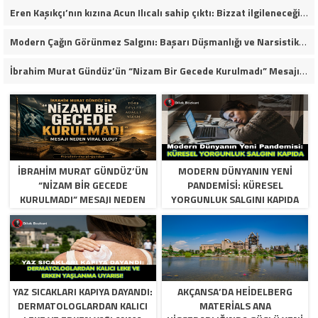
Eren Kaşıkçı’nın kızına Acun Ilıcalı sahip çıktı: Bizzat ilgileneceğim
Modern Çağın Görünmez Salgını: Başarı Düşmanlığı ve Narsistik Yükseliş
İbrahim Murat Gündüz’ün “Nizam Bir Gecede Kurulmadı” Mesajı Sosyal Medyada Geniş Yankı Uyandırdı
İBRAHIM MURAT GÜNDÜZ’ÜN
MODERN DÜNYANIN YENI
“NIZAM BIR GECEDE
PANDEMISI: KÜRESEL
KURULMADI” MESAJI NEDEN
YORGUNLUK SALGINI KAPIDA
VIRAL OLDU?
YAZ SICAKLARI KAPIYA DAYANDI:
AKÇANSA’DA HEIDELBERG
DERMATOLOGLARDAN KALICI
MATERIALS ANA