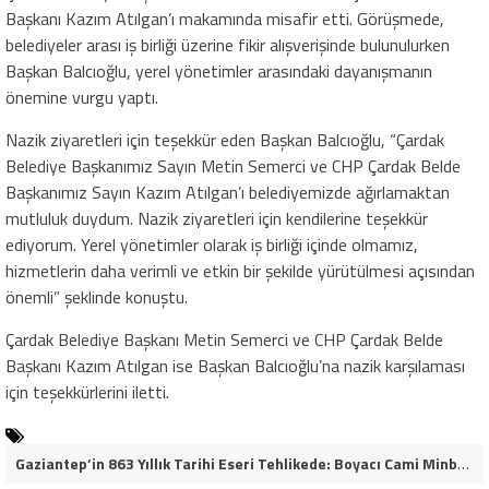
Başkanı Kazım Atılgan’ı makamında misafir etti. Görüşmede,
belediyeler arası iş birliği üzerine fikir alışverişinde bulunulurken
Başkan Balcıoğlu, yerel yönetimler arasındaki dayanışmanın
önemine vurgu yaptı.
Nazik ziyaretleri için teşekkür eden Başkan Balcıoğlu, “Çardak
Belediye Başkanımız Sayın Metin Semerci ve CHP Çardak Belde
Başkanımız Sayın Kazım Atılgan’ı belediyemizde ağırlamaktan
mutluluk duydum. Nazik ziyaretleri için kendilerine teşekkür
ediyorum. Yerel yönetimler olarak iş birliği içinde olmamız,
hizmetlerin daha verimli ve etkin bir şekilde yürütülmesi açısından
önemli” şeklinde konuştu.
Çardak Belediye Başkanı Metin Semerci ve CHP Çardak Belde
Başkanı Kazım Atılgan ise Başkan Balcıoğlu’na nazik karşılaması
için teşekkürlerini iletti.
Gaziantep’in 863 Yıllık Tarihi Eseri Tehlikede: Boyacı Cami Minberi İçin “Restorasyon Durdurulsun” Çağrısı!