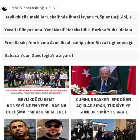
1 MAYIS
bora balcıoğlu
Silivi
Beylikdüzü Emekliler Lokali’nde İhmal İsyanı: “Çöpler Dağ Gibi, Yaşlılarımız Kaderine Terk Edildi!”
Yeraltı Dünyasında ‘Yeni Nesil’ Hareketlilik, Berkay Yıldız İddiaları Soruşturma Dosyalarına Yansıdı!
Eren Kaşıkçı’nın kızına Acun Ilıcalı sahip çıktı: Bizzat ilgileneceğim
Babacan’dan Davutoğlu’na ziyaret
BEYLİKDÜZÜ KENT
CUMHURBAŞKANI ERDOĞAN
KONSEYİ’NDEN YEREL BASINA
AÇIKLADI! IRAK, TÜRKIYE’YE
BULUŞMA: “MEVZU MEMLEKET
GÜNLÜK 1 MILYON VARIL
MESELESİ
PETROL VERECEK