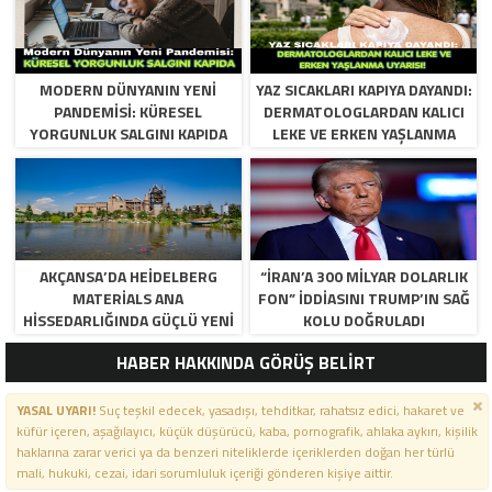
MODERN DÜNYANIN YENI
YAZ SICAKLARI KAPIYA DAYANDI:
PANDEMISI: KÜRESEL
DERMATOLOGLARDAN KALICI
YORGUNLUK SALGINI KAPIDA
LEKE VE ERKEN YAŞLANMA
UYARISI!
AKÇANSA’DA HEIDELBERG
“İRAN’A 300 MILYAR DOLARLIK
MATERIALS ANA
FON” IDDIASINI TRUMP’IN SAĞ
HISSEDARLIĞINDA GÜÇLÜ YENI
KOLU DOĞRULADI
DÖNEM BAŞLIYOR
HABER HAKKINDA GÖRÜŞ BELİRT
YASAL UYARI!
Suç teşkil edecek, yasadışı, tehditkar, rahatsız edici, hakaret ve
küfür içeren, aşağılayıcı, küçük düşürücü, kaba, pornografik, ahlaka aykırı, kişilik
haklarına zarar verici ya da benzeri niteliklerde içeriklerden doğan her türlü
mali, hukuki, cezai, idari sorumluluk içeriği gönderen kişiye aittir.