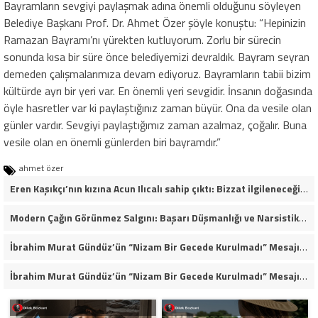
Bayramların sevgiyi paylaşmak adına önemli olduğunu söyleyen
Belediye Başkanı Prof. Dr. Ahmet Özer şöyle konuştu: “Hepinizin
Ramazan Bayramı’nı yürekten kutluyorum. Zorlu bir sürecin
sonunda kısa bir süre önce belediyemizi devraldık. Bayram seyran
demeden çalışmalarımıza devam ediyoruz. Bayramların tabii bizim
kültürde ayrı bir yeri var. En önemli yeri sevgidir. İnsanın doğasında
öyle hasretler var ki paylaştığınız zaman büyür. Ona da vesile olan
günler vardır. Sevgiyi paylaştığımız zaman azalmaz, çoğalır. Buna
vesile olan en önemli günlerden biri bayramdır.”
ahmet özer
Eren Kaşıkçı’nın kızına Acun Ilıcalı sahip çıktı: Bizzat ilgileneceğim
Modern Çağın Görünmez Salgını: Başarı Düşmanlığı ve Narsistik Yükseliş
İbrahim Murat Gündüz’ün “Nizam Bir Gecede Kurulmadı” Mesajı Sosyal Medyada Geniş Yankı Uyandırdı
İbrahim Murat Gündüz’ün “Nizam Bir Gecede Kurulmadı” Mesajı Neden Viral Oldu?