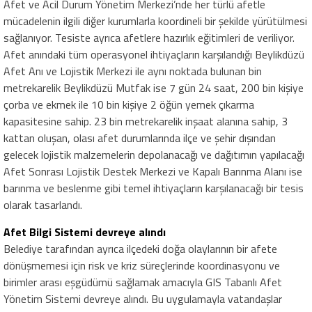
Afet ve Acil Durum Yönetim Merkezi’nde her türlü afetle
mücadelenin ilgili diğer kurumlarla koordineli bir şekilde yürütülmesi
sağlanıyor. Tesiste ayrıca afetlere hazırlık eğitimleri de veriliyor.
Afet anındaki tüm operasyonel ihtiyaçların karşılandığı Beylikdüzü
Afet Anı ve Lojistik Merkezi ile aynı noktada bulunan bin
metrekarelik Beylikdüzü Mutfak ise 7 gün 24 saat, 200 bin kişiye
çorba ve ekmek ile 10 bin kişiye 2 öğün yemek çıkarma
kapasitesine sahip. 23 bin metrekarelik inşaat alanına sahip, 3
kattan oluşan, olası afet durumlarında ilçe ve şehir dışından
gelecek lojistik malzemelerin depolanacağı ve dağıtımın yapılacağı
Afet Sonrası Lojistik Destek Merkezi ve Kapalı Barınma Alanı ise
barınma ve beslenme gibi temel ihtiyaçların karşılanacağı bir tesis
olarak tasarlandı.
Afet Bilgi Sistemi devreye alındı
Belediye tarafından ayrıca ilçedeki doğa olaylarının bir afete
dönüşmemesi için risk ve kriz süreçlerinde koordinasyonu ve
birimler arası eşgüdümü sağlamak amacıyla GIS Tabanlı Afet
Yönetim Sistemi devreye alındı. Bu uygulamayla vatandaşlar