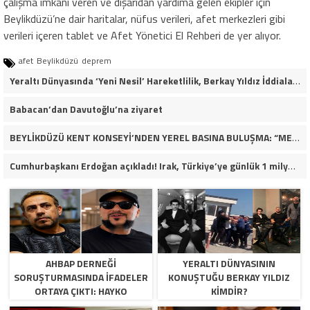
çalışma imkanı veren ve dışarıdan yardıma gelen ekipler için
Beylikdüzü’ne dair haritalar, nüfus verileri, afet merkezleri gibi
verileri içeren tablet ve Afet Yönetici El Rehberi de yer alıyor.
afet
Beylikdüzü
deprem
Yeraltı Dünyasında ‘Yeni Nesil’ Hareketlilik, Berkay Yıldız İddiaları Soruşturma Dosyalarına Yansıdı!
Babacan’dan Davutoğlu’na ziyaret
BEYLİKDÜZÜ KENT KONSEYİ’NDEN YEREL BASINA BULUŞMA: “MEVZU MEMLEKET MESELESİ
Cumhurbaşkanı Erdoğan açıkladı! Irak, Türkiye’ye günlük 1 milyon varil petrol verecek
AHBAP DERNEĞI
YERALTI DÜNYASININ
SORUŞTURMASINDA İFADELER
KONUŞTUĞU BERKAY YILDIZ
ORTAYA ÇIKTI: HAYKO
KIMDIR?
CEPKIN’DEN DIKKAT ÇEKEN