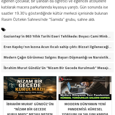
eğlenen çocuklar, bir yandan da öğretici ve eğlenceli atölyelere
katılarak macera parkurlarında kıyasıya yarıştı. Gün sonunda ise
saatler 19.30’u gösterdiğinde kültür merkezi içerisinde bulunan
Rasim Öztekin Sahnesi’nde “Samida” grubu, sahne aldı.
Gaziantep’in 863 Yıllık Tarihi Eseri Tehlikede: Boyacı Cami Minberi İçin “Restorasyon Durdurulsun” Çağrısı!
Eren Kaşıkçı’nın kızına Acun Ilıcalı sahip çıktı: Bizzat ilgileneceğim
Modern Çağın Görünmez Salgını: Başarı Düşmanlığı ve Narsistik Yükseliş
İbrahim Murat Gündüz’ün “Nizam Bir Gecede Kurulmadı” Mesajı Sosyal Medyada Geniş Yankı Uyandırdı
İBRAHIM MURAT GÜNDÜZ’ÜN
MODERN DÜNYANIN YENI
“NIZAM BIR GECEDE
PANDEMISI: KÜRESEL
KURULMADI” MESAJI NEDEN
YORGUNLUK SALGINI KAPIDA