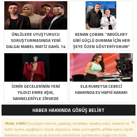
ÜNLÜLERE UYUŞTURUCU
KENAN ÇOBAN: “ABDÜLHEY
SORUŞTURMASINDA YENI
GIBI GÜÇLÜ DURMAK İÇIN HER
DALGA! MABEL MATIZ DAHIL 14
ŞEYE ÖZEN GÖSTERIYORUM”
KIŞI GÖZALTINA ALINDI
İZMIR GECELERININ YENI
ELA RUMEYSA CEBECI
YILDIZI EMRE AŞIK,
HAKKINDA EV HAPSI KARARI
SAHNELERIYLE ZIRVEDE
HABER HAKKINDA GÖRÜŞ BELİRT
YASAL UYARI!
Suç teşkil edecek, yasadışı, tehditkar, rahatsız edici, hakaret ve
küfür içeren, aşağılayıcı, küçük düşürücü, kaba, pornografik, ahlaka aykırı, kişilik
haklarına zarar verici ya da benzeri niteliklerde içeriklerden doğan her türlü