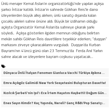
Ünlü menajer Kemal Aslan’ın organizatörlüğü’nde yapılan açılışa
şarkıcı İntizar katıldı. İntizar’ın sahnede Gökhan Reis’le dansı
izleyenlerden büyük alkış alırken; ünlü sanatçı dışarıda kalan
çocuklu aileleri sahne önüne aldı. Büyük bir izdihamın olduğu
açılışta Organizatör Kemal Aslan’da sahneye çıkarak şarkı
söyledi.. Açılışa gösterilen ilgiden memnun olduğunu belirten
mekân sahibi Gökhan Reis davetlilere teşekkür ederken; “duqqan”
markasını zirveye çıkaracaklarını vurguladı. Duqqan’da Kurban
Bayramı’nın 4’üncü günü olan 23 Temmuz’da Ferda Anıl Yarkın
sahne alacak ve izleyenlere bayram coşkusu yaşatacak…
Dünyaca Ünlü İtalyan Fenomen Gianluca Vacchi Türkiye Aşkına Geliyor!
Emre Açıkgöz Galimidi New York Sosyetesini Buluşturan Davette!
Kızılcık Şerbeti’nin Işıl’ı Ece İrtem Hayatını Kaybetti! Doğum Gününün Ertesi Günü Kahreden Ölüm…
Enes Sayın Kimdir? Kaç Yaşında, Nereli? Genç R&B/Pop Sanatçısı Müzik Yolculuğuyla Dikkat Çekiyor