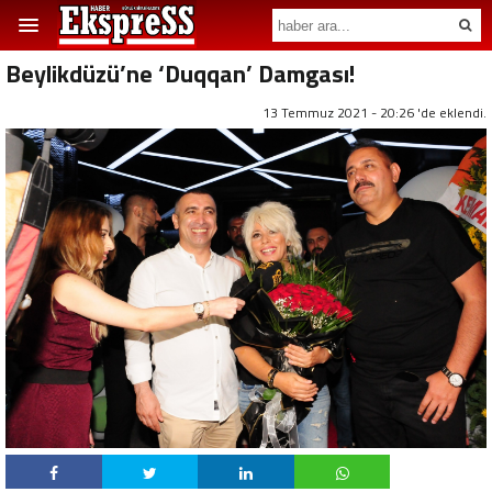
Beylikdüzü’ne ‘Duqqan’ Damgası!
13 Temmuz 2021 - 20:26 'de eklendi.