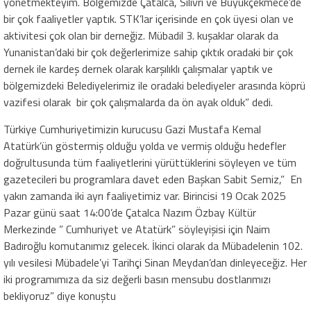
yönetmekteyim. Bölgemizde Çatalca, Silivri ve Büyükçekmece’de
bir çok faaliyetler yaptık. STK’lar içerisinde en çok üyesi olan ve
aktivitesi çok olan bir derneğiz. Mübadil 3. kuşaklar olarak da
Yunanistan’daki bir çok değerlerimize sahip çıktık oradaki bir çok
dernek ile kardeş dernek olarak karşılıklı çalışmalar yaptık ve
bölgemizdeki Belediyelerimiz ile oradaki belediyeler arasında köprü
vazifesi olarak bir çok çalışmalarda da ön ayak olduk” dedi.
Türkiye Cumhuriyetimizin kurucusu Gazi Mustafa Kemal
Atatürk’ün göstermiş olduğu yolda ve vermiş olduğu hedefler
doğrultusunda tüm faaliyetlerini yürüttüklerini söyleyen ve tüm
gazetecileri bu programlara davet eden Başkan Sabit Semiz,” En
yakın zamanda iki ayrı faaliyetimiz var. Birincisi 19 Ocak 2025
Pazar günü saat 14:00’de Çatalca Nazım Özbay Kültür
Merkezinde ” Cumhuriyet ve Atatürk” söyleyişisi için Naim
Badıroğlu komutanımız gelecek. İkinci olarak da Mübadelenin 102.
yılı vesilesi Mübadele’yi Tarihçi Sinan Meydan’dan dinleyeceğiz. Her
iki programımıza da siz değerli basın mensubu dostlarımızı
bekliyoruz” diye konuştu