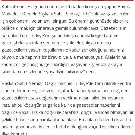
Kahvaltı öncesi günün önemine istinaden konuşma yapan Büyük
Mübadele Dernek Başkanı Sabit Semiz,” 10 Ocak siz gazeteciler
için çok önemli ve anlamlı bir gün. Bu önemli gününüzde sizler ile
birlikte olmak için bir araya gelmiş bulunmaktayız. Gazetecilerin
sorunları tüm Türkiye’nin şu andaki şu andaki konjektörü ve
geçmişteki sıkıntıları son derece yüksek. Çalışan emekçi
gazetecilerin yaşam koşullarını ne kadar zor olduğunu hepimiz
biliyoruz ve hepimiz bir bireyiz ve aile mensubuyuz. Ailelerin ne
kadar zor geçindiğini, geçindirdiğini yaşayan kişiler olarak aynı
sıkıntıları da sizlerinde yaşadığını biliyoruz” dedi.
Başkan Sabit Semiz,” Özgür basının Türkiye’de tam olarak kendini
ifade edememesi, çok zor koşullarda haber yapmalarına rağmen
gazetecilerin esas değerlerinin verilmemesini bilen bir insanım.
İnşallah bu kötü günler geride kalır da gazeteciler haberlerini
özgürce yapar. Halka doğru ile tarafsız, doğru, yandaş olmayan bir
şekilde haber sunma imkanlarına ulaşır. Bu anlamda ben tekrar bu
anlamı gününüzde bizler ile birlikte olduğunuz için teşekkür ederim”
diye konuştu.