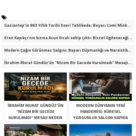
Gaziantep’in 863 Yıllık Tarihi Eseri Tehlikede: Boyacı Cami Minberi İçin “Restorasyon Durdurulsun” Çağrısı!
Eren Kaşıkçı’nın kızına Acun Ilıcalı sahip çıktı: Bizzat ilgileneceğim
Modern Çağın Görünmez Salgını: Başarı Düşmanlığı ve Narsistik Yükseliş
İbrahim Murat Gündüz’ün “Nizam Bir Gecede Kurulmadı” Mesajı Sosyal Medyada Geniş Yankı Uyandırdı
İBRAHIM MURAT GÜNDÜZ’ÜN
MODERN DÜNYANIN YENI
“NIZAM BIR GECEDE
PANDEMISI: KÜRESEL
KURULMADI” MESAJI NEDEN
YORGUNLUK SALGINI KAPIDA
VIRAL OLDU?