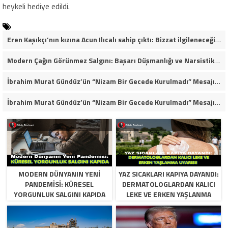
heykeli hediye edildi.
Eren Kaşıkçı’nın kızına Acun Ilıcalı sahip çıktı: Bizzat ilgileneceğim
Modern Çağın Görünmez Salgını: Başarı Düşmanlığı ve Narsistik Yükseliş
İbrahim Murat Gündüz’ün “Nizam Bir Gecede Kurulmadı” Mesajı Sosyal Medyada Geniş Yankı Uyandırdı
İbrahim Murat Gündüz’ün “Nizam Bir Gecede Kurulmadı” Mesajı Neden Viral Oldu?
MODERN DÜNYANIN YENI
YAZ SICAKLARI KAPIYA DAYANDI:
PANDEMISI: KÜRESEL
DERMATOLOGLARDAN KALICI
YORGUNLUK SALGINI KAPIDA
LEKE VE ERKEN YAŞLANMA
UYARISI!