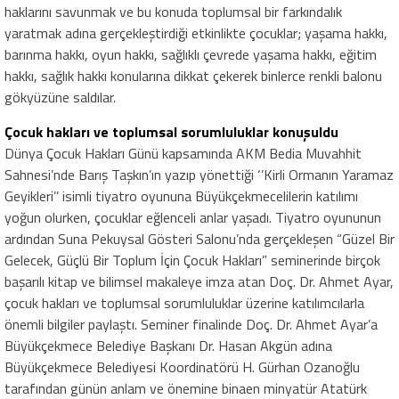
haklarını savunmak ve bu konuda toplumsal bir farkındalık
yaratmak adına gerçekleştirdiği etkinlikte çocuklar; yaşama hakkı,
barınma hakkı, oyun hakkı, sağlıklı çevrede yaşama hakkı, eğitim
hakkı, sağlık hakkı konularına dikkat çekerek binlerce renkli balonu
gökyüzüne saldılar.
Çocuk hakları ve toplumsal sorumluluklar konuşuldu
Dünya Çocuk Hakları Günü kapsamında AKM Bedia Muvahhit
Sahnesi’nde Barış Taşkın’ın yazıp yönettiği ‘’Kirli Ormanın Yaramaz
Geyikleri’’ isimli tiyatro oyununa Büyükçekmecelilerin katılımı
yoğun olurken, çocuklar eğlenceli anlar yaşadı. Tiyatro oyununun
ardından Suna Pekuysal Gösteri Salonu’nda gerçekleşen “Güzel Bir
Gelecek, Güçlü Bir Toplum İçin Çocuk Hakları” seminerinde birçok
başarılı kitap ve bilimsel makaleye imza atan Doç. Dr. Ahmet Ayar,
çocuk hakları ve toplumsal sorumluluklar üzerine katılımcılarla
önemli bilgiler paylaştı. Seminer finalinde Doç. Dr. Ahmet Ayar’a
Büyükçekmece Belediye Başkanı Dr. Hasan Akgün adına
Büyükçekmece Belediyesi Koordinatörü H. Gürhan Ozanoğlu
tarafından günün anlam ve önemine binaen minyatür Atatürk