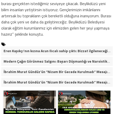
burası gerçekten istediğimiz seviyeye çıkacak. Beylikdüzü yeni
bilim insanları yetiştirsin istiyoruz. Gençlerimizin imkânlarını
artırırsak bu toprakların çok bereketli olduğuna inanıyorum. Burası
daha çok yeni ve daha da geliştireceğiz. Beylikdüzü Belediyesi
olarak eğitim kurumlarımız için elimizden gelen her şeyi yapmaya
hazırız” şeklinde konuştu.
Eren Kaşıkçı’nın kızına Acun Ilıcalı sahip çıktı: Bizzat ilgileneceğim
Modern Çağın Görünmez Salgını: Başarı Düşmanlığı ve Narsistik Yükseliş
İbrahim Murat Gündüz’ün “Nizam Bir Gecede Kurulmadı” Mesajı Sosyal Medyada Geniş Yankı Uyandırdı
İbrahim Murat Gündüz’ün “Nizam Bir Gecede Kurulmadı” Mesajı Neden Viral Oldu?