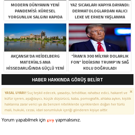
MODERN DÜNYANIN YENI
YAZ SICAKLARI KAPIYA DAYANDI:
PANDEMISI: KÜRESEL
DERMATOLOGLARDAN KALICI
YORGUNLUK SALGINI KAPIDA
LEKE VE ERKEN YAŞLANMA
UYARISI!
AKÇANSA’DA HEIDELBERG
“İRAN’A 300 MILYAR DOLARLIK
MATERIALS ANA
FON” IDDIASINI TRUMP’IN SAĞ
HISSEDARLIĞINDA GÜÇLÜ YENI
KOLU DOĞRULADI
DÖNEM BAŞLIYOR
HABER HAKKINDA GÖRÜŞ BELİRT
YASAL UYARI!
Suç teşkil edecek, yasadışı, tehditkar, rahatsız edici, hakaret ve
küfür içeren, aşağılayıcı, küçük düşürücü, kaba, pornografik, ahlaka aykırı, kişilik
haklarına zarar verici ya da benzeri niteliklerde içeriklerden doğan her türlü
mali, hukuki, cezai, idari sorumluluk içeriği gönderen kişiye aittir.
Yorum yapabilmek için
yapmalısınız.
giriş