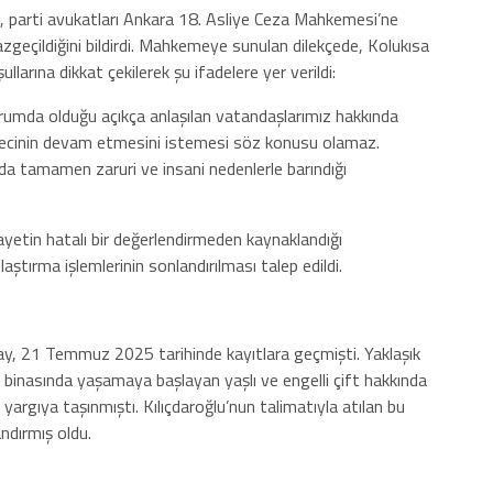
e, parti avukatları Ankara 18. Asliye Ceza Mahkemesi’ne
azgeçildiğini bildirdi. Mahkemeye sunulan dilekçede, Kolukısa
llarına dikkat çekilerek şu ifadelere yer verildi:
urumda olduğu açıkça anlaşılan vatandaşlarımız hakkında
ürecinin devam etmesini istemesi söz konusu olamaz.
a tamamen zaruri ve insani nedenlerle barındığı
yetin hatalı bir değerlendirmeden kaynaklandığı
ştırma işlemlerinin sonlandırılması talep edildi.
lay, 21 Temmuz 2025 tarihinde kayıtlara geçmişti. Yaklaşık
e binasında yaşamaya başlayan yaşlı ve engelli çift hakkında
argıya taşınmıştı. Kılıçdaroğlu’nun talimatıyla atılan bu
ndırmış oldu.