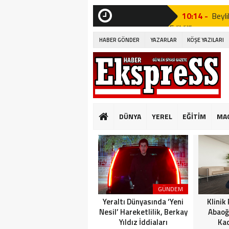
10:14 -
Beyli
Edildi!”
SON
DAKİKA
HABER GÖNDER
YAZARLAR
KÖŞE YAZILARI
19:53 -
Özgür
19:51 -
Fatih
19:49 -
CHP’d
20:16 -
MUST
DÜNYA
YEREL
EĞİTİM
MA
GÜNKÜ GİBİ DEĞİ
10:14 -
Beyli
Edildi!”
19:53 -
Özgür
GÜNDEM
19:51 -
Fatih
Yeraltı Dünyasında ‘Yeni
Klinik
Nesil’ Hareketlilik, Berkay
Abaoğ
Yıldız İddiaları
Kad