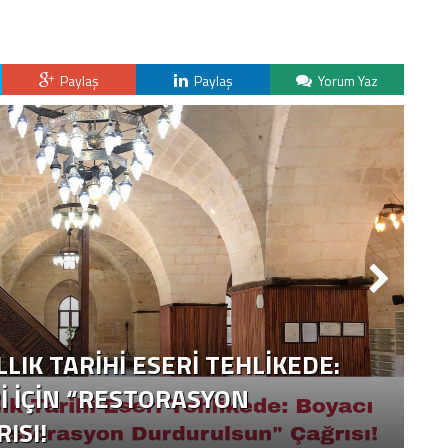
Paylaş
Paylaş
Yorum Yaz
LLIK TARIHI ESERI TEHLIKEDE:
I İÇIN “RESTORASYON
ISI!
Y