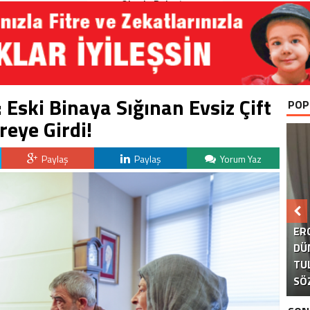
Okurla Buluştu
 Eski Binaya Sığınan Evsiz Çift
POP
reye Girdi!
Paylaş
Paylaş
Yorum Yaz
B
ER
DÜ
TU
KA
E
S
SÖ