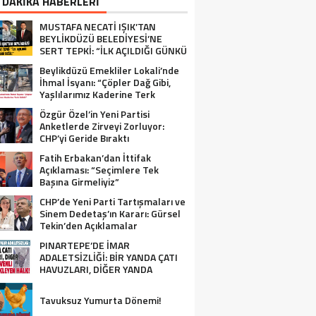
 DAKİKA HABERLERİ
MUSTAFA NECATİ IŞIK’TAN
BEYLİKDÜZÜ BELEDİYESİ’NE
SERT TEPKİ: “İLK AÇILDIĞI GÜNKÜ
GİBİ DEĞİL!”
Beylikdüzü Emekliler Lokali’nde
İhmal İsyanı: “Çöpler Dağ Gibi,
Yaşlılarımız Kaderine Terk
Edildi!”
Özgür Özel’in Yeni Partisi
Anketlerde Zirveyi Zorluyor:
CHP’yi Geride Bıraktı
Fatih Erbakan’dan İttifak
Açıklaması: “Seçimlere Tek
Başına Girmeliyiz”
CHP’de Yeni Parti Tartışmaları ve
Sinem Dedetaş’ın Kararı: Gürsel
Tekin’den Açıklamalar
PINARTEPE’DE İMAR
ADALETSİZLİĞİ: BİR YANDA ÇATI
HAVUZLARI, DİĞER YANDA
GÜVENLİ KONUT BEKLEYEN HALK!
Tavuksuz Yumurta Dönemi!