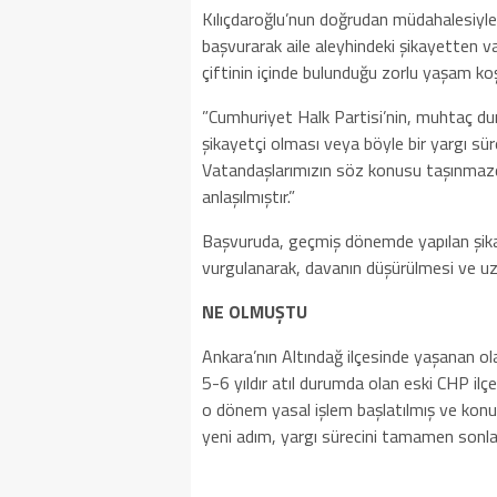
​Kılıçdaroğlu’nun doğrudan müdahalesiyl
başvurarak aile aleyhindeki şikayetten v
çiftinin içinde bulunduğu zorlu yaşam koşu
​”Cumhuriyet Halk Partisi’nin, muhtaç d
şikayetçi olması veya böyle bir yargı s
Vatandaşlarımızın söz konusu taşınmazd
anlaşılmıştır.”
​Başvuruda, geçmiş dönemde yapılan şika
vurgulanarak, davanın düşürülmesi ve uzla
​NE OLMUŞTU
​Ankara’nın Altındağ ilçesinde yaşanan o
5-6 yıldır atıl durumda olan eski CHP ilç
o dönem yasal işlem başlatılmış ve konu y
yeni adım, yargı sürecini tamamen sonla