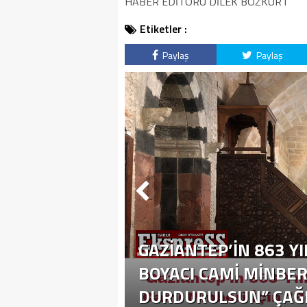
HABER EDİTÖRÜ DİLEK BOZKURT
Etiketler :
Paylaş
Paylaş
GAZIANTEP’IN 863 YI
BOYACI CAMI MINBER
DURDURULSUN” ÇAĞR