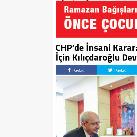
Soruşturma Dosyalarına
Yansıdı!
CHP’de İnsani Karar:
İçin Kılıçdaroğlu Dev
Paylaş
Paylaş