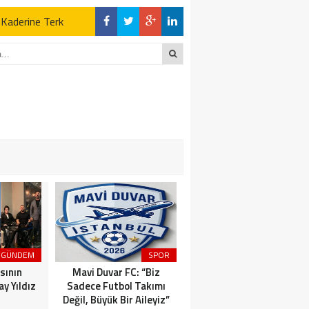
z Kaderine Terk
ktı
en Açıklamalar
“İLK AÇILDIĞI
z Kaderine Terk
ktı
GÜNDEM
SPOR
MAGAZİN
sının
Mavi Duvar FC: “Biz
Dünyaca Ünlü İtalyan
y Yıldız
Sadece Futbol Takımı
Fenomen Gianluca Vacchi
Değil, Büyük Bir Aileyiz”
Türkiye Aşkına Geliyor!