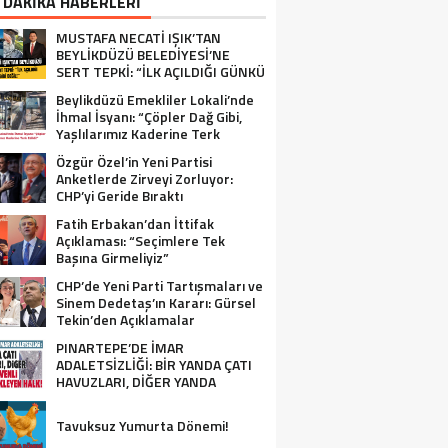
 DAKİKA HABERLERİ
MUSTAFA NECATİ IŞIK’TAN
BEYLİKDÜZÜ BELEDİYESİ’NE
SERT TEPKİ: “İLK AÇILDIĞI GÜNKÜ
GİBİ DEĞİL!”
Beylikdüzü Emekliler Lokali’nde
İhmal İsyanı: “Çöpler Dağ Gibi,
Yaşlılarımız Kaderine Terk
Edildi!”
Özgür Özel’in Yeni Partisi
Anketlerde Zirveyi Zorluyor:
CHP’yi Geride Bıraktı
Fatih Erbakan’dan İttifak
Açıklaması: “Seçimlere Tek
Başına Girmeliyiz”
CHP’de Yeni Parti Tartışmaları ve
Sinem Dedetaş’ın Kararı: Gürsel
Tekin’den Açıklamalar
PINARTEPE’DE İMAR
ADALETSİZLİĞİ: BİR YANDA ÇATI
HAVUZLARI, DİĞER YANDA
GÜVENLİ KONUT BEKLEYEN HALK!
Tavuksuz Yumurta Dönemi!