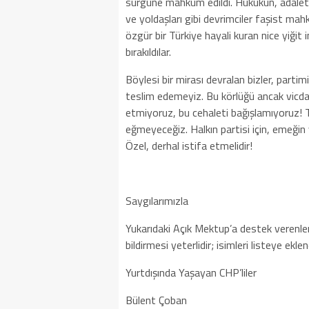
sürgüne mahkum edildi. Hukukun, adaleti
ve yoldaşları gibi devrimciler faşist ma
özgür bir Türkiye hayali kuran nice yiğit
bırakıldılar.
Böylesi bir mirası devralan bizler, partim
teslim edemeyiz. Bu körlüğü ancak vicdanı
etmiyoruz, bu cehaleti bağışlamıyoruz! T
eğmeyeceğiz. Halkın partisi için, emeğin
Özel, derhal istifa etmelidir!
Saygılarımızla
Yukarıdaki Açık Mektup’a destek verenler
bildirmesi yeterlidir; isimleri listeye eklen
Yurtdışında Yaşayan CHP’liler
Bülent Çoban