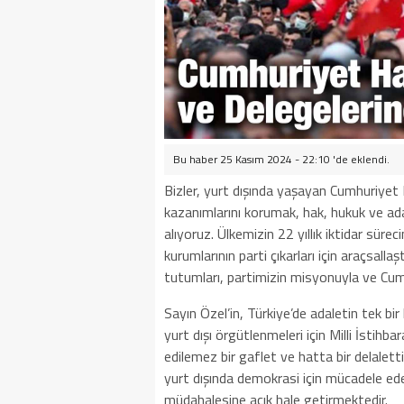
Bu haber 25 Kasım 2024 - 22:10 'de eklendi.
Bizler, yurt dışında yaşayan Cumhuriyet H
kazanımlarını korumak, hak, hukuk ve a
alıyoruz. Ülkemizin 22 yıllık iktidar süre
kurumlarının parti çıkarları için araçsalla
tutumları, partimizin misyonuyla ve Cum
Sayın Özel’in, Türkiye’de adaletin tek bi
yurt dışı örgütlenmeleri için Milli İstihb
edilemez bir gaflet ve hatta bir delalett
yurt dışında demokrasi için mücadele ede
müdahalesine açık hale getirmektedir.