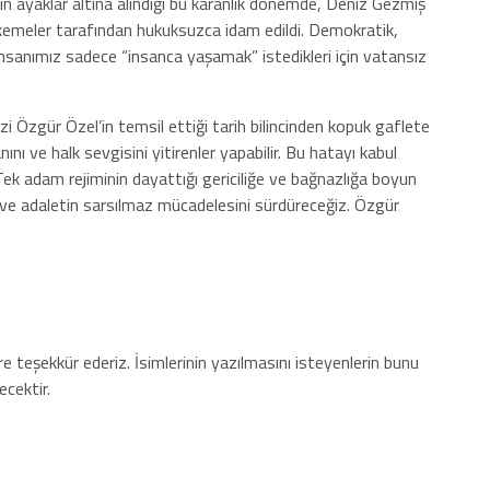
n ayaklar altına alındığı bu karanlık dönemde, Deniz Gezmiş
hkemeler tarafından hukuksuzca idam edildi. Demokratik,
 insanımız sadece “insanca yaşamak” istedikleri için vatansız
izi Özgür Özel’in temsil ettiği tarih bilincinden kopuk gaflete
nı ve halk sevgisini yitirenler yapabilir. Bu hatayı kabul
ek adam rejiminin dayattığı gericiliğe ve bağnazlığa boyun
 ve adaletin sarsılmaz mücadelesini sürdüreceğiz. Özgür
e teşekkür ederiz. İsimlerinin yazılmasını isteyenlerin bunu
ecektir.