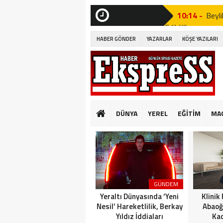
10:14 -
Beyli
Edildi!”
SON
DAKİKA
HABER GÖNDER
YAZARLAR
KÖŞE YAZILARI
19:53 -
Özgür
19:51 -
Fatih
19:49 -
CHP’d
20:16 -
MUST
DÜNYA
YEREL
EĞİTİM
MA
GÜNKÜ GİBİ DEĞİ
10:14 -
Beyli
Edildi!”
19:53 -
Özgür
GÜNDEM
19:51 -
Fatih
Yeraltı Dünyasında ‘Yeni
Klinik
Nesil’ Hareketlilik, Berkay
Abaoğ
Yıldız İddiaları
Kad