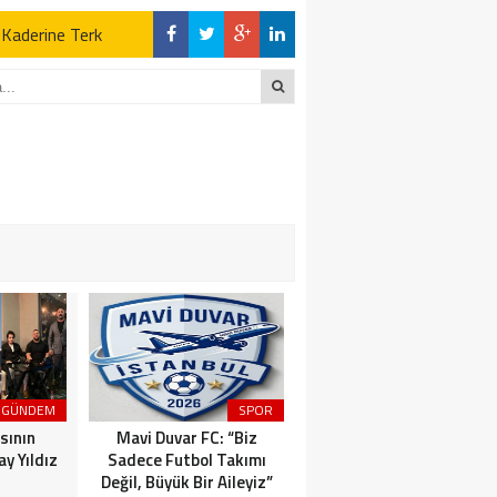
z Kaderine Terk
ktı
en Açıklamalar
“İLK AÇILDIĞI
z Kaderine Terk
ktı
GÜNDEM
SPOR
MAGAZİN
sının
Mavi Duvar FC: “Biz
Dünyaca Ünlü İtalyan
y Yıldız
Sadece Futbol Takımı
Fenomen Gianluca Vacchi
Değil, Büyük Bir Aileyiz”
Türkiye Aşkına Geliyor!