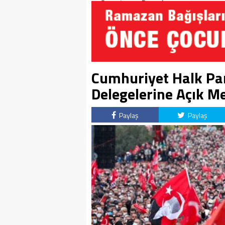
Soruşturma Dosyalarına
Yansıdı!
Cumhuriyet Halk Par
Delegelerine Açık M
Paylaş
Paylaş