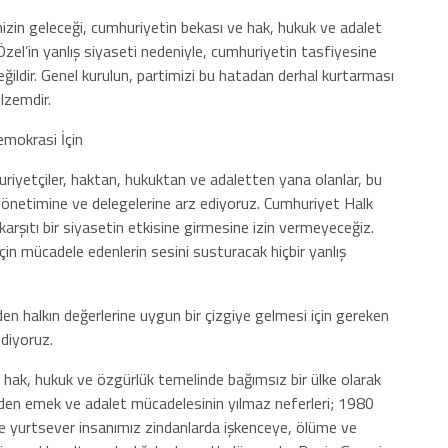
mizin geleceği, cumhuriyetin bekası ve hak, hukuk ve adalet
Özel’in yanlış siyaseti nedeniyle, cumhuriyetin tasfiyesine
ldir. Genel kurulun, partimizi bu hatadan derhal kurtarması
lzemdir.
emokrasi İçin
riyetçiler, haktan, hukuktan ve adaletten yana olanlar, bu
yönetimine ve delegelerine arz ediyoruz. Cumhuriyet Halk
 karşıtı bir siyasetin etkisine girmesine izin vermeyeceğiz.
çin mücadele edenlerin sesini susturacak hiçbir yanlış
den halkın değerlerine uygun bir çizgiye gelmesi için gereken
ediyoruz.
 hak, hukuk ve özgürlük temelinde bağımsız bir ülke olarak
giden emek ve adalet mücadelesinin yılmaz neferleri; 1980
ve yurtsever insanımız zindanlarda işkenceye, ölüme ve