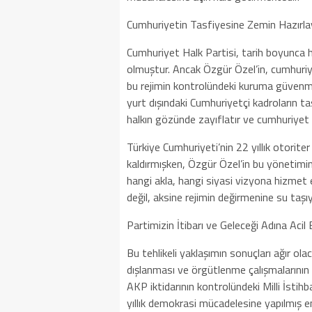
Cumhuriyetin Tasfiyesine Zemin Hazırlay
Cumhuriyet Halk Partisi, tarih boyunca
olmuştur. Ancak Özgür Özel’in, cumhuriyet
bu rejimin kontrolündeki kuruma güvenme
yurt dışındaki Cumhuriyetçi kadroların 
halkın gözünde zayıflatır ve cumhuriyet kar
Türkiye Cumhuriyeti’nin 22 yıllık otorite
kaldırmışken, Özgür Özel’in bu yönetimi
hangi akla, hangi siyasi vizyona hizmet 
değil, aksine rejimin değirmenine su taşı
Partimizin İtibarı ve Geleceği Adına Acil Bi
Bu tehlikeli yaklaşımın sonuçları ağır ola
dışlanması ve örgütlenme çalışmalarının 
AKP iktidarının kontrolündeki Milli İstihba
yıllık demokrasi mücadelesine yapılmış e