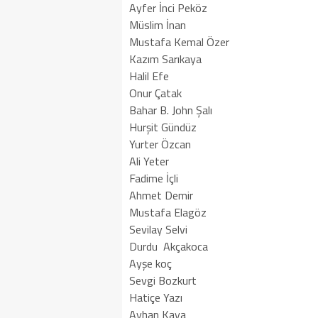
Ayfer İnci Peköz
Müslim İnan
Mustafa Kemal Özer
Kazım Sarıkaya
Halil Efe
Onur Çatak
Bahar B. John Şalı
Hurşit Gündüz
Yurter Özcan
Ali Yeter
Fadime İçli
Ahmet Demir
Mustafa Elagöz
Sevilay Selvi
Durdu Akçakoca
Ayşe koç
Sevgi Bozkurt
Hatiçe Yazı
Ayhan Kaya