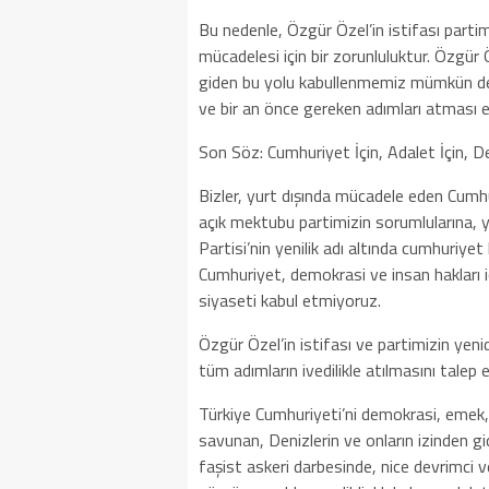
Bu nedenle, Özgür Özel’in istifası parti
mücadelesi için bir zorunluluktur. Özgür 
giden bu yolu kabullenmemiz mümkün deği
ve bir an önce gereken adımları atması e
Son Söz: Cumhuriyet İçin, Adalet İçin, D
Bizler, yurt dışında mücadele eden Cumhu
açık mektubu partimizin sorumlularına, 
Partisi’nin yenilik adı altında cumhuriyet
Cumhuriyet, demokrasi ve insan hakları i
siyaseti kabul etmiyoruz.
Özgür Özel’in istifası ve partimizin yeni
tüm adımların ivedilikle atılmasını talep 
Türkiye Cumhuriyeti’ni demokrasi, emek,
savunan, Denizlerin ve onların izinden 
faşist askeri darbesinde, nice devrimci 