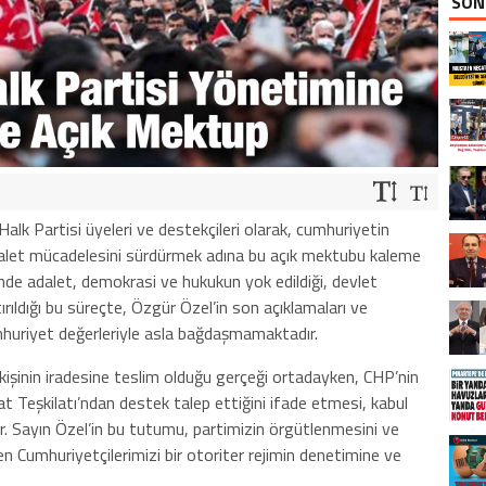
SON
alk Partisi üyeleri ve destekçileri olarak, cumhuriyetin
dalet mücadelesini sürdürmek adına bu açık mektubu kaleme
cinde adalet, demokrasi ve hukukun yok edildiği, devlet
ştırıldığı bu süreçte, Özgür Özel’in son açıklamaları ve
huriyet değerleriyle asla bağdaşmamaktadır.
r kişinin iradesine teslim olduğu gerçeği ortadayken, CHP’nin
arat Teşkilatı’ndan destek talep ettiğini ifade etmesi, kabul
ir. Sayın Özel’in bu tutumu, partimizin örgütlenmesini ve
n Cumhuriyetçilerimizi bir otoriter rejimin denetimine ve