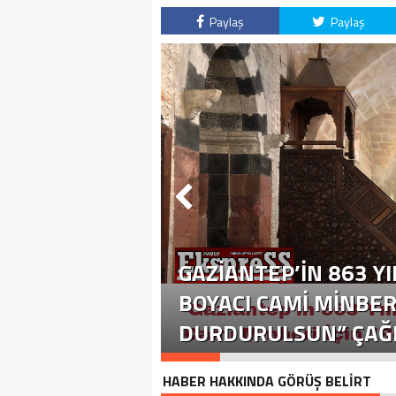
Paylaş
Paylaş
GAZIANTEP’IN 863 YI
BOYACI CAMI MINBER
DURDURULSUN” ÇAĞR
HABER HAKKINDA GÖRÜŞ BELİRT