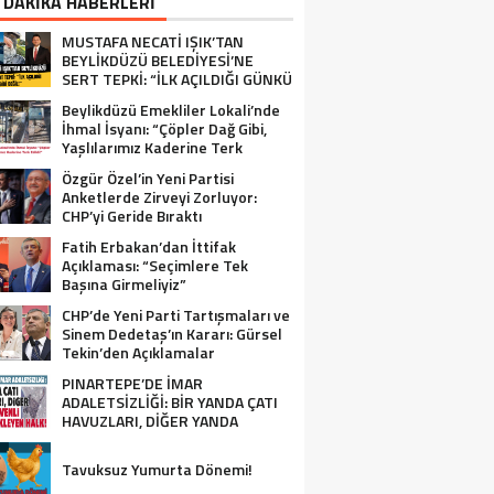
 DAKİKA HABERLERİ
MUSTAFA NECATİ IŞIK’TAN
BEYLİKDÜZÜ BELEDİYESİ’NE
SERT TEPKİ: “İLK AÇILDIĞI GÜNKÜ
GİBİ DEĞİL!”
Beylikdüzü Emekliler Lokali’nde
İhmal İsyanı: “Çöpler Dağ Gibi,
Yaşlılarımız Kaderine Terk
Edildi!”
Özgür Özel’in Yeni Partisi
Anketlerde Zirveyi Zorluyor:
CHP’yi Geride Bıraktı
Fatih Erbakan’dan İttifak
Açıklaması: “Seçimlere Tek
Başına Girmeliyiz”
CHP’de Yeni Parti Tartışmaları ve
Sinem Dedetaş’ın Kararı: Gürsel
Tekin’den Açıklamalar
PINARTEPE’DE İMAR
ADALETSİZLİĞİ: BİR YANDA ÇATI
HAVUZLARI, DİĞER YANDA
GÜVENLİ KONUT BEKLEYEN HALK!
Tavuksuz Yumurta Dönemi!