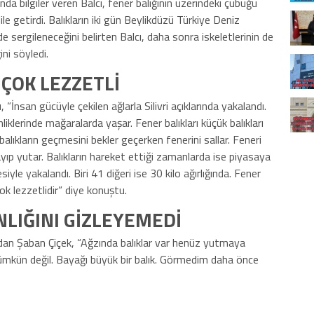
nda bilgiler veren Balcı, fener balığının üzerindeki çubuğu
ile getirdi. Balıkların iki gün Beylikdüzü Türkiye Deniz
de sergileneceğini belirten Balcı, daha sonra iskeletlerinin de
ni söyledi.
 ÇOK LEZZETLİ
, “İnsan gücüyle çekilen ağlarla Silivri açıklarında yakalandı.
klerinde mağaralarda yaşar. Fener balıkları küçük balıkları
lıkların geçmesini bekler geçerken fenerini sallar. Feneri
ayıp yutar. Balıkların hareket ettiği zamanlarda ise piyasaya
esiyle yakalandı. Biri 41 diğeri ise 30 kilo ağırlığında. Fener
ok lezzetlidir” diye konuştu.
LIĞINI GİZLEYEMEDİ
rdan Şaban Çiçek, “Ağzında balıklar var henüz yutmaya
mkün değil. Bayağı büyük bir balık. Görmedim daha önce