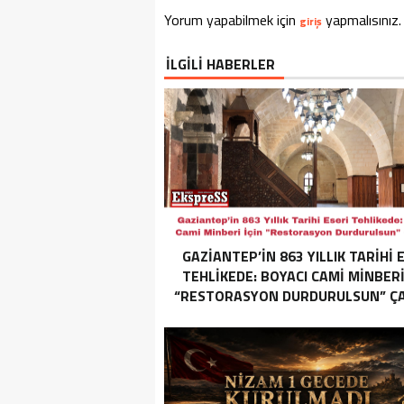
Yorum yapabilmek için
yapmalısınız.
giriş
İLGİLİ HABERLER
GAZIANTEP’IN 863 YILLIK TARIHI 
TEHLIKEDE: BOYACI CAMI MINBERI
“RESTORASYON DURDURULSUN” ÇAĞ