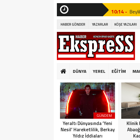
10:14 -
Beyli
Edildi!”
SON
DAKİKA
HABER GÖNDER
YAZARLAR
KÖŞE YAZILARI
19:53 -
Özgür
19:51 -
Fatih
19:49 -
CHP’d
20:16 -
MUST
DÜNYA
YEREL
EĞİTİM
MA
GÜNKÜ GİBİ DEĞİ
10:14 -
Beyli
Edildi!”
19:53 -
Özgür
GÜNDEM
19:51 -
Fatih
Yeraltı Dünyasında ‘Yeni
Klinik
Nesil’ Hareketlilik, Berkay
Abaoğ
Yıldız İddiaları
Kad