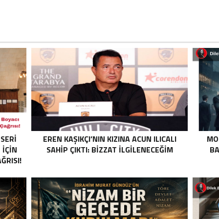
ESERI
EREN KAŞIKÇI’NIN KIZINA ACUN ILICALI
MO
 İÇIN
SAHIP ÇIKTI: BIZZAT ILGILENECEĞIM
BA
RISI!