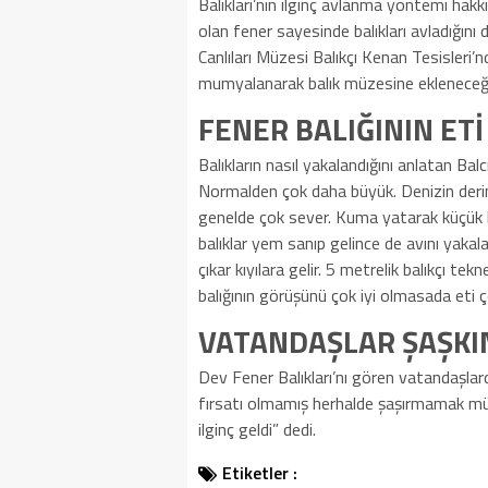
Balıkları’nın ilginç avlanma yöntemi hakkı
olan fener sayesinde balıkları avladığını d
Canlıları Müzesi Balıkçı Kenan Tesisleri’n
mumyalanarak balık müzesine ekleneceği
FENER BALIĞININ ETİ
Balıkların nasıl yakalandığını anlatan Balcı
Normalden çok daha büyük. Denizin derinli
genelde çok sever. Kuma yatarak küçük ba
balıklar yem sanıp gelince de avını yakal
çıkar kıyılara gelir. 5 metrelik balıkçı tekn
balığının görüşünü çok iyi olmasada eti ç
VATANDAŞLAR ŞAŞKIN
Dev Fener Balıkları’nı gören vatandaşla
fırsatı olmamış herhalde şaşırmamak mü
ilginç geldi” dedi.
Etiketler :