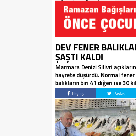
Soruşturma Dosyalarına
Yansıdı!
DEV FENER BALIKLA
ŞAŞTI KALDI
Marmara Denizi Silivri açıkları
hayrete düşürdü. Normal fener
balıkların biri 41 diğeri ise 30 ki
Paylaş
Paylaş