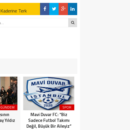
z Kaderine Terk
ktı
en Açıklamalar
“İLK AÇILDIĞI
z Kaderine Terk
ktı
GÜNDEM
SPOR
MAGAZİN
sının
Mavi Duvar FC: “Biz
Dünyaca Ünlü İtalyan
y Yıldız
Sadece Futbol Takımı
Fenomen Gianluca Vacchi
Değil, Büyük Bir Aileyiz”
Türkiye Aşkına Geliyor!