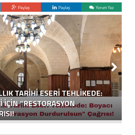
Paylaş
Paylaş
Yorum Yaz
LLIK TARIHI ESERI TEHLIKEDE:
I İÇIN “RESTORASYON
ISI!
Y