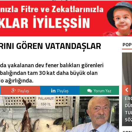
Okurla Buluştu
RINI GÖREN VATANDAŞLAR
POP
nda yakalanan dev fener balıkları görenleri
 balığından tam 30 kat daha büyük olan
lo ağırlığında.
Paylaş
Paylaş
Yorum Yaz
B
ER
DÜ
TU
KA
AK
S
SÖ