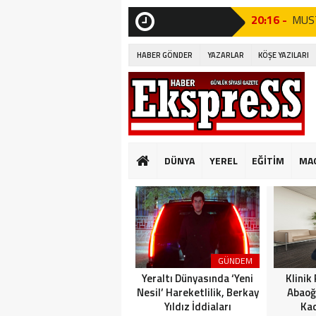
10:14 -
Beyli
Edildi!”
SON
DAKİKA
HABER GÖNDER
YAZARLAR
KÖŞE YAZILARI
19:53 -
Özgür
19:51 -
Fatih
19:49 -
CHP’d
20:16 -
MUST
DÜNYA
YEREL
EĞİTİM
MA
GÜNKÜ GİBİ DEĞİ
10:14 -
Beyli
Edildi!”
19:53 -
Özgür
GÜNDEM
19:51 -
Fatih
Yeraltı Dünyasında ‘Yeni
Klinik
Nesil’ Hareketlilik, Berkay
Abaoğ
Yıldız İddiaları
Kad