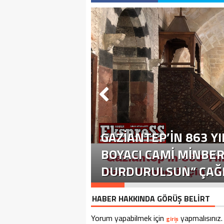
GAZIANTEP’IN 863 YI
BOYACI CAMI MINBER
DURDURULSUN” ÇAĞR
HABER HAKKINDA GÖRÜŞ BELİRT
Yorum yapabilmek için
yapmalısınız.
giriş