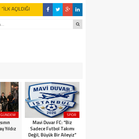
z Kaderine Terk
ktı
en Açıklamalar
“İLK AÇILDIĞI
z Kaderine Terk
ktı
GÜNDEM
SPOR
MAGAZİN
sının
Mavi Duvar FC: “Biz
Dünyaca Ünlü İtalyan
y Yıldız
Sadece Futbol Takımı
Fenomen Gianluca Vacchi
Değil, Büyük Bir Aileyiz”
Türkiye Aşkına Geliyor!