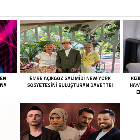
MEN
EMRE AÇIKGÖZ GALIMIDI NEW YORK
KIZI
INA
SOSYETESINI BULUŞTURAN DAVETTE!
HAY
E