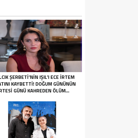
LCIK ŞERBETI’NIN IŞIL’I ECE İRTEM
ATINI KAYBETTI! DOĞUM GÜNÜNÜN
RTESI GÜNÜ KAHREDEN ÖLÜM…