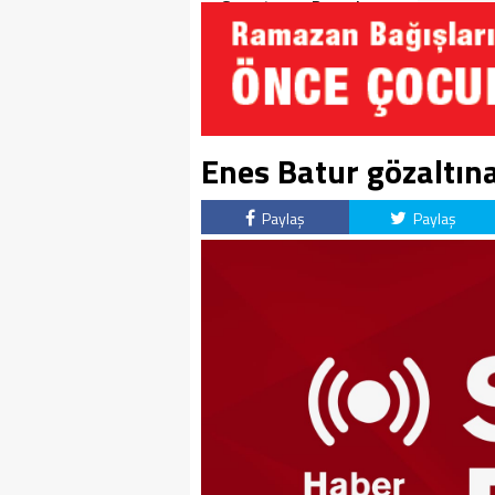
Soruşturma Dosyalarına
Yansıdı!
Enes Batur gözaltına
Paylaş
Paylaş