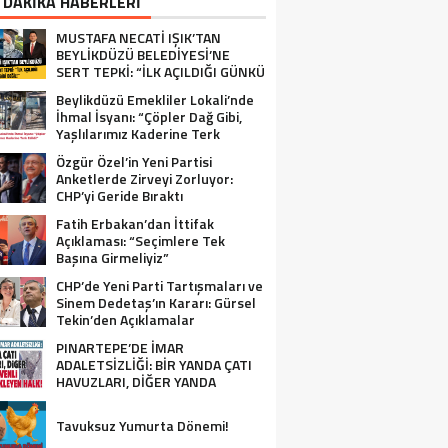
 DAKİKA HABERLERİ
MUSTAFA NECATİ IŞIK’TAN
BEYLİKDÜZÜ BELEDİYESİ’NE
SERT TEPKİ: “İLK AÇILDIĞI GÜNKÜ
GİBİ DEĞİL!”
Beylikdüzü Emekliler Lokali’nde
İhmal İsyanı: “Çöpler Dağ Gibi,
Yaşlılarımız Kaderine Terk
Edildi!”
Özgür Özel’in Yeni Partisi
Anketlerde Zirveyi Zorluyor:
CHP’yi Geride Bıraktı
Fatih Erbakan’dan İttifak
Açıklaması: “Seçimlere Tek
Başına Girmeliyiz”
CHP’de Yeni Parti Tartışmaları ve
Sinem Dedetaş’ın Kararı: Gürsel
Tekin’den Açıklamalar
PINARTEPE’DE İMAR
ADALETSİZLİĞİ: BİR YANDA ÇATI
HAVUZLARI, DİĞER YANDA
GÜVENLİ KONUT BEKLEYEN HALK!
Tavuksuz Yumurta Dönemi!