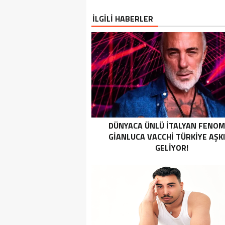
İLGİLİ HABERLER
DÜNYACA ÜNLÜ İTALYAN FENO
GIANLUCA VACCHI TÜRKIYE AŞK
GELIYOR!