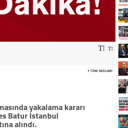
SON
TÜM YAZILARI
masında yakalama kararı
es Batur İstanbul
ına alındı.