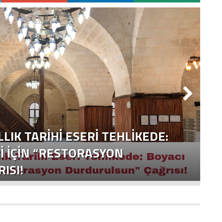
LLIK TARIHI ESERI TEHLIKEDE:
I İÇIN “RESTORASYON
ISI!
Y