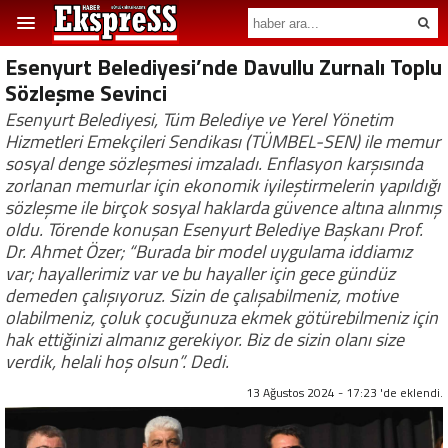
Esenyurt Belediyesi’nde Davullu Zurnalı Toplu
Sözleşme Sevinci
Esenyurt Belediyesi, Tüm Belediye ve Yerel Yönetim
Hizmetleri Emekçileri Sendikası (TÜMBEL-SEN) ile memur
sosyal denge sözleşmesi imzaladı. Enflasyon karşısında
zorlanan memurlar için ekonomik iyileştirmelerin yapıldığı
sözleşme ile birçok sosyal haklarda güvence altına alınmış
oldu. Törende konuşan Esenyurt Belediye Başkanı Prof.
Dr. Ahmet Özer; “Burada bir model uygulama iddiamız
var; hayallerimiz var ve bu hayaller için gece gündüz
demeden çalışıyoruz. Sizin de çalışabilmeniz, motive
olabilmeniz, çoluk çocuğunuza ekmek götürebilmeniz için
hak ettiğinizi almanız gerekiyor. Biz de sizin olanı size
verdik, helali hoş olsun”. Dedi.
13 Ağustos 2024 - 17:23 'de eklendi.