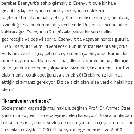
beraber Esenyurt’a sahip çıkmalıyız. Esenyurt öyle bir hale
getirilmiş ki, Esenyurtlu olanlar, Esenyurtlu olduklarını
söylemekten utanır hale gelmiş. Ancak endişelenmeyin; bu utanç
sizin değil, sizi bu duruma düşürenlerindir. Biz, bu utancı ortadan
kaldıracağız. Esenyurt’u 21. yüzyıla yakışır bir şehir haline
getireceğiz ve beş yıl sonra, Esenyurt’ta yaşayan herkes gururla
“Ben Esenyurtluyum” diyebilecek. Bunun mücadelesini veriyoruz.
Bir kaneviçe işler gibi, şehrimizi yeniden inşa ediyoruz. Burada bir
model uygulama iddiamız var; hayallerimiz var ve bu hayaller için
gece gündüz demeden çalışıyoruz. Sizin de çalışabilmeniz, motive
olabilmeniz, çoluk çocuğunuza ekmek götürebilmeniz için hak
ettiğinizi almanız gerekiyor. Biz de sizin olanı size verdik, helali hoş
olsun.”
“İkramiyeler verilecek”
Sözleşmenin kapsadığı mali haklara değinen Prof. Dr. Ahmet Özer
şunları da söyledi; “Bu sözleşme neleri kapsıyor? Kısaca bunlardan
bahsetmek istiyorum. Sözleşme ile çalışanlar için çeşitli mali haklar
kazanılacak. Aylık 12.000 TL sosyal denge ödemesi ve 2.000 TL