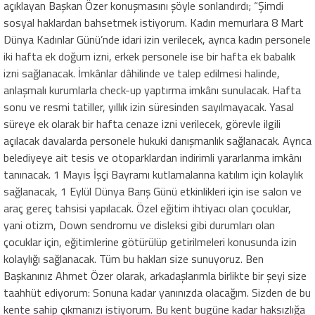
açıklayan Başkan Özer konuşmasını şöyle sonlandırdı; “Şimdi
sosyal haklardan bahsetmek istiyorum. Kadın memurlara 8 Mart
Dünya Kadınlar Günü’nde idari izin verilecek, ayrıca kadın personele
iki hafta ek doğum izni, erkek personele ise bir hafta ek babalık
izni sağlanacak. İmkânlar dâhilinde ve talep edilmesi halinde,
anlaşmalı kurumlarla check-up yaptırma imkânı sunulacak. Hafta
sonu ve resmi tatiller, yıllık izin süresinden sayılmayacak. Yasal
süreye ek olarak bir hafta cenaze izni verilecek, görevle ilgili
açılacak davalarda personele hukuki danışmanlık sağlanacak. Ayrıca
belediyeye ait tesis ve otoparklardan indirimli yararlanma imkânı
tanınacak. 1 Mayıs İşçi Bayramı kutlamalarına katılım için kolaylık
sağlanacak, 1 Eylül Dünya Barış Günü etkinlikleri için ise salon ve
araç gereç tahsisi yapılacak. Özel eğitim ihtiyacı olan çocuklar,
yani otizm, Down sendromu ve disleksi gibi durumları olan
çocuklar için, eğitimlerine götürülüp getirilmeleri konusunda izin
kolaylığı sağlanacak. Tüm bu hakları size sunuyoruz. Ben
Başkanınız Ahmet Özer olarak, arkadaşlarımla birlikte bir şeyi size
taahhüt ediyorum: Sonuna kadar yanınızda olacağım. Sizden de bu
kente sahip çıkmanızı istiyorum. Bu kent bugüne kadar haksızlığa