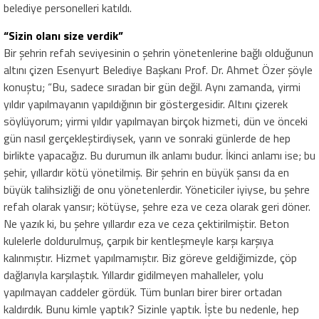
belediye personelleri katıldı.
“Sizin olanı size verdik”
Bir şehrin refah seviyesinin o şehrin yönetenlerine bağlı olduğunun
altını çizen Esenyurt Belediye Başkanı Prof. Dr. Ahmet Özer şöyle
konuştu; “Bu, sadece sıradan bir gün değil. Aynı zamanda, yirmi
yıldır yapılmayanın yapıldığının bir göstergesidir. Altını çizerek
söylüyorum; yirmi yıldır yapılmayan birçok hizmeti, dün ve önceki
gün nasıl gerçekleştirdiysek, yarın ve sonraki günlerde de hep
birlikte yapacağız. Bu durumun ilk anlamı budur. İkinci anlamı ise; bu
şehir, yıllardır kötü yönetilmiş. Bir şehrin en büyük şansı da en
büyük talihsizliği de onu yönetenlerdir. Yöneticiler iyiyse, bu şehre
refah olarak yansır; kötüyse, şehre eza ve ceza olarak geri döner.
Ne yazık ki, bu şehre yıllardır eza ve ceza çektirilmiştir. Beton
kulelerle doldurulmuş, çarpık bir kentleşmeyle karşı karşıya
kalınmıştır. Hizmet yapılmamıştır. Biz göreve geldiğimizde, çöp
dağlarıyla karşılaştık. Yıllardır gidilmeyen mahalleler, yolu
yapılmayan caddeler gördük. Tüm bunları birer birer ortadan
kaldırdık. Bunu kimle yaptık? Sizinle yaptık. İşte bu nedenle, hep