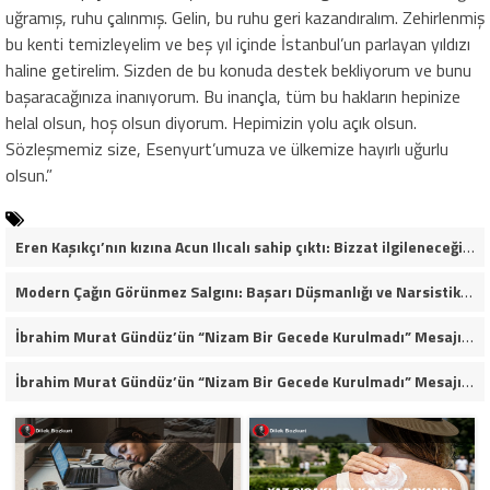
uğramış, ruhu çalınmış. Gelin, bu ruhu geri kazandıralım. Zehirlenmiş
bu kenti temizleyelim ve beş yıl içinde İstanbul’un parlayan yıldızı
haline getirelim. Sizden de bu konuda destek bekliyorum ve bunu
başaracağınıza inanıyorum. Bu inançla, tüm bu hakların hepinize
helal olsun, hoş olsun diyorum. Hepimizin yolu açık olsun.
Sözleşmemiz size, Esenyurt’umuza ve ülkemize hayırlı uğurlu
olsun.”
Eren Kaşıkçı’nın kızına Acun Ilıcalı sahip çıktı: Bizzat ilgileneceğim
Modern Çağın Görünmez Salgını: Başarı Düşmanlığı ve Narsistik Yükseliş
İbrahim Murat Gündüz’ün “Nizam Bir Gecede Kurulmadı” Mesajı Sosyal Medyada Geniş Yankı Uyandırdı
İbrahim Murat Gündüz’ün “Nizam Bir Gecede Kurulmadı” Mesajı Neden Viral Oldu?