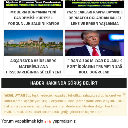
MODERN DÜNYANIN YENI
YAZ SICAKLARI KAPIYA DAYANDI:
PANDEMISI: KÜRESEL
DERMATOLOGLARDAN KALICI
YORGUNLUK SALGINI KAPIDA
LEKE VE ERKEN YAŞLANMA
UYARISI!
AKÇANSA’DA HEIDELBERG
“İRAN’A 300 MILYAR DOLARLIK
MATERIALS ANA
FON” IDDIASINI TRUMP’IN SAĞ
HISSEDARLIĞINDA GÜÇLÜ YENI
KOLU DOĞRULADI
DÖNEM BAŞLIYOR
HABER HAKKINDA GÖRÜŞ BELİRT
YASAL UYARI!
Suç teşkil edecek, yasadışı, tehditkar, rahatsız edici, hakaret ve
küfür içeren, aşağılayıcı, küçük düşürücü, kaba, pornografik, ahlaka aykırı, kişilik
haklarına zarar verici ya da benzeri niteliklerde içeriklerden doğan her türlü
mali, hukuki, cezai, idari sorumluluk içeriği gönderen kişiye aittir.
Yorum yapabilmek için
yapmalısınız.
giriş