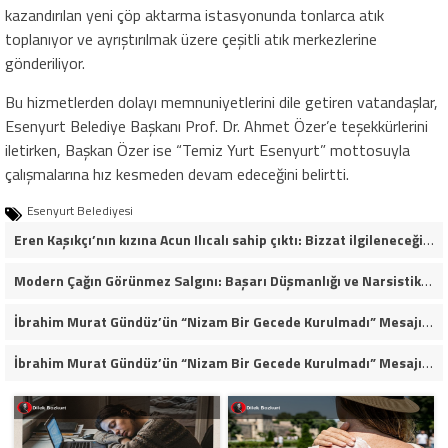
kazandırılan yeni çöp aktarma istasyonunda tonlarca atık
toplanıyor ve ayrıştırılmak üzere çeşitli atık merkezlerine
gönderiliyor.
Bu hizmetlerden dolayı memnuniyetlerini dile getiren vatandaşlar,
Esenyurt Belediye Başkanı Prof. Dr. Ahmet Özer’e teşekkürlerini
iletirken, Başkan Özer ise “Temiz Yurt Esenyurt” mottosuyla
çalışmalarına hız kesmeden devam edeceğini belirtti.
Esenyurt Belediyesi
Eren Kaşıkçı’nın kızına Acun Ilıcalı sahip çıktı: Bizzat ilgileneceğim
Modern Çağın Görünmez Salgını: Başarı Düşmanlığı ve Narsistik Yükseliş
İbrahim Murat Gündüz’ün “Nizam Bir Gecede Kurulmadı” Mesajı Sosyal Medyada Geniş Yankı Uyandırdı
İbrahim Murat Gündüz’ün “Nizam Bir Gecede Kurulmadı” Mesajı Neden Viral Oldu?