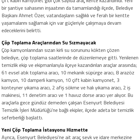
çift kabin kamyonet gibi çok sayıda araç kente kazandırıldı. Yeni
bir şantiye sahasının inşaatının da tamamlandığı ilçede, Belediye
Başkanı Ahmet Özer, vatandaşların sağlıklı ve ferah bir kentte
yaşamalarını sağlamak için var güçleriyle çalışmaya devam
edeceklerini belirtti.
Çöp Toplama Araçlarından Su Sızmayacak
Çöp kamyonlarından sızan kirli su sorununu kökten çözen
belediye, çöp toplama saatlerinde de düzenlemeye gitti. Yenilenen
temizlik ekip ve ekipmanlarıyla ilçeye kazandırılan araçlar arasında;
61 evsel atık toplama aracı, 10 mekanik süpürge aracı, 8 arazöz
kamyon, 10 damperli kamyon, 10 çift kabin kamyonet, 3
konteyner yıkama aracı, 2 afiş sökme ve halı yıkama aracı, 2 iş
makinesi, 11 denetim aracı ve 1 havuz dorse aracı yer alıyor. Bu
araçlarla gece gündüz demeden çalışan Esenyurt Belediyesi
Temizlik İşleri Müdürlüğü’ne bağlı ekipler, ilçede adeta bir temizlik
seferberliği başlattı.
Yeni Çöp Toplama İstasyonu Hizmette
Ayrıca, Esenyurt Belediyesi’ne ait araç sevk ve idare merkezine