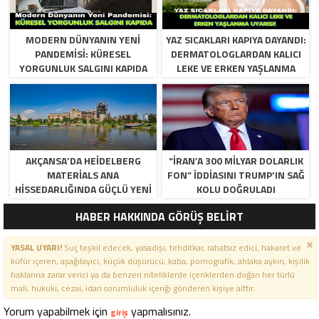
MODERN DÜNYANIN YENI
YAZ SICAKLARI KAPIYA DAYANDI:
PANDEMISI: KÜRESEL
DERMATOLOGLARDAN KALICI
YORGUNLUK SALGINI KAPIDA
LEKE VE ERKEN YAŞLANMA
UYARISI!
AKÇANSA’DA HEIDELBERG
“İRAN’A 300 MILYAR DOLARLIK
MATERIALS ANA
FON” IDDIASINI TRUMP’IN SAĞ
HISSEDARLIĞINDA GÜÇLÜ YENI
KOLU DOĞRULADI
DÖNEM BAŞLIYOR
HABER HAKKINDA GÖRÜŞ BELİRT
YASAL UYARI!
Suç teşkil edecek, yasadışı, tehditkar, rahatsız edici, hakaret ve
küfür içeren, aşağılayıcı, küçük düşürücü, kaba, pornografik, ahlaka aykırı, kişilik
haklarına zarar verici ya da benzeri niteliklerde içeriklerden doğan her türlü
mali, hukuki, cezai, idari sorumluluk içeriği gönderen kişiye aittir.
Yorum yapabilmek için
yapmalısınız.
giriş