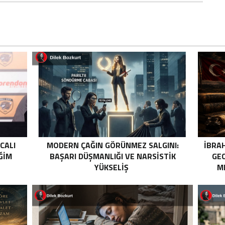
ICALI
MODERN ÇAĞIN GÖRÜNMEZ SALGINI:
İBRA
ĞIM
BAŞARI DÜŞMANLIĞI VE NARSISTIK
GEC
YÜKSELIŞ
M