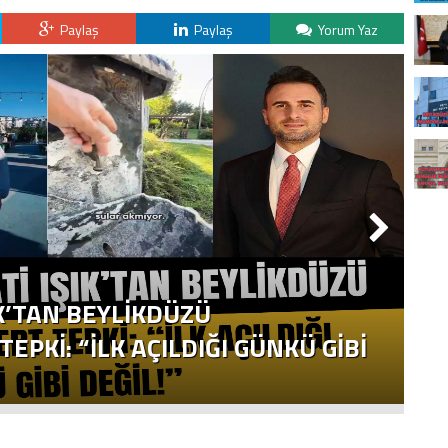
Paylaş
Paylaş
Yorum Yaz
K’TAN BEYLİKDÜZÜ
B
EPKİ: “İLK AÇILDIĞI GÜNKÜ GİBİ
“
ED