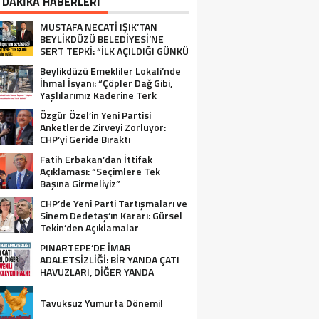
 DAKİKA HABERLERİ
MUSTAFA NECATİ IŞIK’TAN
BEYLİKDÜZÜ BELEDİYESİ’NE
SERT TEPKİ: “İLK AÇILDIĞI GÜNKÜ
GİBİ DEĞİL!”
Beylikdüzü Emekliler Lokali’nde
İhmal İsyanı: “Çöpler Dağ Gibi,
Yaşlılarımız Kaderine Terk
Edildi!”
Özgür Özel’in Yeni Partisi
Anketlerde Zirveyi Zorluyor:
CHP’yi Geride Bıraktı
Fatih Erbakan’dan İttifak
Açıklaması: “Seçimlere Tek
Başına Girmeliyiz”
CHP’de Yeni Parti Tartışmaları ve
Sinem Dedetaş’ın Kararı: Gürsel
Tekin’den Açıklamalar
PINARTEPE’DE İMAR
ADALETSİZLİĞİ: BİR YANDA ÇATI
HAVUZLARI, DİĞER YANDA
GÜVENLİ KONUT BEKLEYEN HALK!
Tavuksuz Yumurta Dönemi!