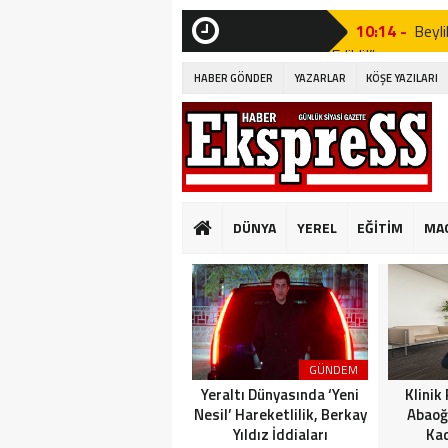
10:14 -
Beyli
Edildi!”
SON
DAKİKA
HABER GÖNDER
YAZARLAR
KÖŞE YAZILARI
19:53 -
Özgür
19:51 -
Fatih
19:49 -
CHP’d
20:16 -
MUST
DÜNYA
YEREL
EĞİTİM
MA
GÜNKÜ GİBİ DEĞİ
10:14 -
Beyli
Edildi!”
19:53 -
Özgür
GÜNDEM
19:51 -
Fatih
Yeraltı Dünyasında ‘Yeni
Klinik
Nesil’ Hareketlilik, Berkay
Abaoğ
Yıldız İddiaları
Kad