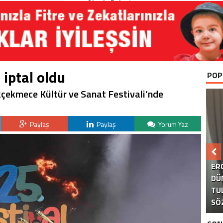
Okurla Buluştu
 iptal oldu
POP
kçekmece Kültür ve Sanat Festivali’nde
Paylaş
Paylaş
Yorum Yaz
B
ER
DÜ
TU
KA
AK
S
SÖ