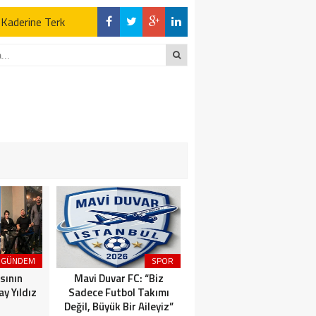
z Kaderine Terk
ktı
en Açıklamalar
“İLK AÇILDIĞI
z Kaderine Terk
ktı
GÜNDEM
SPOR
MAGAZİN
sının
Mavi Duvar FC: “Biz
Dünyaca Ünlü İtalyan
y Yıldız
Sadece Futbol Takımı
Fenomen Gianluca Vacchi
Değil, Büyük Bir Aileyiz”
Türkiye Aşkına Geliyor!