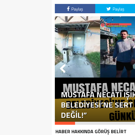
Paylaş
Paylaş
MUSTAFA NECATİ IŞI
BELEDİYESİ’NE SERT T
DEĞİL!”
HABER HAKKINDA GÖRÜŞ BELİRT