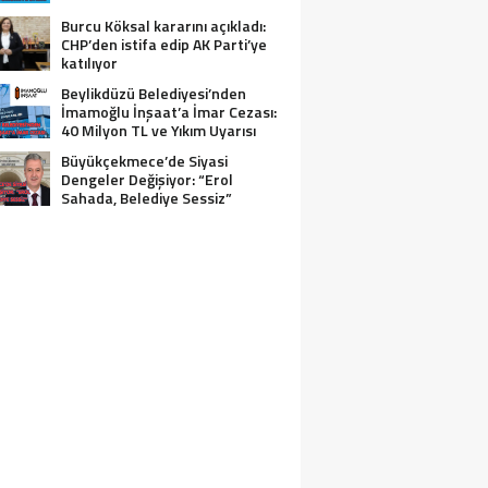
Burcu Köksal kararını açıkladı:
CHP’den istifa edip AK Parti’ye
katılıyor
Beylikdüzü Belediyesi’nden
İmamoğlu İnşaat’a İmar Cezası:
40 Milyon TL ve Yıkım Uyarısı
Büyükçekmece’de Siyasi
Dengeler Değişiyor: “Erol
Sahada, Belediye Sessiz”
EYLIKDÜZÜ EMEKLILER LOKALI’NDE İHM
ÇÖPLER DAĞ GIBI, YAŞLILARIMIZ KADER
ILDI!”