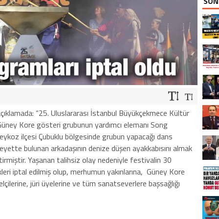
SON
çıklamada: “25. Uluslararası İstanbul Büyükçekmece Kültür
n Güney Kore gösteri grubunun yardımcı elemanı Song
ykoz ilçesi Çubuklu bölgesinde grubun yapacağı dans
e heyette bulunan arkadaşının denize düşen ayakkabısını almak
tirmiştir. Yaşanan talihsiz olay nedeniyle festivalin 30
leri iptal edilmiş olup, merhumun yakınlarına, Güney Kore
elçilerine, jüri üyelerine ve tüm sanatseverlere başsağlığı