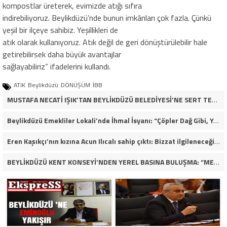
kompostlar üreterek, evimizde atığı sıfıra
indirebiliyoruz. Beylikdüzü’nde bunun imkânları çok fazla. Çünkü
yeşil bir ilçeye sahibiz. Yeşillikleri de
atık olarak kullanıyoruz. Atık değil de geri dönüştürülebilir hale
getirebilirsek daha büyük avantajlar
sağlayabiliriz” ifadelerini kullandı.
ATIK
Beylikdüzü
DÖNÜŞÜM
İBB
MUSTAFA NECATİ IŞIK’TAN BEYLİKDÜZÜ BELEDİYESİ’NE SERT TEPKİ: “İLK AÇILDIĞI GÜNKÜ GİBİ DEĞİL!”
Beylikdüzü Emekliler Lokali’nde İhmal İsyanı: “Çöpler Dağ Gibi, Yaşlılarımız Kaderine Terk Edildi!”
Eren Kaşıkçı’nın kızına Acun Ilıcalı sahip çıktı: Bizzat ilgileneceğim
BEYLİKDÜZÜ KENT KONSEYİ’NDEN YEREL BASINA BULUŞMA: “MEVZU MEMLEKET MESELESİ