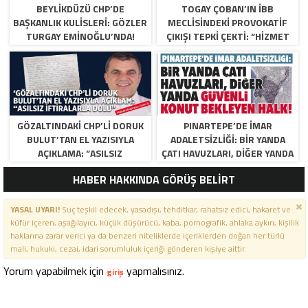
BEYLIKDÜZÜ CHP’DE
TOGAY ÇOBAN’IN İBB
BAŞKANLIK KULISLERI: GÖZLER
MECLISINDEKI PROVOKATIF
TURGAY EMINOĞLU’NDA!
ÇIKIŞI TEPKI ÇEKTI: “HIZMET
YOK, SIYASI MANIPÜLASYON
VAR”
GÖZALTINDAKI CHP’LI DORUK
PINARTEPE’DE İMAR
BULUT’TAN EL YAZISIYLA
ADALETSİZLİĞİ: BİR YANDA
AÇIKLAMA: “ASILSIZ
ÇATI HAVUZLARI, DİĞER YANDA
İFTIRALARLA DOLU”
GÜVENLİ KONUT BEKLEYEN
HABER HAKKINDA GÖRÜŞ BELİRT
HALK!
YASAL UYARI!
Suç teşkil edecek, yasadışı, tehditkar, rahatsız edici, hakaret ve
küfür içeren, aşağılayıcı, küçük düşürücü, kaba, pornografik, ahlaka aykırı, kişilik
haklarına zarar verici ya da benzeri niteliklerde içeriklerden doğan her türlü
mali, hukuki, cezai, idari sorumluluk içeriği gönderen kişiye aittir.
Yorum yapabilmek için
yapmalısınız.
giriş