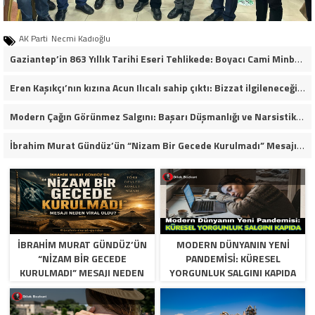
AK Parti
Necmi Kadıoğlu
Gaziantep’in 863 Yıllık Tarihi Eseri Tehlikede: Boyacı Cami Minberi İçin “Restorasyon Durdurulsun” Çağrısı!
Eren Kaşıkçı’nın kızına Acun Ilıcalı sahip çıktı: Bizzat ilgileneceğim
Modern Çağın Görünmez Salgını: Başarı Düşmanlığı ve Narsistik Yükseliş
İbrahim Murat Gündüz’ün “Nizam Bir Gecede Kurulmadı” Mesajı Sosyal Medyada Geniş Yankı Uyandırdı
İBRAHIM MURAT GÜNDÜZ’ÜN
MODERN DÜNYANIN YENI
“NIZAM BIR GECEDE
PANDEMISI: KÜRESEL
KURULMADI” MESAJI NEDEN
YORGUNLUK SALGINI KAPIDA
VIRAL OLDU?