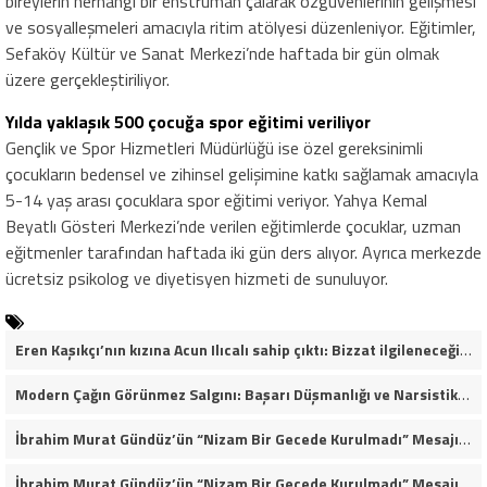
bireylerin herhangi bir enstrüman çalarak özgüvenlerinin gelişmesi
ve sosyalleşmeleri amacıyla ritim atölyesi düzenleniyor. Eğitimler,
Sefaköy Kültür ve Sanat Merkezi’nde haftada bir gün olmak
üzere gerçekleştiriliyor.
Yılda yaklaşık 500 çocuğa spor eğitimi veriliyor
Gençlik ve Spor Hizmetleri Müdürlüğü ise özel gereksinimli
çocukların bedensel ve zihinsel gelişimine katkı sağlamak amacıyla
5-14 yaş arası çocuklara spor eğitimi veriyor. Yahya Kemal
Beyatlı Gösteri Merkezi’nde verilen eğitimlerde çocuklar, uzman
eğitmenler tarafından haftada iki gün ders alıyor. Ayrıca merkezde
ücretsiz psikolog ve diyetisyen hizmeti de sunuluyor.
Eren Kaşıkçı’nın kızına Acun Ilıcalı sahip çıktı: Bizzat ilgileneceğim
Modern Çağın Görünmez Salgını: Başarı Düşmanlığı ve Narsistik Yükseliş
İbrahim Murat Gündüz’ün “Nizam Bir Gecede Kurulmadı” Mesajı Sosyal Medyada Geniş Yankı Uyandırdı
İbrahim Murat Gündüz’ün “Nizam Bir Gecede Kurulmadı” Mesajı Neden Viral Oldu?