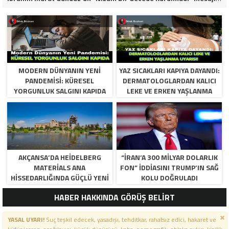
MODERN DÜNYANIN YENI
YAZ SICAKLARI KAPIYA DAYANDI:
PANDEMISI: KÜRESEL
DERMATOLOGLARDAN KALICI
YORGUNLUK SALGINI KAPIDA
LEKE VE ERKEN YAŞLANMA
UYARISI!
AKÇANSA’DA HEIDELBERG
“İRAN’A 300 MILYAR DOLARLIK
MATERIALS ANA
FON” IDDIASINI TRUMP’IN SAĞ
HISSEDARLIĞINDA GÜÇLÜ YENI
KOLU DOĞRULADI
DÖNEM BAŞLIYOR
HABER HAKKINDA GÖRÜŞ BELİRT
YASAL UYARI!
Suç teşkil edecek, yasadışı, tehditkar, rahatsız edici, hakaret ve