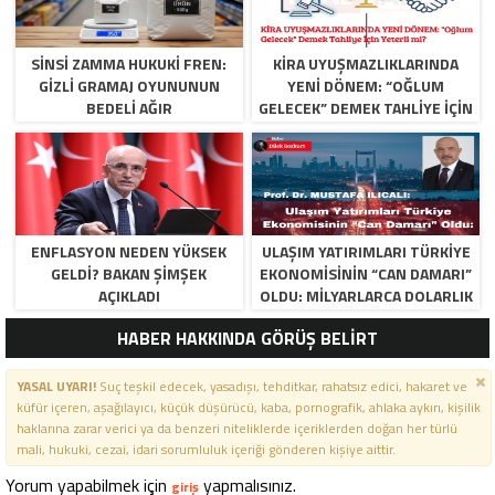
SINSI ZAMMA HUKUKI FREN:
KİRA UYUŞMAZLIKLARINDA
GIZLI GRAMAJ OYUNUNUN
YENİ DÖNEM: “OĞLUM
BEDELI AĞIR
GELECEK” DEMEK TAHLIYE İÇIN
YETERLI MI?
ENFLASYON NEDEN YÜKSEK
​ULAŞIM YATIRIMLARI TÜRKIYE
GELDI? BAKAN ŞIMŞEK
EKONOMISININ “CAN DAMARI”
AÇIKLADI
OLDU: MILYARLARCA DOLARLIK
TASARRUF VE DEV KATMA
HABER HAKKINDA GÖRÜŞ BELİRT
DEĞER
YASAL UYARI!
Suç teşkil edecek, yasadışı, tehditkar, rahatsız edici, hakaret ve
küfür içeren, aşağılayıcı, küçük düşürücü, kaba, pornografik, ahlaka aykırı, kişilik
haklarına zarar verici ya da benzeri niteliklerde içeriklerden doğan her türlü
mali, hukuki, cezai, idari sorumluluk içeriği gönderen kişiye aittir.
Yorum yapabilmek için
yapmalısınız.
giriş