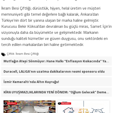
İkram Besi Çiftliği; dürüstlük, hijyen, helal üretim ve müşteri
memnuniyeti gibi temel değerlere bağlı kalarak, Ankara’dan
Türkiye’nin dört bir yanına ulaşan bir marka haline gelmiştir.
Kurucusu Bekir Köksal’dan devralınan bu güçlü miras, Samet İçin’in
vizyonuyla daha da büyümekte ve gelişmektedir. Markanın
sunduğu kaliteli hizmetler ve güven duygusu, onu sektördeki en
tercih edilen markalardan biri haline getirmektedir.
Çiftlik
İkram Besi Çiftliği
Mutfağın Ateşi Sönmüyor: Hane Halkı “Enflasyon Kıskacında” Yaşam Mücadelesi Veriyor
Duracell, LALIGA’nın uzatma dakikalarının resmi sponsoru oldu
İzmir Kemeraltı’nda Altın Kuyruğu!
KİRA UYUŞMAZLIKLARINDA YENİ DÖNEM: “Oğlum Gelecek” Demek Tahliye İçin Yeterli mi?