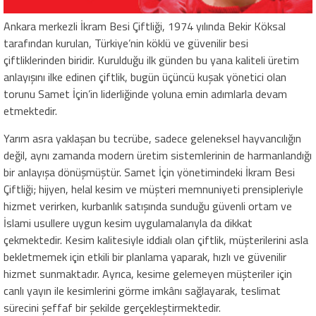
Ankara merkezli İkram Besi Çiftliği, 1974 yılında Bekir Köksal
tarafından kurulan, Türkiye’nin köklü ve güvenilir besi
çiftliklerinden biridir. Kurulduğu ilk günden bu yana kaliteli üretim
anlayışını ilke edinen çiftlik, bugün üçüncü kuşak yönetici olan
torunu Samet İçin’in liderliğinde yoluna emin adımlarla devam
etmektedir.
Yarım asra yaklaşan bu tecrübe, sadece geleneksel hayvancılığın
değil, aynı zamanda modern üretim sistemlerinin de harmanlandığı
bir anlayışa dönüşmüştür. Samet İçin yönetimindeki İkram Besi
Çiftliği; hijyen, helal kesim ve müşteri memnuniyeti prensipleriyle
hizmet verirken, kurbanlık satışında sunduğu güvenli ortam ve
İslami usullere uygun kesim uygulamalarıyla da dikkat
çekmektedir. Kesim kalitesiyle iddialı olan çiftlik, müşterilerini asla
bekletmemek için etkili bir planlama yaparak, hızlı ve güvenilir
hizmet sunmaktadır. Ayrıca, kesime gelemeyen müşteriler için
canlı yayın ile kesimlerini görme imkânı sağlayarak, teslimat
sürecini şeffaf bir şekilde gerçekleştirmektedir.