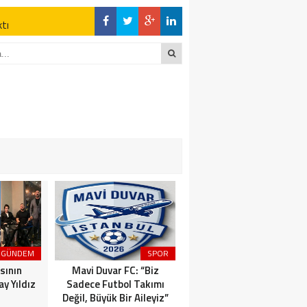
ktı
en Açıklamalar
DİĞER YANDA
z Kaderine Terk
ktı
en Açıklamalar
GÜNDEM
SPOR
MAGAZİN
sının
Mavi Duvar FC: “Biz
Dünyaca Ünlü İtalyan
y Yıldız
Sadece Futbol Takımı
Fenomen Gianluca Vacchi
Değil, Büyük Bir Aileyiz”
Türkiye Aşkına Geliyor!