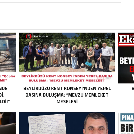
NDE
BEYLİKDÜZÜ KENT KONSEYİ’NDEN YEREL
B
I,
BASINA BULUŞMA: “MEVZU MEMLEKET
LDI!”
MESELESİ