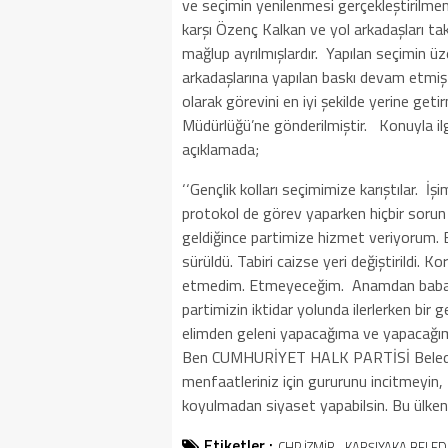
ve seçimin yenilenmesi gerçekleştirilmem
karşı Özenç Kalkan ve yol arkadaşları ta
mağlup ayrılmışlardır. Yapılan seçimin 
arkadaşlarına yapılan baskı devam etmişt
olarak görevini en iyi şekilde yerine g
Müdürlüğü’ne gönderilmiştir. Konuyla ilg
açıklamada;
‘‘Gençlik kolları seçimimize karıştılar. İ
protokol de görev yaparken hiçbir sorun 
geldiğince partimize hizmet veriyorum. B
sürüldü. Tabiri caizse yeri değiştirildi. 
etmedim. Etmeyeceğim. Anamdan baba
partimizin iktidar yolunda ilerlerken bi
elimden geleni yapacağıma ve yapacağım
Ben CUMHURİYET HALK PARTİSİ Belediyesi
menfaatleriniz için gururunu incitmeyin,
koyulmadan siyaset yapabilsin. Bu ülkenin
Etiketler :
CHP İZMİR
KARŞIYAKA BELED