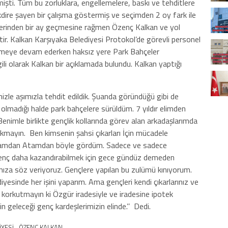
işti. Tüm bu zorluklara, engellemelere, baskı ve tehditlere
kdire şayen bir çalışma göstermiş ve seçimden 2 oy fark ile
üzerinden bir ay geçmesine rağmen Özenç Kalkan ve yol
ir. Kalkan Karşıyaka Belediyesi Protokol’de görevli personel
etirmeye devam ederken haksız yere Park Bahçeler
ili olarak Kalkan bir açıklamada bulundu. Kalkan yaptığı
şimizle aşımızla tehdit edildik. Şuanda göründüğü gibi de
olmadığı halde park bahçelere sürüldüm. 7 yıldır elimden
enimle birlikte gençlik kollarında görev alan arkadaşlarımda
Korkmayın. Ben kimsenin şahsi çıkarları İçin mücadele
mdan Atamdan böyle gördüm. Sadece ve sadece
r genç daha kazandırabilmek için gece gündüz demeden
ıza söz veriyoruz. Gençlere yapılan bu zulümü kınıyorum.
nde her işini yaparım. Ama gençleri kendi çıkarlarınız ve
 korkutmayın ki Özgür iradesiyle ve iradesine ipotek
 geleceği genç kardeşlerimizin elinde.’’ Dedi.
İYESİ
ÖZENÇ KALKAN