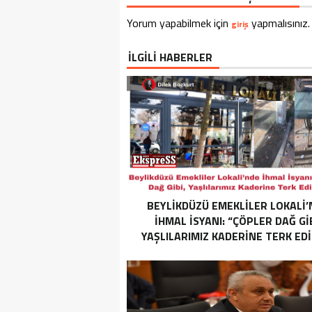
Yorum yapabilmek için
yapmalısınız.
giriş
İLGİLİ HABERLER
BEYLIKDÜZÜ EMEKLILER LOKALI’
İHMAL İSYANI: “ÇÖPLER DAĞ GIB
YAŞLILARIMIZ KADERINE TERK EDI