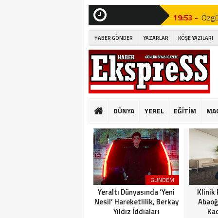
19:53 -
Özgür
SON
DAKİKA
19:51 -
Fatih
HABER GÖNDER
YAZARLAR
KÖŞE YAZILARI
19:49 -
CHP’d
09:33 -
PINA
GÜVENLİ KONUT
10:14 -
Beyli
DÜNYA
YEREL
EĞİTİM
MA
Edildi!”
19:53 -
Özgür
19:51 -
Fatih
19:49 -
CHP’d
GÜNDEM
Yeraltı Dünyasında ‘Yeni
Klinik
Nesil’ Hareketlilik, Berkay
Abaoğ
Yıldız İddiaları
Kad