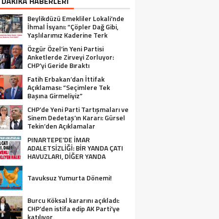
 DAKİKA HABERLERİ
Beylikdüzü Emekliler Lokali’nde
İhmal İsyanı: “Çöpler Dağ Gibi,
Yaşlılarımız Kaderine Terk
Edildi!”
Özgür Özel’in Yeni Partisi
Anketlerde Zirveyi Zorluyor:
CHP’yi Geride Bıraktı
Fatih Erbakan’dan İttifak
Açıklaması: “Seçimlere Tek
Başına Girmeliyiz”
CHP’de Yeni Parti Tartışmaları ve
Sinem Dedetaş’ın Kararı: Gürsel
Tekin’den Açıklamalar
PINARTEPE’DE İMAR
ADALETSİZLİĞİ: BİR YANDA ÇATI
HAVUZLARI, DİĞER YANDA
GÜVENLİ KONUT BEKLEYEN HALK!
Tavuksuz Yumurta Dönemi!
Burcu Köksal kararını açıkladı:
CHP’den istifa edip AK Parti’ye
katılıyor