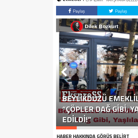
Paylaş
Paylaş
BEYLIKDÜZÜ EMEKLIL
“ÇÖPLER DAĞ GIBI, 
EDILDI!”
HABER HAKKINDA GÖRÜŞ BELİRT