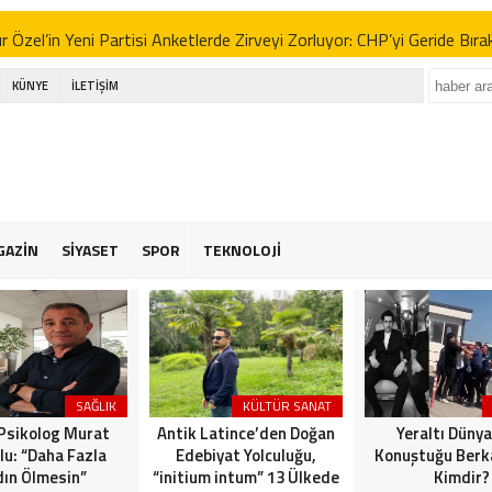
 Özel’in Yeni Partisi Anketlerde Zirveyi Zorluyor: CHP’yi Geride Bıra
 Erbakan’dan İttifak Açıklaması: “Seçimlere Tek Başına Girmeliyiz”
KÜNYE
İLETİŞİM
e Yeni Parti Tartışmaları ve Sinem Dedetaş’ın Kararı: Gürsel Tekin’d
RTEPE’DE İMAR ADALETSİZLİĞİ: BİR YANDA ÇATI HAVUZLARI, 
 BEKLEYEN HALK!
kdüzü Emekliler Lokali’nde İhmal İsyanı: “Çöpler Dağ Gibi, Yaşlılarımı
GAZİN
SİYASET
SPOR
TEKNOLOJİ
 Özel’in Yeni Partisi Anketlerde Zirveyi Zorluyor: CHP’yi Geride Bıra
 Erbakan’dan İttifak Açıklaması: “Seçimlere Tek Başına Girmeliyiz”
e Yeni Parti Tartışmaları ve Sinem Dedetaş’ın Kararı: Gürsel Tekin’d
SAĞLIK
KÜLTÜR SANAT
 Psikolog Murat
Antik Latince’den Doğan
Yeraltı Dünya
lu: “Daha Fazla
Edebiyat Yolculuğu,
Konuştuğu Berka
ın Ölmesin”
“initium intum” 13 Ülkede
Kimdir?