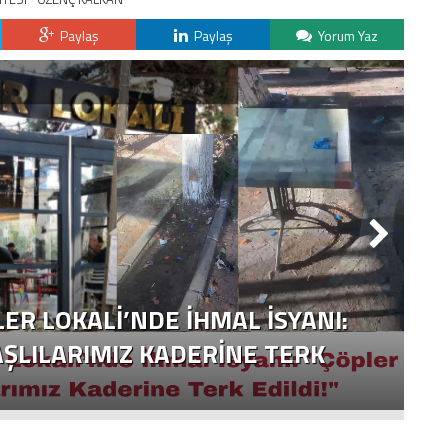
Paylaş
Paylaş
Yorum Yaz
ER LOKALI’NDE İHMAL İSYANI:
YAŞLILARIMIZ KADERINE TERK
İ