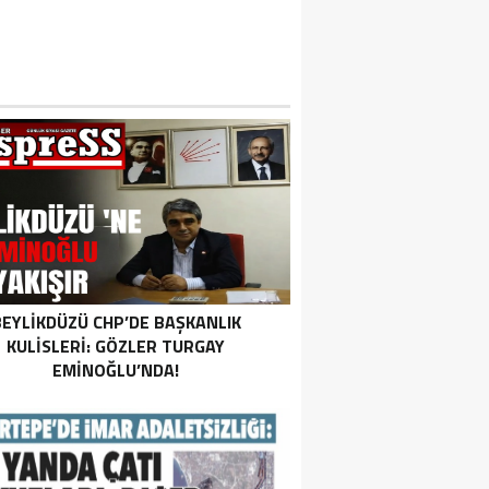
EYLIKDÜZÜ CHP’DE BAŞKANLIK
KULISLERI: GÖZLER TURGAY
EMINOĞLU’NDA!