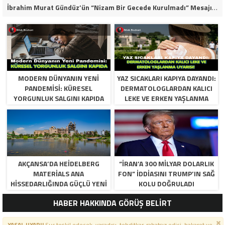
İbrahim Murat Gündüz’ün “Nizam Bir Gecede Kurulmadı” Mesajı Neden Viral Oldu?
MODERN DÜNYANIN YENI
YAZ SICAKLARI KAPIYA DAYANDI:
PANDEMISI: KÜRESEL
DERMATOLOGLARDAN KALICI
YORGUNLUK SALGINI KAPIDA
LEKE VE ERKEN YAŞLANMA
UYARISI!
AKÇANSA’DA HEIDELBERG
“İRAN’A 300 MILYAR DOLARLIK
MATERIALS ANA
FON” IDDIASINI TRUMP’IN SAĞ
HISSEDARLIĞINDA GÜÇLÜ YENI
KOLU DOĞRULADI
DÖNEM BAŞLIYOR
HABER HAKKINDA GÖRÜŞ BELİRT
YASAL UYARI!
Suç teşkil edecek, yasadışı, tehditkar, rahatsız edici, hakaret ve