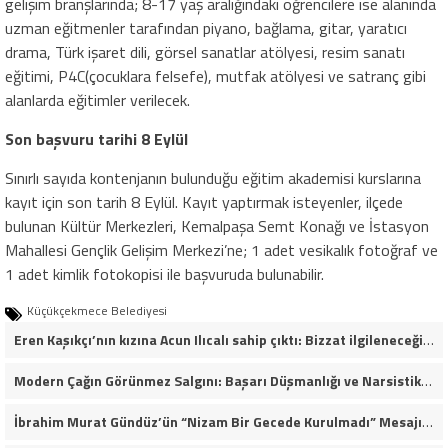
gelişim branşlarında; 8-17 yaş aralığındaki öğrencilere ise alanında
uzman eğitmenler tarafından piyano, bağlama, gitar, yaratıcı
drama, Türk işaret dili, görsel sanatlar atölyesi, resim sanatı
eğitimi, P4C(çocuklara felsefe), mutfak atölyesi ve satranç gibi
alanlarda eğitimler verilecek.
Son başvuru tarihi 8 Eylül
Sınırlı sayıda kontenjanın bulunduğu eğitim akademisi kurslarına
kayıt için son tarih 8 Eylül. Kayıt yaptırmak isteyenler, ilçede
bulunan Kültür Merkezleri, Kemalpaşa Semt Konağı ve İstasyon
Mahallesi Gençlik Gelişim Merkezi’ne; 1 adet vesikalık fotoğraf ve
1 adet kimlik fotokopisi ile başvuruda bulunabilir.
Küçükçekmece Belediyesi
Eren Kaşıkçı’nın kızına Acun Ilıcalı sahip çıktı: Bizzat ilgileneceğim
Modern Çağın Görünmez Salgını: Başarı Düşmanlığı ve Narsistik Yükseliş
İbrahim Murat Gündüz’ün “Nizam Bir Gecede Kurulmadı” Mesajı Sosyal Medyada Geniş Yankı Uyandırdı