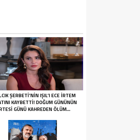
LCIK ŞERBETI’NIN IŞIL’I ECE İRTEM
ATINI KAYBETTI! DOĞUM GÜNÜNÜN
RTESI GÜNÜ KAHREDEN ÖLÜM…