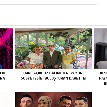
MEN
EMRE AÇIKGÖZ GALIMIDI NEW YORK
KIZI
INA
SOSYETESINI BULUŞTURAN DAVETTE!
HAY
E