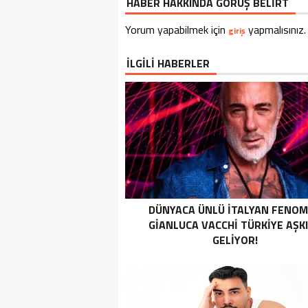
HABER HAKKINDA GÖRÜŞ BELİRT
Yorum yapabilmek için
yapmalısınız.
giriş
İLGİLİ HABERLER
DÜNYACA ÜNLÜ İTALYAN FENO
GIANLUCA VACCHI TÜRKIYE AŞK
GELIYOR!