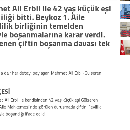
 Ali Erbil ile 42 yaş küçük eşi
liği bitti. Beykoz 1. Aile
ilik birliğinin temelden
yle boşanmalarına karar verdi.
lenen çiftin boşanma davası tek
ına dair her detayı paylaşan Mehmet Ali Erbil-Gülseren
ESİ
 Ali Erbil ile kendisinden 42 yaş küçük eşi Gülseren
. Aile Mahkemesi’nde görülen duruşmada çiftin, “evlilik
le boşandığı ifade edildi.