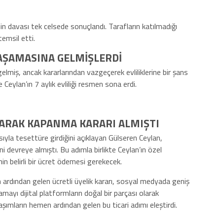
nin davası tek celsede sonuçlandı. Tarafların katılmadığı
temsil etti.
AŞAMASINA GELMİŞLERDİ
miş, ancak kararlarından vazgeçerek evliliklerine bir şans
e Ceylan’ın 7 aylık evliliği resmen sona erdi.
ARAK KAPANMA KARARI ALMIŞTI
yla tesettüre girdiğini açıklayan Gülseren Ceylan,
 devreye almıştı. Bu adımla birlikte Ceylan’ın özel
in belirli bir ücret ödemesi gerekecek.
 ardından gelen ücretli üyelik kararı, sosyal medyada geniş
lamayı dijital platformların doğal bir parçası olarak
aşımların hemen ardından gelen bu ticari adımı eleştirdi.