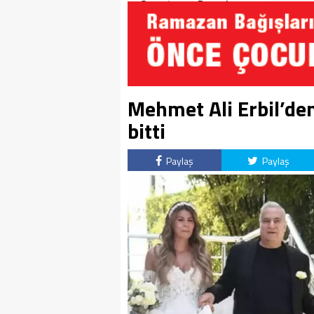
Soruşturma Dosyalarına
Yansıdı!
Mehmet Ali Erbil’den 
bitti
Paylaş
Paylaş