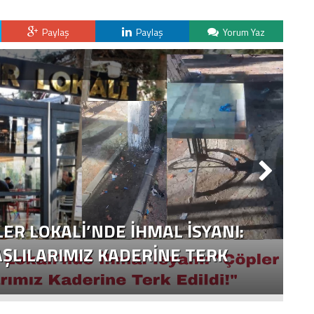
Paylaş
Paylaş
Yorum Yaz
ER LOKALI’NDE İHMAL İSYANI:
YAŞLILARIMIZ KADERINE TERK
İ