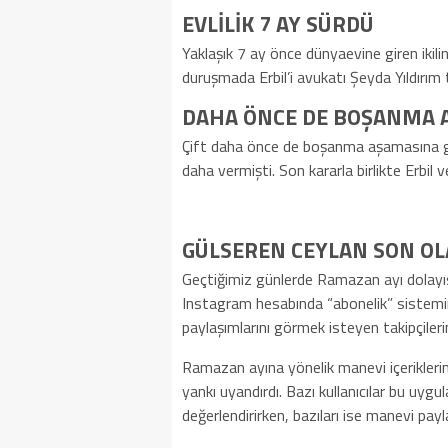
EVLİLİK 7 AY SÜRDÜ
Yaklaşık 7 ay önce dünyaevine giren ikili
duruşmada Erbil’i avukatı Şeyda Yıldırım 
DAHA ÖNCE DE BOŞANMA 
Çift daha önce de boşanma aşamasına gel
daha vermişti. Son kararla birlikte Erbil v
GÜLSEREN CEYLAN SON OL
Geçtiğimiz günlerde Ramazan ayı dolayısı
Instagram hesabında “abonelik” sistemini
paylaşımlarını görmek isteyen takipçilerin
Ramazan ayına yönelik manevi içeriklerin
yankı uyandırdı. Bazı kullanıcılar bu uygu
değerlendirirken, bazıları ise manevi payl