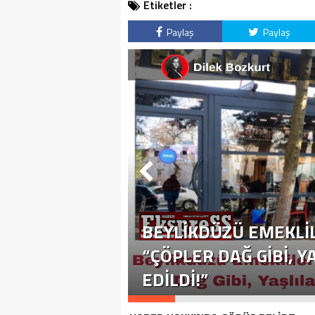
Etiketler :
Paylaş
Paylaş
BEYLIKDÜZÜ EMEKLIL
“ÇÖPLER DAĞ GIBI, 
EDILDI!”