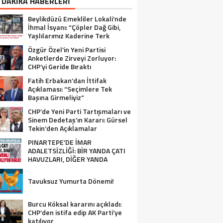
 DAKİKA HABERLERİ
Beylikdüzü Emekliler Lokali’nde
İhmal İsyanı: “Çöpler Dağ Gibi,
Yaşlılarımız Kaderine Terk
Edildi!”
Özgür Özel’in Yeni Partisi
Anketlerde Zirveyi Zorluyor:
CHP’yi Geride Bıraktı
Fatih Erbakan’dan İttifak
Açıklaması: “Seçimlere Tek
Başına Girmeliyiz”
CHP’de Yeni Parti Tartışmaları ve
Sinem Dedetaş’ın Kararı: Gürsel
Tekin’den Açıklamalar
PINARTEPE’DE İMAR
ADALETSİZLİĞİ: BİR YANDA ÇATI
HAVUZLARI, DİĞER YANDA
GÜVENLİ KONUT BEKLEYEN HALK!
Tavuksuz Yumurta Dönemi!
Burcu Köksal kararını açıkladı:
CHP’den istifa edip AK Parti’ye
katılıyor