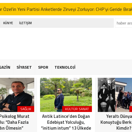
 Özel’in Yeni Partisi Anketlerde Zirveyi Zorluyor: CHP’yi Geride Bıra
 Erbakan’dan İttifak Açıklaması: “Seçimlere Tek Başına Girmeliyiz”
KÜNYE
İLETİŞİM
e Yeni Parti Tartışmaları ve Sinem Dedetaş’ın Kararı: Gürsel Tekin’d
RTEPE’DE İMAR ADALETSİZLİĞİ: BİR YANDA ÇATI HAVUZLARI, 
 BEKLEYEN HALK!
kdüzü Emekliler Lokali’nde İhmal İsyanı: “Çöpler Dağ Gibi, Yaşlılarımı
GAZİN
SİYASET
SPOR
TEKNOLOJİ
 Özel’in Yeni Partisi Anketlerde Zirveyi Zorluyor: CHP’yi Geride Bıra
 Erbakan’dan İttifak Açıklaması: “Seçimlere Tek Başına Girmeliyiz”
e Yeni Parti Tartışmaları ve Sinem Dedetaş’ın Kararı: Gürsel Tekin’d
SAĞLIK
KÜLTÜR SANAT
 Psikolog Murat
Antik Latince’den Doğan
Yeraltı Dünya
lu: “Daha Fazla
Edebiyat Yolculuğu,
Konuştuğu Berka
ın Ölmesin”
“initium intum” 13 Ülkede
Kimdir?