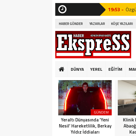
19:53 -
Özgür
SON
DAKİKA
19:51 -
Fatih
HABER GÖNDER
YAZARLAR
KÖŞE YAZILARI
19:49 -
CHP’d
09:33 -
PINA
GÜVENLİ KONUT
10:14 -
Beyli
DÜNYA
YEREL
EĞİTİM
MA
Edildi!”
19:53 -
Özgür
19:51 -
Fatih
19:49 -
CHP’d
GÜNDEM
Yeraltı Dünyasında ‘Yeni
Klinik
Nesil’ Hareketlilik, Berkay
Abaoğ
Yıldız İddiaları
Kad