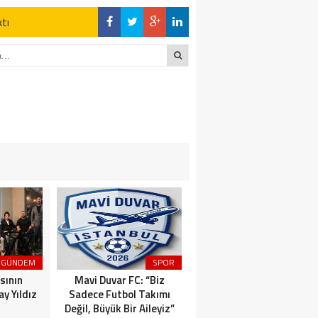
ktı
en Açıklamalar
DİĞER YANDA
z Kaderine Terk
ktı
en Açıklamalar
GÜNDEM
SPOR
MAGAZİN
sının
Mavi Duvar FC: “Biz
Dünyaca Ünlü İtalyan
y Yıldız
Sadece Futbol Takımı
Fenomen Gianluca Vacchi
Değil, Büyük Bir Aileyiz”
Türkiye Aşkına Geliyor!