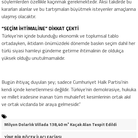
söylemlerden özellikle kaçınmak gerekmektedir. Aksi takdirde bu
kararları alanlar ve bu tartışmaları büyütmek isteyenler amaçlarına
ulaşmış olacaktır.
“SEÇİM İHTİMALİNE” DİKKAT ÇEKTİ
Türkiye’nin içinde bulunduğu ekonomik ve toplumsal tablo
ortadayken, iktidarın önümüzdeki dönemde baskın seçim dahil her
türlü siyasi hamleyi gündeme getirme ihtimalinin de oldukça
yüksek olduğu unutulmamalıdır.
Bugün ihtiyaç duyulan şey; sadece Cumhuriyet Halk Partisi’nin
kendi içinde kenetlenmesi değildir. Türkiye’nin demokrasiye, hukuka
ve millet iradesine inanan tüm muhalefet kesimlerinin ortak akıl
ve ortak vicdanda bir araya gelmesidir.”
Milyon Dolarlık Villada 138,40 m² Kaçak Alan Tespit Edildi
YİNE BİR BÖCEK İLACI FACİASI