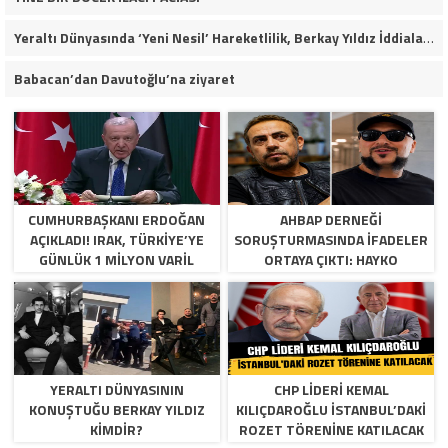
Yeraltı Dünyasında ‘Yeni Nesil’ Hareketlilik, Berkay Yıldız İddiaları Soruşturma Dosyalarına Yansıdı!
Babacan’dan Davutoğlu’na ziyaret
CUMHURBAŞKANI ERDOĞAN
AHBAP DERNEĞI
AÇIKLADI! IRAK, TÜRKIYE’YE
SORUŞTURMASINDA İFADELER
GÜNLÜK 1 MILYON VARIL
ORTAYA ÇIKTI: HAYKO
PETROL VERECEK
CEPKIN’DEN DIKKAT ÇEKEN
AÇIKLAMALAR
YERALTI DÜNYASININ
CHP LIDERI KEMAL
KONUŞTUĞU BERKAY YILDIZ
KILIÇDAROĞLU İSTANBUL’DAKI
KIMDIR?
ROZET TÖRENINE KATILACAK