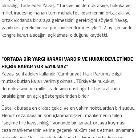
olmadığı ifade eden Yavaş, “Türkiye’nin demokrasiye, hukuka ve
millet iradesine inanan tüm muhalefet kesimlerinin ortak akıl ve
ortak vicdanda bir araya gelmesidir” gerektiğini söyledi. Yavaş,
yapılması gerekenin ise partinin kendi iradesiyle 1-2 ay içerisinde
kongre kararı alacağını açıklaması olduğunu kaydetti.
“ORTADA BİR YARGI KARARI VARDIR VE HUKUK DEVLETİNDE
HİÇBİR KARAR YOK SAYILMAZ”
Yavaş, şu ifadeleri kullandı: “Cumhuriyet Halk Partimizle ilgili
mutlak butlan kararı verilmiş olması; Türkiye’de hukukun,
demokrasinin ve millet iradesinin nasıl ağır bir baskı altında
bırakıldığının en açık göstergelerinden biridir.
Üstelik burada en dikkat çekici ve en vahim noktalardan biri şudur…
Henüz ceza davaları sonuçlanmamışken, mahkemenin fiilen
“seçime hile karıştırıldığı” yönünde bir kanaat ortaya koyması;
ceza mahkemesinin yerine geçerek hüküm tesis etmesi anlamına
gelmektedir. Oysa hukuk devletinde hiç kimse, hiçbir kurum;