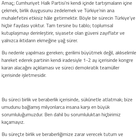
Amaç; Cumhuriyet Halk Partisi’ni kendi içinde tartışmaların içine
çekmek, birlik duygusunu zedelemek ve Türkiye’nin ana
muhalefetini etkisiz hâle getirmektir. Böyle bir sürecin Türkiye’ye
hiçbir faydası yoktur. Tam tersine bu tablo; toplumsal
kutuplaşmayı derinleştirir, siyasete olan güveni zayıflatır ve
yalnızca iktidarın ekmeğine yağ sürer.
Bu nedenle yapılması gereken; gerilimi büyütmek değil, aklıselimle
hareket ederek partinin kendi iradesiyle 1-2 ay içerisinde kongre
kararı alacağını açıklaması ve süreci demokratik teamüller
içerisinde işletmesidir.
Bu süreci birlik ve beraberlik içerisinde, sükûnetle atlatmak; bize
umudunu bağlamış milyonlarca insana karşı en büyük
sorumluluğumuzdur. Ben dahil bu sorumluluktan hiçbirimiz
kaçamayız.
Bu süreçte birlik ve beraberliğimize zarar verecek tutum ve