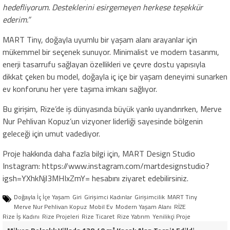
hedefliyorum. Desteklerini esirgemeyen herkese teşekkür
ederim.”
MART Tiny, doğayla uyumlu bir yaşam alanı arayanlar için
mükemmel bir seçenek sunuyor. Minimalist ve modern tasarımı,
enerji tasarrufu sağlayan özellikleri ve çevre dostu yapısıyla
dikkat çeken bu model, doğayla iç içe bir yaşam deneyimi sunarken
ev konforunu her yere taşıma imkanı sağlıyor.
Bu girişim, Rize’de iş dünyasında büyük yankı uyandırırken, Merve
Nur Pehlivan Kopuz’un vizyoner liderliği sayesinde bölgenin
geleceği için umut vadediyor.
Proje hakkında daha fazla bilgi için, MART Design Studio
Instagram: https://www.instagram.com/martdesignstudio?
igsh=YXhkNjl3MHIxZmY= hesabını ziyaret edebilirsiniz.
Doğayla İç İçe Yaşam
Giri
Girişimci Kadınlar
Girişimcilik
MART Tiny
Merve Nur Pehlivan Kopuz
Mobil Ev
Modern Yaşam Alanı
RİZE
Rize İş Kadını
Rize Projeleri
Rize Ticaret
Rize Yatırım
Yenilikçi Proje