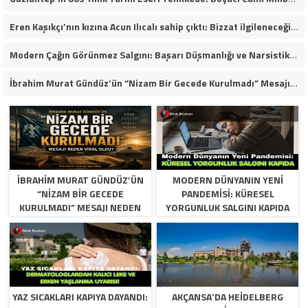
Eren Kaşıkçı’nın kızına Acun Ilıcalı sahip çıktı: Bizzat ilgileneceğim
Modern Çağın Görünmez Salgını: Başarı Düşmanlığı ve Narsistik Yükseliş
İbrahim Murat Gündüz’ün “Nizam Bir Gecede Kurulmadı” Mesajı Sosyal Medyada Geniş Yankı Uyandırdı
İBRAHIM MURAT GÜNDÜZ’ÜN
MODERN DÜNYANIN YENI
“NIZAM BIR GECEDE
PANDEMISI: KÜRESEL
KURULMADI” MESAJI NEDEN
YORGUNLUK SALGINI KAPIDA
VIRAL OLDU?
YAZ SICAKLARI KAPIYA DAYANDI:
AKÇANSA’DA HEIDELBERG