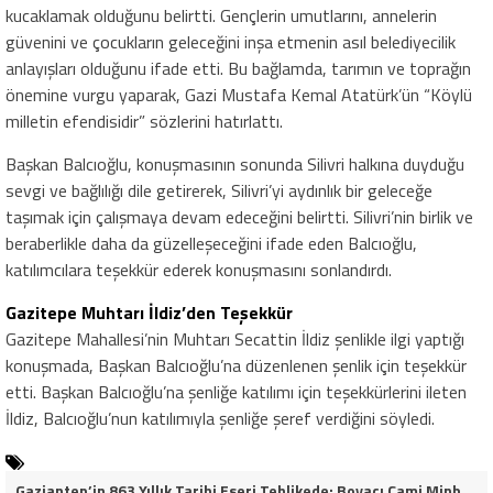
kucaklamak olduğunu belirtti. Gençlerin umutlarını, annelerin
güvenini ve çocukların geleceğini inşa etmenin asıl belediyecilik
anlayışları olduğunu ifade etti. Bu bağlamda, tarımın ve toprağın
önemine vurgu yaparak, Gazi Mustafa Kemal Atatürk’ün “Köylü
milletin efendisidir” sözlerini hatırlattı.
Başkan Balcıoğlu, konuşmasının sonunda Silivri halkına duyduğu
sevgi ve bağlılığı dile getirerek, Silivri’yi aydınlık bir geleceğe
taşımak için çalışmaya devam edeceğini belirtti. Silivri’nin birlik ve
beraberlikle daha da güzelleşeceğini ifade eden Balcıoğlu,
katılımcılara teşekkür ederek konuşmasını sonlandırdı.
Gazitepe Muhtarı İldiz’den Teşekkür
Gazitepe Mahallesi’nin Muhtarı
Secattin İldiz şenlikle ilgi yaptığı
konuşmada, Başkan Balcıoğlu’na düzenlenen şenlik için teşekkür
etti. Başkan Balcıoğlu’na şenliğe katılımı için teşekkürlerini ileten
İldiz, Balcıoğlu’nun katılımıyla şenliğe şeref verdiğini söyledi.
Gaziantep’in 863 Yıllık Tarihi Eseri Tehlikede: Boyacı Cami Minberi İçin “Restorasyon Durdurulsun” Çağrısı!