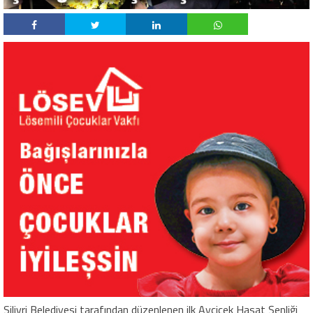
Silivri Belediyesi tarafından düzenlenen ilk Ayçiçek Hasat Şenliği