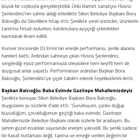
büyük bir coşkuyla gerçekleştirildi. Ünlü klarnet sanatçısı Hüsnü
Şenlendirici’nin sahne aldığı etkinlikte Silivri Belediye Başkanı Bora
Balcıoğlu da Silivrililere hitap etti. Şenlikte yerel üreticiler, ürünlerini
tanıtma fırsatı bulurken, katılımcılara ayçiçeği çekirdekleri
kavrularak ikram edildi.
Konser öncesinde DJ Emre’nin enerjik performansı, şenlik alanına
hareket kattı. Ardından sahneye çıkan Hüsnü Şenlendirici,
sergilediği eşsiz performansıyla izleyicilere hem keyifli hem de
duygusal anlar yaşattı. Performansın ardından Başkan Bora
Balcıoğlu, Şenlendirici’ye çiçek takdim ederek teşekkürlerini iletti.
Başkan Balcıoğlu: Baba Evimde Gazitepe Mahallemizdeyiz
Şenlikte konuşan Silivri Belediye Başkanı Bora Balcıoğlu,
duygularını şu sözlerle ifade etti: “Gururluyum, çünkü doğup
büyüdüğüm, çocukluğumun geçtiği baba evimde, Gazitepe
Mahallemizde Belediye Başkanı olarak sizlerle bir aradayım. Bu
şehrin güzel insanları sayesinde enerjim yükseldi. Bu şenlik sadece
bir hasat kutlaması değil, tarıma ve emeğe verilen değerin bir