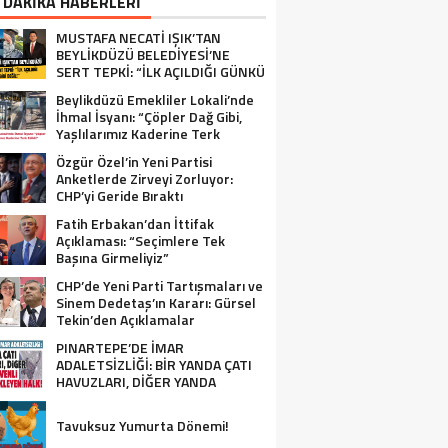
 DAKİKA HABERLERİ
MUSTAFA NECATİ IŞIK’TAN
BEYLİKDÜZÜ BELEDİYESİ’NE
SERT TEPKİ: “İLK AÇILDIĞI GÜNKÜ
GİBİ DEĞİL!”
Beylikdüzü Emekliler Lokali’nde
İhmal İsyanı: “Çöpler Dağ Gibi,
Yaşlılarımız Kaderine Terk
Edildi!”
Özgür Özel’in Yeni Partisi
Anketlerde Zirveyi Zorluyor:
CHP’yi Geride Bıraktı
Fatih Erbakan’dan İttifak
Açıklaması: “Seçimlere Tek
Başına Girmeliyiz”
CHP’de Yeni Parti Tartışmaları ve
Sinem Dedetaş’ın Kararı: Gürsel
Tekin’den Açıklamalar
PINARTEPE’DE İMAR
ADALETSİZLİĞİ: BİR YANDA ÇATI
HAVUZLARI, DİĞER YANDA
GÜVENLİ KONUT BEKLEYEN HALK!
Tavuksuz Yumurta Dönemi!