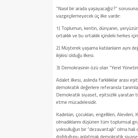
“Nasıl bir arada yaşayacağız?” sorusuna 
vazgeçilemeyecek üç ilke vardır:
1) Toplumun, kentin, dünyanın, yeryüzünü
ortaklık ve bu ortaklık içindeki herkes içi
2) Müşterek yaşama katılanların aynı değil, 
ilişkisi olduğu ilkesi.
3) Demokrasinin özü olan “Yerel Yönetim
Adalet ilkesi, aslında farklılıklar arası eş
demokratik değerlere referansla tanımlanm
Demokratik siyaset, eşitsizlik yaratan tüm
etme mücadelesidir.
Kadınları, çocukları, engellileri, Alevileri,
olmadıklarını düşünen tüm toplumsal grup
yoksulluğun bir “dezavantajlı” olma hali 
doğduğunu anlatmak demokratik siyaseti