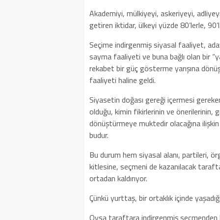
Akademiyi, mülkiyeyi, askeriyeyi, adliye
getiren iktidar, ülkeyi yüzde 80’lerle, 9
Seçime indirgenmiş siyasal faaliyet, ada
sayma faaliyeti ve buna bağlı olan bir “
rekabet bir güç gösterme yarışına dönüştü
faaliyeti haline geldi.
Siyasetin doğası gereği içermesi gereken
olduğu, kimin fikirlerinin ve önerilerinin,
dönüştürmeye muktedir olacağına ilişkin b
budur.
Bu durum hem siyasal alanı, partileri, 
kitlesine, seçmeni de kazanılacak taraftar
ortadan kaldırıyor.
Çünkü yurttaş, bir ortaklık içinde yaşadığı
Oysa taraftara indirgenmiş seçmenden be