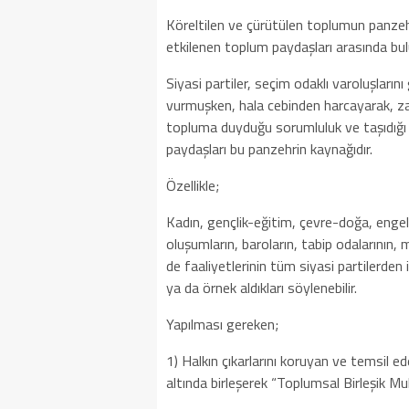
Köreltilen ve çürütülen toplumun panze
etkilenen toplum paydaşları arasında bu
Siyasi partiler, seçim odaklı varoluşları
vurmuşken, hala cebinden harcayarak, za
topluma duyduğu sorumluluk ve taşıdığ
paydaşları bu panzehrin kaynağıdır.
Özellikle;
Kadın, gençlik-eğitim, çevre-doğa, engelli
oluşumların, baroların, tabip odalarının, m
de faaliyetlerinin tüm siyasi partilerden il
ya da örnek aldıkları söylenebilir.
Yapılması gereken;
1) Halkın çıkarlarını koruyan ve temsil ed
altında birleşerek “Toplumsal Birleşik 