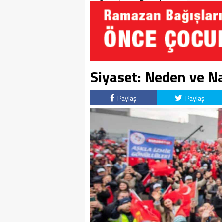
Soruşturma Dosyalarına
Yansıdı!
Siyaset: Neden ve Na
Paylaş
Paylaş