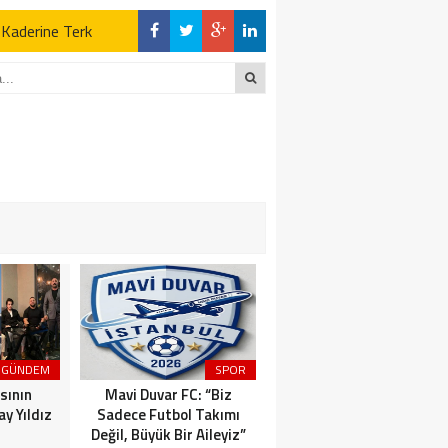
z Kaderine Terk
ktı
en Açıklamalar
“İLK AÇILDIĞI
z Kaderine Terk
ktı
GÜNDEM
SPOR
MAGAZİN
sının
Mavi Duvar FC: “Biz
Dünyaca Ünlü İtalyan
y Yıldız
Sadece Futbol Takımı
Fenomen Gianluca Vacchi
Değil, Büyük Bir Aileyiz”
Türkiye Aşkına Geliyor!