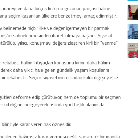
yi, idareyi ve daha birçok kurumu gücünün parçası haline
0’larla seçim kazanılan ülkelere benzetmeyi amaç edinmiştir.
y belirlemede hiçbir ilke ve değer içermeyen bir parmak
yarış”ın sahnelenmesinden ibaret olmaya başladı. Siyasal
rülüp, yıkıcı, konuşmayı değersizleştiren kirli bir “yenme”
 rekabet, halkın ihtiyaçları konusuna kimin daha hâkim
 giderek daha yıkıcı hale gelen gündelik yaşam koşullarını
ir rekabettir. Seçim siyasetinin ortadan kaldırdığı şey işte
örgütleri deforme edip çürütüyor, hem de toplumu bir seçmen
 niteliğine indirgeyerek aslında yurttaşlık alanını da
 bilinciyle karar veren hak öznesidir.
klenen bağımsız karar vermesi değil, sarsılmaz bir inançla