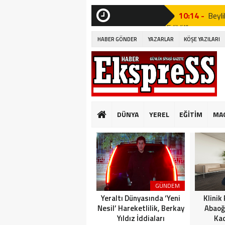
10:14 -
Beyli
Edildi!”
SON
DAKİKA
HABER GÖNDER
YAZARLAR
KÖŞE YAZILARI
19:53 -
Özgür
19:51 -
Fatih
19:49 -
CHP’d
20:16 -
MUST
DÜNYA
YEREL
EĞİTİM
MA
GÜNKÜ GİBİ DEĞİ
10:14 -
Beyli
Edildi!”
19:53 -
Özgür
GÜNDEM
19:51 -
Fatih
Yeraltı Dünyasında ‘Yeni
Klinik
Nesil’ Hareketlilik, Berkay
Abaoğ
Yıldız İddiaları
Kad