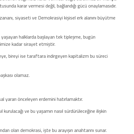
ltusunda karar vermesi değil, bağlandığı gücü onaylamasıdır.
azananı, siyaseti ve Demokrasiyi kişisel erk alanını büyütme
’de yaşayan halklarda başlayan tek tipleşme, bugün
imize kadar sirayet etmiştir.
ye, bireyi ise taraftara indirgeyen kapitalizm bu süreci
başkası olamaz.
 yararı önceleyen erdemini hatırlamaktır.
 kurulacağı ve bu yaşamın nasıl sürdürüleceğine ilişkin
ından olan demokrasi, işte bu arayışın anahtarını sunar.