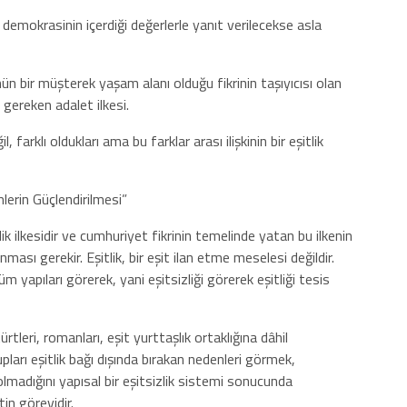
demokrasinin içerdiği değerlerle yanıt verilecekse asla
n bir müşterek yaşam alanı olduğu fikrinin taşıyıcısı olan
n gereken adalet ilkesi.
farklı oldukları ama bu farklar arası ilişkinin bir eşitlik
lerin Güçlendirilmesi”
itlik ilkesidir ve cumhuriyet fikrinin temelinde yatan bu ilkenin
ası gerekir. Eşitlik, bir eşit ilan etme meselesi değildir.
 yapıları görerek, yani eşitsizliği görerek eşitliği tesis
 Kürtleri, romanları, eşit yurttaşlık ortaklığına dâhil
ları eşitlik bağı dışında bırakan nedenleri görmek,
olmadığını yapısal bir eşitsizlik sistemi sonucunda
n görevidir.