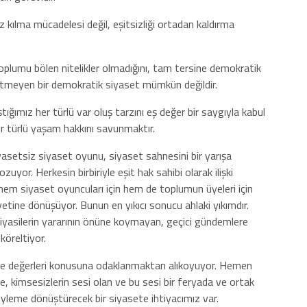
 kılma mücadelesi değil, eşitsizliği ortadan kaldırma
toplumu bölen nitelikler olmadığını, tam tersine demokratik
 etmeyen bir demokratik siyaset mümkün değildir.
tığımız her türlü var oluş tarzını eş değer bir saygıyla kabul
her türlü yaşam hakkını savunmaktır.
iyasetsiz siyaset oyunu, siyaset sahnesini bir yarışa
ozuyor. Herkesin birbiriyle eşit hak sahibi olarak ilişki
hem siyaset oyuncuları için hem de toplumun üyeleri için
iyetine dönüşüyor. Bunun en yıkıcı sonucu ahlaki yıkımdır.
siyasilerin yararının önüne koymayan, geçici gündemlere
köreltiyor.
ri ve değerleri konusuna odaklanmaktan alıkoyuyor. Hemen
e, kimsesizlerin sesi olan ve bu sesi bir feryada ve ortak
l eyleme dönüştürecek bir siyasete ihtiyacımız var.