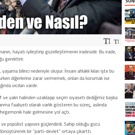
SON
ın, hayatı iyileştirip güzelleştirmenin iradesidir. Bu irade,
u gerektirir.
, yaşama bilinci nedeniyle oluşur. İnsanı ahlaklı kılan işte bu
rurken diğerlerine zarar vermemek, onları da korumak ise
ğında vicdan vardır.
f ve yalın halinden uzaklaşıp seçim siyaseti dediğimiz başka
zanma faaliyeti olarak varlık gösteren bu süreç, aslında
 hegemonik hale gelmesine yol açtı.
 ve popülist yapısını güçlendirdi. Sahip olduğu gücü
 dönüştürerek bir “parti-devlet” ortaya çıkarttı.