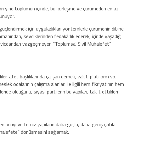
hri yine toplumun içinde, bu körleşme ve çürümeden en az
lunuyor.
nı güçlendirmek için uyguladıkları yöntemlerle çürümenin dibine
manından, sevdiklerinden fedakârlık ederek, içinde yaşadığı
ı vicdandan vazgeçmeyen “Toplumsal Sivil Muhalefet”
ler, afet başlıklarında çalışan dernek, vakıf, platform vb.
eslek odalarının çalışma alanları ile ilgili hem fikriyatının hem
eride olduğunu, siyasi partilerin bu yapıları, taklit ettikleri
en bu iyi ve temiz yapıların daha güçlü, daha geniş çatılar
Muhalefete” dönüşmesini sağlamak.