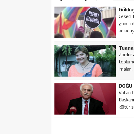
Soruşturma Dosyalarına
Yansıdı!
Cesedi 
günü in
arkadaşl
Zordur 
toplumd
imaları,
Vatan P
Başkanı
kültür sa