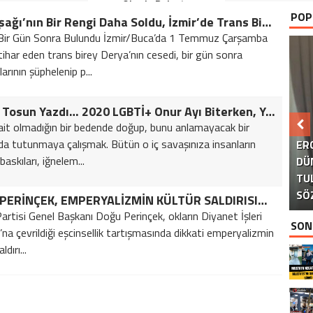
Okurla Buluştu
POP
Gökkuşağı’nın Bir Rengi Daha Soldu, İzmir’de Trans Birey İntihar Etti
Bir Gün Sonra Bulundu İzmir/Buca’da 1 Temmuz Çarşamba
tihar eden trans birey Derya’nın cesedi, bir gün sonra
arının şüphelenip p...
Tuana Tosun Yazdı… 2020 LGBTİ+ Onur Ayı Biterken, Yaşam Hakkı Elinden Alınan Trans Bireyler Anısına
ait olmadığın bir bedende doğup, bunu anlamayacak bir
B
a tutunmaya çalışmak. Bütün o iç savaşınıza insanların
ER
 baskıları, iğnelem...
DÜ
TU
KA
AK
S
SÖ
DOĞU PERİNÇEK, EMPERYALİZMİN KÜLTÜR SALDIRISINA DİKKAT ÇEKTİ
artisi Genel Başkanı Doğu Perinçek, okların Diyanet İşleri
SON
’na çevrildiği eşcinsellik tartışmasında dikkati emperyalizmin
ldırı...