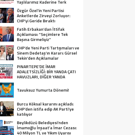
Yaşlılarımız Kaderine Terk
Edildi!”
Özgür Özel’in Yeni Partisi
Anketlerde Zirveyi Zorluyor:
CHP’yi Geride Bıraktı
Fatih Erbakan’dan İttifak
Açıklaması: “Seçimlere Tek
Başına Girmeliyiz”
CHP’de Yeni Parti Tartışmaları ve
Sinem Dedetaş’ın Kararı: Gürsel
Tekin’den Açıklamalar
PINARTEPE’DE İMAR
ADALETSİZLİĞİ: BİR YANDA ÇATI
HAVUZLARI, DİĞER YANDA
GÜVENLİ KONUT BEKLEYEN HALK!
Tavuksuz Yumurta Dönemi!
Burcu Köksal kararını açıkladı:
CHP’den istifa edip AK Parti’ye
katılıyor
Beylikdüzü Belediyesi’nden
İmamoğlu İnşaat’a İmar Cezası:
40 Milyon TL ve Yıkım Uyarısı