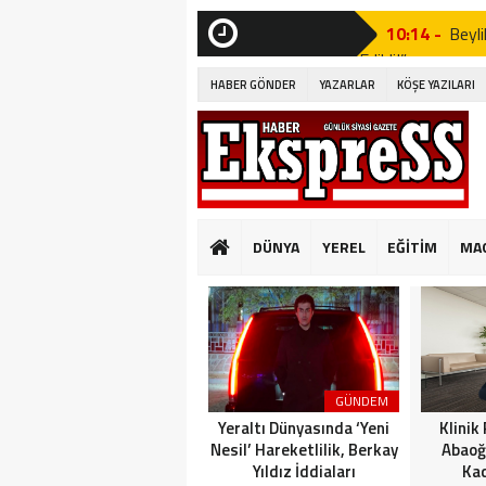
10:14 -
Beyli
Edildi!”
SON
DAKİKA
HABER GÖNDER
YAZARLAR
KÖŞE YAZILARI
19:53 -
Özgür
19:51 -
Fatih
19:49 -
CHP’d
20:16 -
MUST
DÜNYA
YEREL
EĞİTİM
MA
GÜNKÜ GİBİ DEĞİ
10:14 -
Beyli
Edildi!”
19:53 -
Özgür
GÜNDEM
19:51 -
Fatih
Yeraltı Dünyasında ‘Yeni
Klinik
Nesil’ Hareketlilik, Berkay
Abaoğ
Yıldız İddiaları
Kad