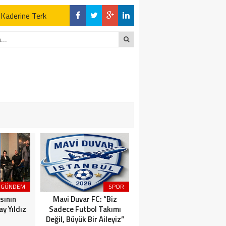
z Kaderine Terk
ktı
en Açıklamalar
“İLK AÇILDIĞI
z Kaderine Terk
ktı
GÜNDEM
SPOR
MAGAZİN
sının
Mavi Duvar FC: “Biz
Dünyaca Ünlü İtalyan
y Yıldız
Sadece Futbol Takımı
Fenomen Gianluca Vacchi
Değil, Büyük Bir Aileyiz”
Türkiye Aşkına Geliyor!