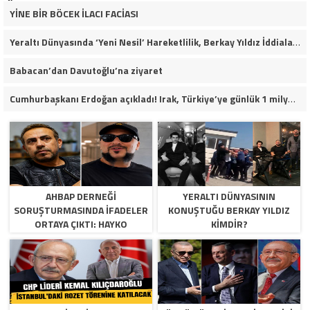
YİNE BİR BÖCEK İLACI FACİASI
Yeraltı Dünyasında ‘Yeni Nesil’ Hareketlilik, Berkay Yıldız İddiaları Soruşturma Dosyalarına Yansıdı!
Babacan’dan Davutoğlu’na ziyaret
Cumhurbaşkanı Erdoğan açıkladı! Irak, Türkiye’ye günlük 1 milyon varil petrol verecek
AHBAP DERNEĞI
YERALTI DÜNYASININ
SORUŞTURMASINDA İFADELER
KONUŞTUĞU BERKAY YILDIZ
ORTAYA ÇIKTI: HAYKO
KIMDIR?
CEPKIN’DEN DIKKAT ÇEKEN
AÇIKLAMALAR