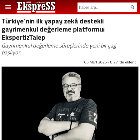
Türkiye’nin ilk yapay zekâ destekli
gayrimenkul değerleme platformu:
EkspertizTalep
Gayrimenkul değerleme süreçlerinde yeni bir çağ
başlıyor…
05 Mart 2025 - 8:27 'de eklendi.