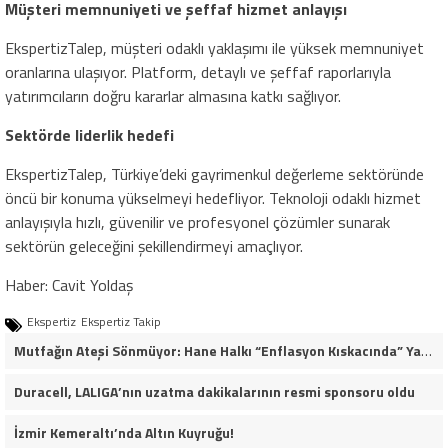
Müşteri memnuniyeti ve şeffaf hizmet anlayışı
EkspertizTalep, müşteri odaklı yaklaşımı ile yüksek memnuniyet
oranlarına ulaşıyor. Platform, detaylı ve şeffaf raporlarıyla
yatırımcıların doğru kararlar almasına katkı sağlıyor.
Sektörde liderlik hedefi
EkspertizTalep, Türkiye’deki gayrimenkul değerleme sektöründe
öncü bir konuma yükselmeyi hedefliyor. Teknoloji odaklı hizmet
anlayışıyla hızlı, güvenilir ve profesyonel çözümler sunarak
sektörün geleceğini şekillendirmeyi amaçlıyor.
Haber: Cavit Yoldaş
Ekspertiz
Ekspertiz Takip
Mutfağın Ateşi Sönmüyor: Hane Halkı “Enflasyon Kıskacında” Yaşam Mücadelesi Veriyor
Duracell, LALIGA’nın uzatma dakikalarının resmi sponsoru oldu
İzmir Kemeraltı’nda Altın Kuyruğu!