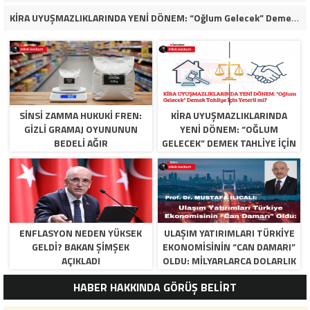
KİRA UYUŞMAZLIKLARINDA YENİ DÖNEM: “Oğlum Gelecek” Demek Tahliye İçin Yeterli mi?
SINSI ZAMMA HUKUKI FREN:
KİRA UYUŞMAZLIKLARINDA
GIZLI GRAMAJ OYUNUNUN
YENİ DÖNEM: “OĞLUM
BEDELI AĞIR
GELECEK” DEMEK TAHLIYE İÇIN
YETERLI MI?
ENFLASYON NEDEN YÜKSEK
​ULAŞIM YATIRIMLARI TÜRKIYE
GELDI? BAKAN ŞIMŞEK
EKONOMISININ “CAN DAMARI”
AÇIKLADI
OLDU: MILYARLARCA DOLARLIK
TASARRUF VE DEV KATMA
HABER HAKKINDA GÖRÜŞ BELİRT
DEĞER