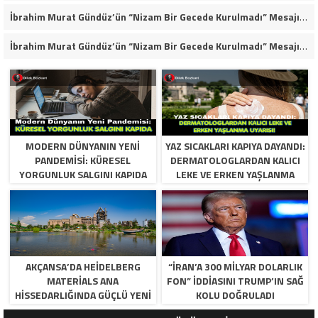
İbrahim Murat Gündüz’ün “Nizam Bir Gecede Kurulmadı” Mesajı Sosyal Medyada Geniş Yankı Uyandırdı
İbrahim Murat Gündüz’ün “Nizam Bir Gecede Kurulmadı” Mesajı Neden Viral Oldu?
MODERN DÜNYANIN YENI
YAZ SICAKLARI KAPIYA DAYANDI:
PANDEMISI: KÜRESEL
DERMATOLOGLARDAN KALICI
YORGUNLUK SALGINI KAPIDA
LEKE VE ERKEN YAŞLANMA
UYARISI!
AKÇANSA’DA HEIDELBERG
“İRAN’A 300 MILYAR DOLARLIK
MATERIALS ANA
FON” IDDIASINI TRUMP’IN SAĞ
HISSEDARLIĞINDA GÜÇLÜ YENI
KOLU DOĞRULADI
DÖNEM BAŞLIYOR