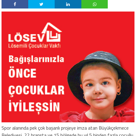
Spor alanında pek çok başarılı projeye imza atan Büyükçekmece
Belediyesi, 22 branşta ve 15 bölgede bu yıl 5 binden fazla çocuğu