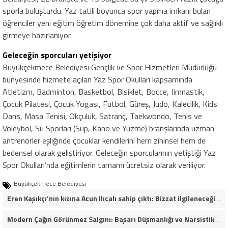
sporla buluşturdu. Yaz tatili boyunca spor yapma imkanı bulan
öğrenciler yeni eğitim öğretim dönemine çok daha aktif ve sağlıklı
girmeye hazırlanıyor.
Geleceğin sporcuları yetişiyor
Büyükçekmece Belediyesi Gençlik ve Spor Hizmetleri Müdürlüğü
bünyesinde hizmete açılan Yaz Spor Okulları kapsamında
Atletizm, Badminton, Basketbol, Bisiklet, Bocce, Jimnastik,
Çocuk Pilatesi, Çocuk Yogası, Futbol, Güreş, Judo, Kalecilik, Kids
Dans, Masa Tenisi, Okçuluk, Satranç, Taekwondo, Tenis ve
Voleybol, Su Sporları (Sup, Kano ve Yüzme) branşlarında uzman
antrenörler eşliğinde çocuklar kendilerini hem zihinsel hem de
bedensel olarak geliştiriyor. Geleceğin sporcularının yetiştiği Yaz
Spor Okulları’nda eğitimlerin tamamı ücretsiz olarak veriliyor.
Büyükçekmece Belediyesi
Eren Kaşıkçı’nın kızına Acun Ilıcalı sahip çıktı: Bizzat ilgileneceğim
Modern Çağın Görünmez Salgını: Başarı Düşmanlığı ve Narsistik Yükseliş