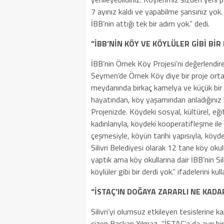
7 ayınız kaldı ve yapabilme şansınız yok
İBB’nin attığı tek bir adım yok.” dedi.
“İBB’NİN KÖY VE KÖYLÜLER GİBİ BİR
İBB’nin Örnek Köy Projesi’ni değerlendir
Seymen’de Örnek Köy diye bir proje ortay
meydanında birkaç kamelya ve küçük bir 
hayatından, köy yaşamından anladığınız
Projenizde. Köydeki sosyal, kültürel, eğ
kadınlarıyla, köydeki kooperatifleşme ile 
çeşmesiyle, köyün tarihi yapısıyla, köydeki
Silivri Belediyesi olarak 12 tane köy oku
yaptık ama köy okullarına dair İBB’nin Sil
köylüler gibi bir derdi yok.” ifadelerini kull
“İSTAÇ’IN DOĞAYA ZARARLI NE KADAR
Silivri’yi olumsuz etkileyen tesislerine k
çizen Başkan Yılmaz, “İSTAÇ’a da ayrı b