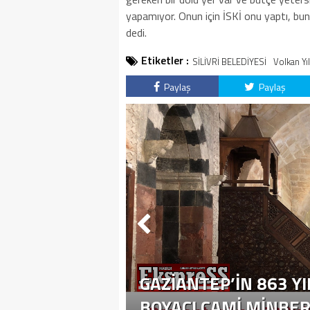
yapamıyor. Onun için İSKİ onu yaptı, bunu
dedi.
Etiketler :
SİLİVRİ BELEDİYESİ
Volkan Y
Paylaş
Paylaş
GAZIANTEP’IN 863 YI
BOYACI CAMI MINBER