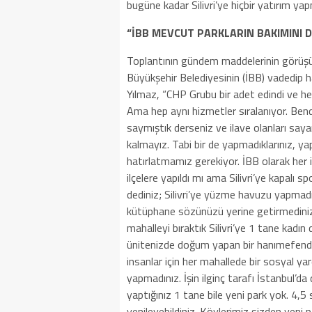
bugüne kadar Silivri’ye hiçbir yatırım y
“İBB MEVCUT PARKLARIN BAKIMINI 
Toplantının gündem maddelerinin görüşü
Büyükşehir Belediyesinin (İBB) vadedip h
Yılmaz, “CHP Grubu bir adet edindi ve her
Ama hep aynı hizmetler sıralanıyor. Ben
saymıştık derseniz ve ilave olanları say
kalmayız. Tabi bir de yapmadıklarınız, ya
hatırlatmamız gerekiyor. İBB olarak her i
ilçelere yapıldı mı ama Silivri’ye kapalı
dediniz; Silivri’ye yüzme havuzu yapmadın
kütüphane sözünüzü yerine getirmediniz.
mahalleyi bıraktık Silivri’ye 1 tane kadın
ünitenizde doğum yapan bir hanımefendi
insanlar için her mahallede bir sosyal ya
yapmadınız. İşin ilginç tarafı İstanbul’da
yaptığınız 1 tane bile yeni park yok. 4,
yenileyebildiniz. Köylerimiz sizden yeni 