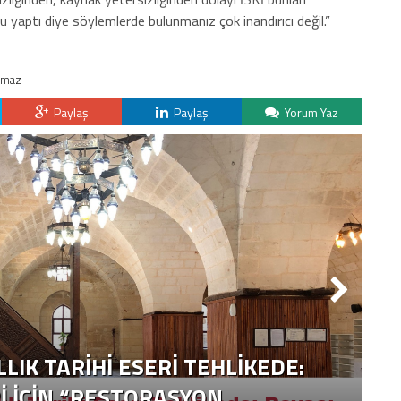
 yaptı diye söylemlerde bulunmanız çok inandırıcı değil.”
ılmaz
Paylaş
Paylaş
Yorum Yaz
LLIK TARIHI ESERI TEHLIKEDE:
I İÇIN “RESTORASYON