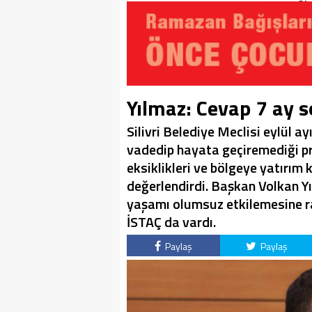
Soruşturma Dosyalarına
Oku
Yansıdı!
Yılmaz: Cevap 7 ay s
Silivri Belediye Meclisi eylül 
vadedip hayata geçiremediği pro
eksiklikleri ve bölgeye yatırım
değerlendirdi. Başkan Volkan Yı
yaşamı olumsuz etkilemesine r
İSTAÇ da vardı.
Paylaş
Paylaş