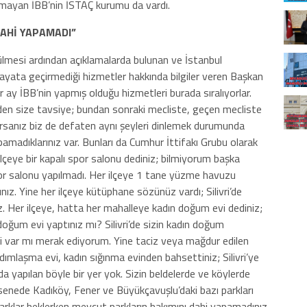
apmayan İBB’nin İSTAÇ kurumu da vardı.
DAHİ YAPAMADI”
lmesi ardından açıklamalarda bulunan ve İstanbul
ayata geçirmediği hizmetler hakkında bilgiler veren Başkan
 ay İBB’nin yapmış olduğu hizmetleri burada sıralıyorlar.
den size tavsiye; bundan sonraki mecliste, geçen mecliste
arsanız biz de defaten aynı şeyleri dinlemek durumunda
pamadıklarınız var. Bunları da Cumhur İttifakı Grubu olarak
lçeye bir kapalı spor salonu dediniz; bilmiyorum başka
 spor salonu yapılmadı. Her ilçeye 1 tane yüzme havuzu
ız. Yine her ilçeye kütüphane sözünüz vardı; Silivri’de
 Her ilçeye, hatta her mahalleye kadın doğum evi dediniz;
 doğum evi yaptınız mı? Silivri’de sizin kadın doğum
 var mı merak ediyorum. Yine taciz veya mağdur edilen
rdımlaşma evi, kadın sığınma evinden bahsettiniz; Silivri’ye
 da yapılan böyle bir yer yok. Sizin beldelerde ve köylerde
5 senede Kadıköy, Fener ve Büyükçavuşlu’daki bazı parkları
parklar beklerken mevcut parkların bakımını dahi yapamadınız.