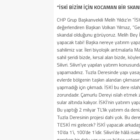
“İSKİ BİZİM İÇİN KOCAMAN BİR SKAN
CHP Grup Başkanvekili Melih Yıldız’ın “İSK
değerlendiren Başkan Volkan Yılmaz, “Ger
skandal olduğunu görüyoruz. Melih Bey İSK
yapacak tabi! Başka nereye yatırım yapa
sahilimiz var. İleri biyolojik arıtmalarl
sahil şeridi bizde, kırsal alan bizde, köyl
Silivri. Silivri’ye yapılan yatırım konusun
yapamadınız. Tuzla Deresinde yapı yasağ
evlerde bölgenin taşkın alandan çıkmasını
yapmadığı için çıkmadı. İSKİ bu dere ısla
zorundadır. Çamurlu Dereyi ıslah etmek z
sular altında kalıyor. İSKİ’nin yatırım ya
Bu yaptığı 2 milyar TL’lik yatırım da de
Tuzla Deresinin projesi dahi yok. Bu de
TESKİ mi gelecek? İSKİ yapacak arkadaşlar
10’da 1’i, 100’de 1’idir. Silivri’de hâlâ is
gereken bir dolu yer var ve bütçe yetersi