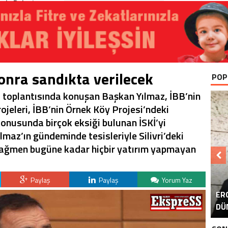
rla Buluştu
onra sandıkta verilecek
POP
ayı toplantısında konuşan Başkan Yılmaz, İBB’nin
jeleri, İBB’nin Örnek Köy Projesi’ndeki
 konusunda birçok eksiği bulunan İSKİ’yi
lmaz’ın gündeminde tesisleriyle Silivri’deki
ağmen bugüne kadar hiçbir yatırım yapmayan
B
Paylaş
Paylaş
Yorum Yaz
ER
KA
AK
S
DÜ