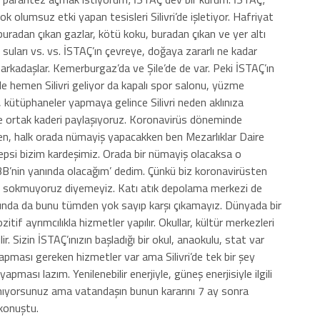
ok olumsuz etki yapan tesisleri Silivri’de işletiyor. Hafriyat
buradan çıkan gazlar, kötü koku, buradan çıkan ve yer altı
 suları vs. vs. İSTAÇ’ın çevreye, doğaya zararlı ne kadar
 arkadaşlar. Kemerburgaz’da ve Şile’de de var. Peki İSTAÇ’ın
inde hemen Silivri geliyor da kapalı spor salonu, yüzme
, kütüphaneler yapmaya gelince Silivri neden aklınıza
 ve ortak kaderi paylaşıyoruz. Koronavirüs döneminde
n, halk orada nümayiş yapacakken ben Mezarlıklar Daire
epsi bizim kardeşimiz. Orada bir nümayiş olacaksa o
BB’nin yanında olacağım’ dedim. Çünkü biz koronavirüsten
i’ye sokmuyoruz diyemeyiz. Katı atık depolama merkezi de
dığında da bunu tümden yok sayıp karşı çıkamayız. Dünyada bir
itif ayrımcılıkla hizmetler yapılır. Okullar, kültür merkezleri
lir. Sizin İSTAÇ’ınızın başladığı bir okul, anaokulu, stat var
 yapması gereken hizmetler var ama Silivri’de tek bir şey
pması lazım. Yenilenebilir enerjiyle, güneş enerjisiyle ilgili
pmıyorsunuz ama vatandaşın bunun kararını 7 ay sonra
konuştu.