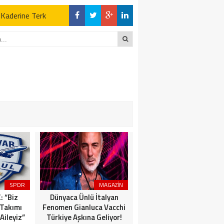
z Kaderine Terk
ktı
en Açıklamalar
“İLK AÇILDIĞI
z Kaderine Terk
ktı
SPOR
MAGAZİN
MAGAZİN
: “Biz
Dünyaca Ünlü İtalyan
Emre Açıkgöz Galimidi
 Takımı
Fenomen Gianluca Vacchi
New York Sosyetesini
Aileyiz”
Türkiye Aşkına Geliyor!
Buluşturan Davette!