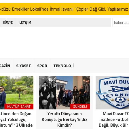
kdüzü Emekliler Lokali’nde İhmal İsyanı: “Çöpler Dağ Gibi, Yaşlılarımı
KÜNYE
İLETİŞİM
 Özel’in Yeni Partisi Anketlerde Zirveyi Zorluyor: CHP’yi Geride Bıra
 Erbakan’dan İttifak Açıklaması: “Seçimlere Tek Başına Girmeliyiz”
e Yeni Parti Tartışmaları ve Sinem Dedetaş’ın Kararı: Gürsel Tekin’d
AFA NECATİ IŞIK’TAN BEYLİKDÜZÜ BELEDİYESİ’NE SERT TEPKİ: 
GAZİN
SİYASET
SPOR
TEKNOLOJİ
L!”
kdüzü Emekliler Lokali’nde İhmal İsyanı: “Çöpler Dağ Gibi, Yaşlılarımı
 Özel’in Yeni Partisi Anketlerde Zirveyi Zorluyor: CHP’yi Geride Bıra
KÜLTÜR SANAT
GÜNDEM
 Erbakan’dan İttifak Açıklaması: “Seçimlere Tek Başına Girmeliyiz”
atince’den Doğan
Yeraltı Dünyasının
Mavi Duvar FC
yat Yolculuğu,
Konuştuğu Berkay Yıldız
Sadece Futbol
 intum” 13 Ülkede
Kimdir?
Değil, Büyük Bir 