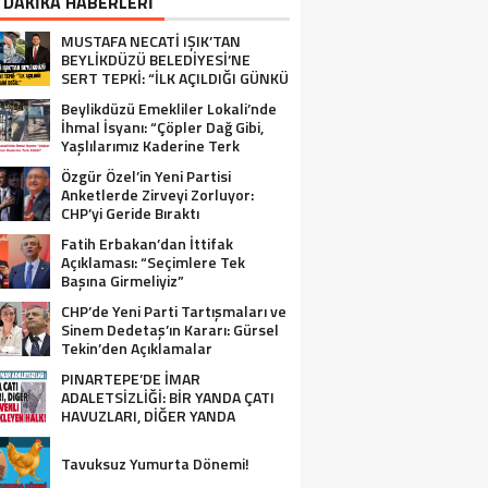
 DAKİKA HABERLERİ
MUSTAFA NECATİ IŞIK’TAN
BEYLİKDÜZÜ BELEDİYESİ’NE
SERT TEPKİ: “İLK AÇILDIĞI GÜNKÜ
GİBİ DEĞİL!”
Beylikdüzü Emekliler Lokali’nde
İhmal İsyanı: “Çöpler Dağ Gibi,
Yaşlılarımız Kaderine Terk
Edildi!”
Özgür Özel’in Yeni Partisi
Anketlerde Zirveyi Zorluyor:
CHP’yi Geride Bıraktı
Fatih Erbakan’dan İttifak
Açıklaması: “Seçimlere Tek
Başına Girmeliyiz”
CHP’de Yeni Parti Tartışmaları ve
Sinem Dedetaş’ın Kararı: Gürsel
Tekin’den Açıklamalar
PINARTEPE’DE İMAR
ADALETSİZLİĞİ: BİR YANDA ÇATI
HAVUZLARI, DİĞER YANDA
GÜVENLİ KONUT BEKLEYEN HALK!
Tavuksuz Yumurta Dönemi!