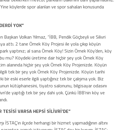
. Yine köylerde spor alanları ve spor sahaları konusunda
 DERDİ YOK”
en Başkan Volkan Yılmaz, “İBB, Pendik Göçbeyli ve Silivri
a attı. 2 tane Örnek Köy Projesi ile yola çıkıp köyün
park yaptınız; al sana Örnek Köy! Sizin Örnek Köy’den, köy
 bu mu? Köydeki üretime dair hiçbir şey yok Örnek Köy
itim alanında hiçbir şey yok Örnek Köy Projenizde. Köyün
ilgili tek bir şey yok Örnek Köy Projenizde. Köyün tarihi
 bir eski eserle ilgili yaptığınız tek bir çalışma yok. Biz
lunun kütüphanesini, tiyatro salonunu, bilgisayar odasını
ivri’de yaptığı tek bir şey dahi yok. Çünkü İBB’nin köy ve
andı.
 TESİSİ VARSA HEPSİ SİLİVRİ’DE”
arşı İSTAÇ’ın ilçede herhangi bir hizmet yapmadığının altını
ir parantez açmak istiyorum; İSTAÇ dev bir kurum. İSTAÇ;