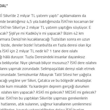
DAL”
İ Silivri’de 2 milyar TL yatırım yaptı” açıklamalarını da
ide bıraktığımız 4,5 yıla baktığımızda İSKİ’nin kocaman bir
İ’nin Silivri’ye 2 milyar TL yatırım yaptığını söylüyor. E
cak? Şişli’ye mi Kadıköy’e mi yapacak? Bizim 42 km
a Marmara Denizi’nin kucaklanacağı Tuzla’dan sonra en uzun
er bizde, dereler bizde! İstanbul’da en fazla deresi olan ilçe
da İSKİ için 2 milyar TL nedir ki? 1 tane dere ıslahı
ı hâlâ duruyor. Tuzla Deresindeki insanlar dayanıksız
 bekliyorlar. Niye çıkmadı biliyor musunuz? İSKİ dere ıslahını
hlarını yapmak zorundadır. Selimpaşa’daki dereyi ıslah etmek
orundadır. Semizkumlar Albayrak Tatil Sitesi her yağışta
pacağı yegâne yer Silivri, Çatalca ve bu bölgedir arkadaşlar.
nizde kum misalidir. Ya kardeşim deprem gerçeği dururken
re ıslahını kim yapacak? ASKİ mi gelecek? MESKİ mi gelecek?
. İSKİ’nin bu yaptıkları Silivri’de yapması gerekenlerin
ale hatlarının, atık sularının, yağmur kanallarının yenilenmesi
zliğinden, kaynak yetersizliğinden dolayı İSKİ bunları