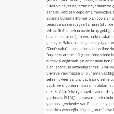
Silivri’nin hayatına, bizim hayatlarımıza ç
sahaları, katı atık depolama merkezleri, 
sularına bulaşma ihtimali olan çöp sızıntı
tesisi varsa neredeyse tamamı Silivri’de
aklına, İBB’nin aklına böyle bir iş geldiğ
havuzu, kadın doğum evi, parklar, okullar
gelmiyor. Bakın, biz bir şehirde yaşıyor
Gümüşyaka’da cenazeler kabul edilmezke
Başkanını aradım: ‘O gelen cenazelerin h
nümayişi dağıtmak için en başında ben İ
ölen İstanbullu vatandaşlarımızı Silivr
Silivri’ye yapılmazsa iyi olur ama yapıl
şehre nükleer santral yapılırsa o şehre poz
yapılır ve o yörenin insanları istihdam edi
mı? İSTAÇ’ın Silivri’ye pozitif ayrımcılık
yapılmadı. İSTAÇ’ın buraya meslek okulu ya
yapması gerekenler var. Bunları siz ya
sandıkta vereceğini düşünüyorum.” diye 