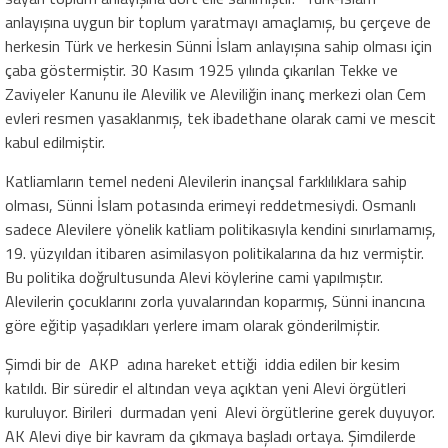
anlayışına uygun bir toplum yaratmayı amaçlamış, bu çerçeve de
herkesin Türk ve herkesin Sünni İslam anlayışına sahip olması için
çaba göstermiştir. 30 Kasım 1925 yılında çıkarılan Tekke ve
Zaviyeler Kanunu ile Alevilik ve Aleviliğin inanç merkezi olan Cem
evleri resmen yasaklanmış, tek ibadethane olarak cami ve mescit
kabul edilmiştir.
Katliamların temel nedeni Alevilerin inançsal farklılıklara sahip
olması, Sünni İslam potasında erimeyi reddetmesiydi. Osmanlı
sadece Alevilere yönelik katliam politikasıyla kendini sınırlamamış,
19. yüzyıldan itibaren asimilasyon politikalarına da hız vermiştir.
Bu politika doğrultusunda Alevi köylerine cami yapılmıştır.
Alevilerin çocuklarını zorla yuvalarından koparmış, Sünni inancına
göre eğitip yaşadıkları yerlere imam olarak gönderilmiştir.
Şimdi bir de AKP adına hareket ettiği iddia edilen bir kesim
katıldı. Bir süredir el altından veya açıktan yeni Alevi örgütleri
kuruluyor. Birileri durmadan yeni Alevi örgütlerine gerek duyuyor.
AK Alevi diye bir kavram da çıkmaya başladı ortaya. Şimdilerde