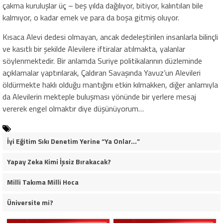
çakma kuruluşlar üç – beş yılda dağılıyor, bitiyor, kalıntıları bile
kalmıyor, o kadar emek ve para da boşa gitmiş oluyor.
Kısaca Alevi dedesi olmayan, ancak dedeleştirilen insanlarla bilinçli
ve kasıtlı bir şekilde Alevilere iftiralar atılmakta, yalanlar
söylenmektedir. Bir anlamda Suriye politikalarının düzleminde
açıklamalar yaptırılarak, Çaldıran Savaşında Yavuz’un Alevileri
öldürmekte haklı olduğu mantığını etkin kılmakken, diğer anlamıyla
da Alevilerin mekteple buluşması yönünde bir yerlere mesaj
vererek engel olmaktır diye düşünüyorum…
İyi Eğitim Sıkı Denetim Yerine “Ya Onlar…”
Yapay Zeka Kimi İşsiz Bırakacak?
Milli Takıma Milli Hoca
Üniversite mi?