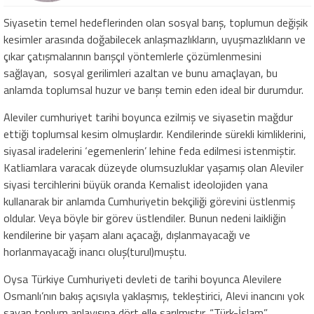
Siyasetin temel hedeflerinden olan sosyal barış, toplumun değişik
kesimler arasında doğabilecek anlaşmazlıkların, uyuşmazlıkların ve
çıkar çatışmalarının barışçıl yöntemlerle çözümlenmesini
sağlayan, sosyal gerilimleri azaltan ve bunu amaçlayan, bu
anlamda toplumsal huzur ve barışı temin eden ideal bir durumdur.
Aleviler cumhuriyet tarihi boyunca ezilmiş ve siyasetin mağdur
ettiği toplumsal kesim olmuşlardır. Kendilerinde sürekli kimliklerini,
siyasal iradelerini ‘egemenlerin’ lehine feda edilmesi istenmiştir.
Katliamlara varacak düzeyde olumsuzluklar yaşamış olan Aleviler
siyasi tercihlerini büyük oranda Kemalist ideolojiden yana
kullanarak bir anlamda Cumhuriyetin bekçiliği görevini üstlenmiş
oldular. Veya böyle bir görev üstlendiler. Bunun nedeni laikliğin
kendilerine bir yaşam alanı açacağı, dışlanmayacağı ve
horlanmayacağı inancı oluş(turul)muştu.
Oysa Türkiye Cumhuriyeti devleti de tarihi boyunca Alevilere
Osmanlı’nın bakış açısıyla yaklaşmış, tekleştirici, Alevi inancını yok
sayan toplum anlayışına dört elle sarılmıştır. “Türk-İslam”