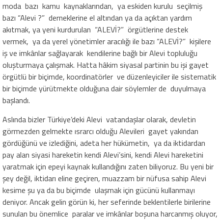
moda bazı kamu kaynaklarından, ya eskiden kurulu seçilmiş
bazı “Alevi ?” derneklerine el altından ya da açıktan yardım
akıtmak, ya yeni kurdurulan “ALEVİ?” örgütlerine destek
vermek, ya da yerel yönetimler aracılığı ile bazı “ALEVİ?” kişilere
iş ve imkânlar sağlayarak kendilerine bağlı bir Alevi topluluğu
oluşturmaya çalışmak. Hatta hâkim siyasal partinin bu işi gayet
örgütlü bir biçimde, koordinatörler ve düzenleyiciler ile sistematik
bir biçimde yürütmekte olduğuna dair söylemler de duyulmaya
başlandı.
Aslında bizler Türkiye’deki Alevi vatandaşlar olarak, devletin
görmezden gelmekte ısrarcı olduğu Alevileri gayet yakından
gördüğünü ve izlediğini, adeta her hükümetin, ya da iktidardan
pay alan siyasi hareketin kendi Alevi’sini, kendi Alevi hareketini
yaratmak için epeyi kaynak kullandığını zaten biliyoruz. Bu yeni bir
şey değil, iktidarı eline geçiren, muazzam bir nüfusa sahip Alevi
kesime şu ya da bu biçimde ulaşmak için gücünü kullanmayı
deniyor. Ancak gelin görün ki, her seferinde beklentilerle birilerine
sunulan bu önemlice paralar ve imkânlar boşuna harcanmış oluyor,