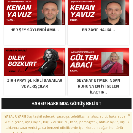
HER ŞEY SÖYLENDI AMA…
EN ZAYIF HALKA…
ZIRH ARAYIŞI, KİRLİ BAGAJLAR
SEYAHAT ETMEK İNSAN
VE ALKIŞÇILAR
RUHUNA EN İYİ GELEN
İLAÇTIR..
HABER HAKKINDA GÖRÜŞ BELİRT
YASAL UYARI!
Suç teşkil edecek, yasadışı, tehditkar, rahatsız edici, hakaret ve
küfür içeren, aşağılayıcı, küçük düşürücü, kaba, pornografik, ahlaka aykırı, kişilik
haklarına zarar verici ya da benzeri niteliklerde içeriklerden doğan her türlü