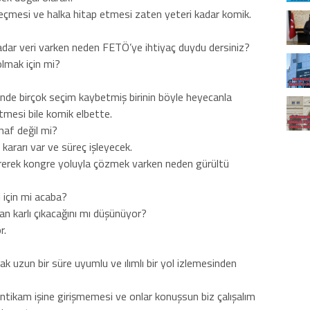
eçmesi ve halka hitap etmesi zaten yeteri kadar komik.
kadar veri varken neden FETÖ’ye ihtiyaç duydu dersiniz?
olmak için mi?
sinde birçok seçim kaybetmiş birinin böyle heyecanla
mesi bile komik elbette.
uhaf değil mi?
ararı var ve süreç işleyecek.
ürerek kongre yoluyla çözmek varken neden gürültü
 için mi acaba?
n karlı çıkacağını mı düşünüyor?
r.
ak uzun bir süre uyumlu ve ılımlı bir yol izlemesinden
a intikam işine girişmemesi ve onlar konuşsun biz çalışalım