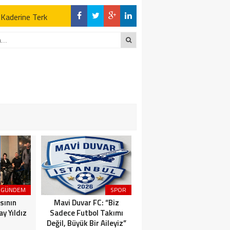
z Kaderine Terk
ktı
en Açıklamalar
“İLK AÇILDIĞI
z Kaderine Terk
ktı
GÜNDEM
SPOR
MAGAZİN
sının
Mavi Duvar FC: “Biz
Dünyaca Ünlü İtalyan
y Yıldız
Sadece Futbol Takımı
Fenomen Gianluca Vacchi
Değil, Büyük Bir Aileyiz”
Türkiye Aşkına Geliyor!