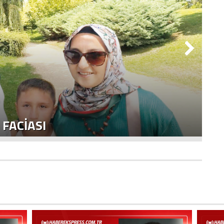
M
B
 FACİASI
D