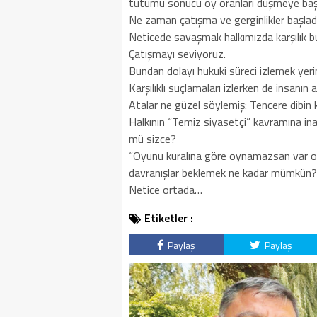
tutumu sonucu oy oranları düşmeye başl
Ne zaman çatışma ve gerginlikler başlad
Neticede savaşmak halkımızda karşılık b
Çatışmayı seviyoruz.
Bundan dolayı hukuki süreci izlemek yerine
Karşılıklı suçlamaları izlerken de insanın a
Atalar ne güzel söylemiş: Tencere dibin 
Halkının “Temiz siyasetçi” kavramına i
mü sizce?
“Oyunu kuralına göre oynamazsan var ola
davranışlar beklemek ne kadar mümkün?
Netice ortada…
Etiketler :
Paylaş
Paylaş