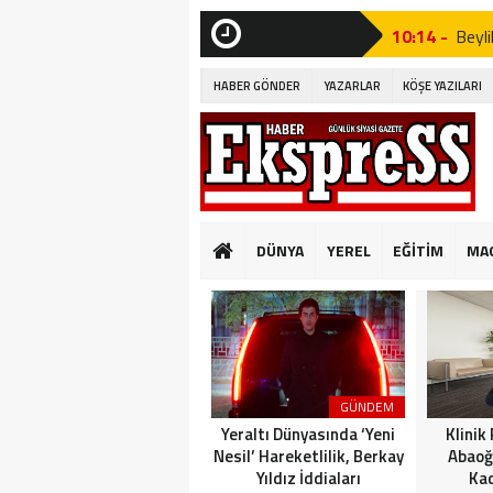
10:14 -
Beyli
Edildi!”
SON
DAKİKA
HABER GÖNDER
YAZARLAR
KÖŞE YAZILARI
19:53 -
Özgür
19:51 -
Fatih
19:49 -
CHP’d
20:16 -
MUST
DÜNYA
YEREL
EĞİTİM
MA
GÜNKÜ GİBİ DEĞİ
10:14 -
Beyli
Edildi!”
19:53 -
Özgür
GÜNDEM
19:51 -
Fatih
Yeraltı Dünyasında ‘Yeni
Klinik
Nesil’ Hareketlilik, Berkay
Abaoğ
Yıldız İddiaları
Kad