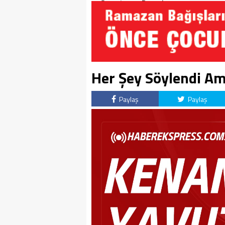
Soruşturma Dosyalarına
Yansıdı!
Her Şey Söylendi A
Paylaş
Paylaş