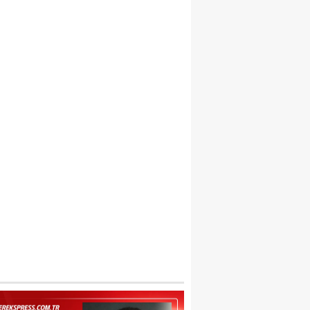
USTAFA NECATİ IŞIK’TAN BEYLİKDÜZÜ
ELEDİYESİ’NE SERT TEPKİ: “İLK AÇILDIĞ
EĞİL!”