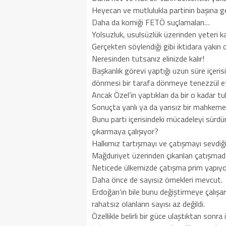
Heyecan ve mutlulukla partinin başına g
Daha da komiği FETÖ suçlamaları…
Yolsuzluk, usulsüzlük üzerinden yeteri 
Gerçekten söylendiği gibi iktidara yakın 
Neresinden tutsanız elinizde kalır!
Başkanlık görevi yaptığı uzun süre içeri
dönmesi bir tarafa dönmeye tenezzül et
Ancak Özel’in yaptıkları da bir o kadar t
Sonuçta yanlı ya da yansız bir mahkeme k
Bunu parti içerisindeki mücadeleyi sürd
çıkarmaya çalışıyor?
Halkımız tartışmayı ve çatışmayı sevdiği
Mağduriyet üzerinden çıkarılan çatışmada
Neticede ülkemizde çatışma prim yapıyo
Daha önce de sayısız örnekleri mevcut.
Erdoğan’ın bile bunu değiştirmeye çalışar
rahatsız olanların sayısı az değildi.
Özellikle belirli bir güce ulaştıktan sonr