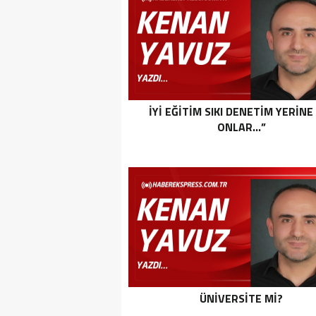
İYI EĞITIM SIKI DENETIM YERINE
ONLAR…”
ÜNIVERSITE MI?