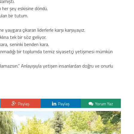
amıştı.
ı her şey eskisine döndü.
ulan bir tutum.
 yaygara çıkaran liderlerle karşı karşıyayız.
klına tek bir söz geliyor.
kara, seninki benden kara.
nanmadığı bir toplumda temiz siyasetçi yetişmesi mümkün
mazsın.” Anlayışıyla yetişen insanlardan doğru ve onurlu
Paylaş
Paylaş
Yorum Yaz