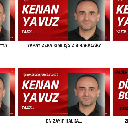
 “YA
YAPAY ZEKA KIMI İŞSIZ BIRAKACAK?
EN ZAYIF HALKA…
Z