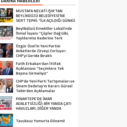
 DAKİKA HABERLERİ
MUSTAFA NECATİ IŞIK’TAN
BEYLİKDÜZÜ BELEDİYESİ’NE
SERT TEPKİ: “İLK AÇILDIĞI GÜNKÜ
GİBİ DEĞİL!”
Beylikdüzü Emekliler Lokali’nde
İhmal İsyanı: “Çöpler Dağ Gibi,
Yaşlılarımız Kaderine Terk
Edildi!”
Özgür Özel’in Yeni Partisi
Anketlerde Zirveyi Zorluyor:
CHP’yi Geride Bıraktı
Fatih Erbakan’dan İttifak
Açıklaması: “Seçimlere Tek
Başına Girmeliyiz”
CHP’de Yeni Parti Tartışmaları ve
Sinem Dedetaş’ın Kararı: Gürsel
Tekin’den Açıklamalar
PINARTEPE’DE İMAR
ADALETSİZLİĞİ: BİR YANDA ÇATI
HAVUZLARI, DİĞER YANDA
GÜVENLİ KONUT BEKLEYEN HALK!
Tavuksuz Yumurta Dönemi!