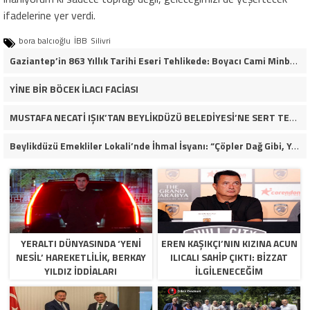
ifadelerine yer verdi.
bora balcıoğlu
İBB
Silivri
Gaziantep’in 863 Yıllık Tarihi Eseri Tehlikede: Boyacı Cami Minberi İçin “Restorasyon Durdurulsun” Çağrısı!
YİNE BİR BÖCEK İLACI FACİASI
MUSTAFA NECATİ IŞIK’TAN BEYLİKDÜZÜ BELEDİYESİ’NE SERT TEPKİ: “İLK AÇILDIĞI GÜNKÜ GİBİ DEĞİL!”
Beylikdüzü Emekliler Lokali’nde İhmal İsyanı: “Çöpler Dağ Gibi, Yaşlılarımız Kaderine Terk Edildi!”
YERALTI DÜNYASINDA ‘YENI
EREN KAŞIKÇI’NIN KIZINA ACUN
NESIL’ HAREKETLILIK, BERKAY
ILICALI SAHIP ÇIKTI: BIZZAT
YILDIZ İDDIALARI
ILGILENECEĞIM
SORUŞTURMA DOSYALARINA
YANSIDI!