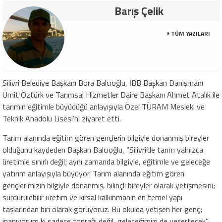
Barış Çelik
TÜM YAZILARI
Silivri Belediye Başkanı Bora Balcıoğlu, İBB Başkan Danışmanı
Ümit Öztürk ve Tarımsal Hizmetler Daire Başkanı Ahmet Atalık ile
tarımın eğitimle büyüdüğü anlayışıyla Özel TÜRAM Mesleki ve
Teknik Anadolu Lisesi’ni ziyaret etti.
Tarım alanında eğitim gören gençlerin bilgiyle donanmış bireyler
olduğunu kaydeden Başkan Balcıoğlu, “Silivri’de tarım yalnızca
üretimle sınırlı değil; aynı zamanda bilgiyle, eğitimle ve geleceğe
yatırım anlayışıyla büyüyor. Tarım alanında eğitim gören
gençlerimizin bilgiyle donanmış, bilinçli bireyler olarak yetişmesini;
sürdürülebilir üretim ve kırsal kalkınmanın en temel yapı
taşlarından biri olarak görüyoruz. Bu okulda yetişen her genç;
inanıyorum ki sadece toprağı değil, geleceğimizi de yeşertecek”