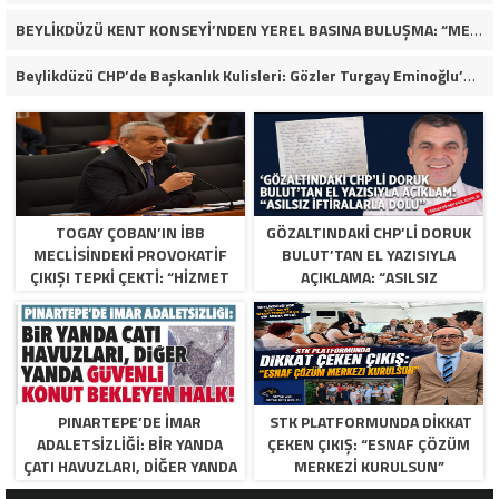
BEYLİKDÜZÜ KENT KONSEYİ’NDEN YEREL BASINA BULUŞMA: “MEVZU MEMLEKET MESELESİ
Beylikdüzü CHP’de Başkanlık Kulisleri: Gözler Turgay Eminoğlu’nda!
TOGAY ÇOBAN’IN İBB
GÖZALTINDAKI CHP’LI DORUK
MECLISINDEKI PROVOKATIF
BULUT’TAN EL YAZISIYLA
ÇIKIŞI TEPKI ÇEKTI: “HIZMET
AÇIKLAMA: “ASILSIZ
YOK, SIYASI MANIPÜLASYON
İFTIRALARLA DOLU”
VAR”
PINARTEPE’DE İMAR
STK PLATFORMUNDA DİKKAT
ADALETSİZLİĞİ: BİR YANDA
ÇEKEN ÇIKIŞ: “ESNAF ÇÖZÜM
ÇATI HAVUZLARI, DİĞER YANDA
MERKEZİ KURULSUN”
GÜVENLİ KONUT BEKLEYEN