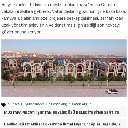
Bu gelişmeler, Türkiye’nin meşhur dolandırıcısı “Sülün Osman”
vakalarını akıllara getiriyor. Vatandaşların gözünün içine baka baka,
kamuya ait alanların özel projelere peşkeş çekilmesi, şeffaflıktan
uzak yönetim anlayışının ve denetimsizliğin geldiği son noktayı
gözler önüne seriyor.
bluesea
Büyükçekmece
Dr. Hasan Akgün
Hasan Akgün
MUSTAFA NECATİ IŞIK’TAN BEYLİKDÜZÜ BELEDİYESİ’NE SERT TEPKİ: “İLK AÇILDIĞI GÜNKÜ GİBİ DEĞİL!”
Beylikdüzü Emekliler Lokali’nde İhmal İsyanı: “Çöpler Dağ Gibi, Yaşlılarımız Kaderine Terk Edildi!”