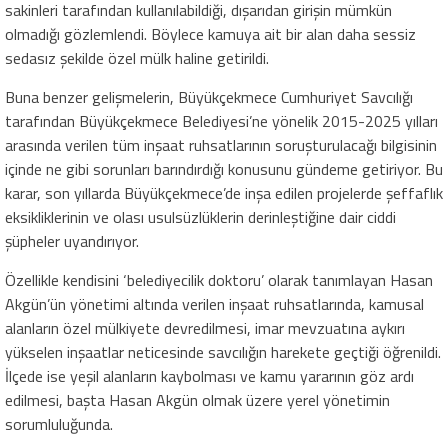
sakinleri tarafından kullanılabildiği, dışarıdan girişin mümkün
olmadığı gözlemlendi. Böylece kamuya ait bir alan daha sessiz
sedasız şekilde özel mülk haline getirildi.
Buna benzer gelişmelerin, Büyükçekmece Cumhuriyet Savcılığı
tarafından Büyükçekmece Belediyesi’ne yönelik 2015-2025 yılları
arasında verilen tüm inşaat ruhsatlarının soruşturulacağı bilgisinin
içinde ne gibi sorunları barındırdığı konusunu gündeme getiriyor. Bu
karar, son yıllarda Büyükçekmece’de inşa edilen projelerde şeffaflık
eksikliklerinin ve olası usulsüzlüklerin derinleştiğine dair ciddi
şüpheler uyandırıyor.
Özellikle kendisini ‘belediyecilik doktoru’ olarak tanımlayan Hasan
Akgün’ün yönetimi altında verilen inşaat ruhsatlarında, kamusal
alanların özel mülkiyete devredilmesi, imar mevzuatına aykırı
yükselen inşaatlar neticesinde savcılığın harekete geçtiği öğrenildi.
İlçede ise yeşil alanların kaybolması ve kamu yararının göz ardı
edilmesi, başta Hasan Akgün olmak üzere yerel yönetimin
sorumluluğunda.