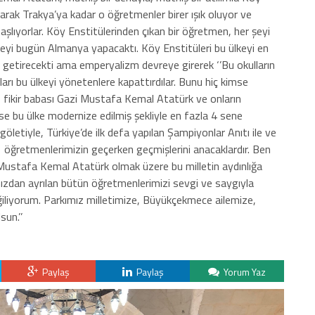
yarak Trakya’ya kadar o öğretmenler birer ışık oluyor ve
lıyorlar. Köy Enstitülerinden çıkan bir öğretmen, her şeyi
keyi bugün Almanya yapacaktı. Köy Enstitüleri bu ülkeyi en
 getirecekti ama emperyalizm devreye girerek ‘’Bu okulların
ları bu ülkeyi yönetenlere kapattırdılar. Bunu hiç kimse
, fikir babası Gazi Mustafa Kemal Atatürk ve onların
e bu ülke modernize edilmiş şekliyle en fazla 4 sene
göletiyle, Türkiye’de ilk defa yapılan Şampiyonlar Anıtı ile ve
 öğretmenlerimizin geçerken geçmişlerini anacaklardır. Ben
ustafa Kemal Atatürk olmak üzere bu milletin aydınlığa
mızdan ayrılan bütün öğretmenlerimizi sevgi ve saygıyla
eğiliyorum. Parkımız milletimize, Büyükçekmece ailemize,
sun.’’
Paylaş
Paylaş
Yorum Yaz