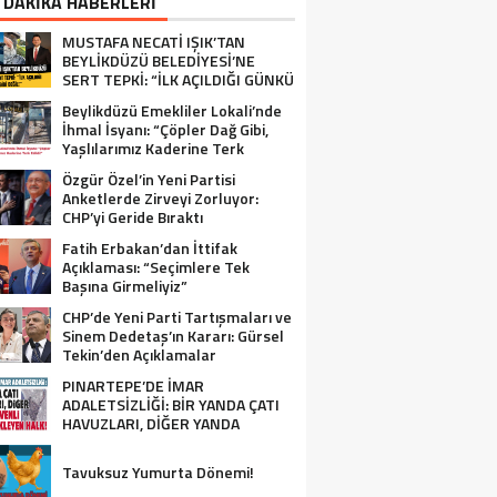
 DAKİKA HABERLERİ
MUSTAFA NECATİ IŞIK’TAN
BEYLİKDÜZÜ BELEDİYESİ’NE
SERT TEPKİ: “İLK AÇILDIĞI GÜNKÜ
GİBİ DEĞİL!”
Beylikdüzü Emekliler Lokali’nde
İhmal İsyanı: “Çöpler Dağ Gibi,
Yaşlılarımız Kaderine Terk
Edildi!”
Özgür Özel’in Yeni Partisi
Anketlerde Zirveyi Zorluyor:
CHP’yi Geride Bıraktı
Fatih Erbakan’dan İttifak
Açıklaması: “Seçimlere Tek
Başına Girmeliyiz”
CHP’de Yeni Parti Tartışmaları ve
Sinem Dedetaş’ın Kararı: Gürsel
Tekin’den Açıklamalar
PINARTEPE’DE İMAR
ADALETSİZLİĞİ: BİR YANDA ÇATI
HAVUZLARI, DİĞER YANDA
GÜVENLİ KONUT BEKLEYEN HALK!
Tavuksuz Yumurta Dönemi!