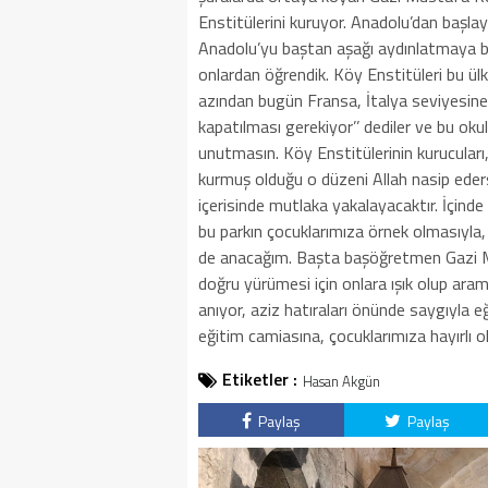
Enstitülerini kuruyor. Anadolu’dan başla
Anadolu’yu baştan aşağı aydınlatmaya baş
onlardan öğrendik. Köy Enstitüleri bu ül
azından bugün Fransa, İtalya seviyesine
kapatılması gerekiyor’’ dediler ve bu okul
unutmasın. Köy Enstitülerinin kurucuları
kurmuş olduğu o düzeni Allah nasip eders
içerisinde mutlaka yakalayacaktır. İçinde 
bu parkın çocuklarımıza örnek olmasıyla,
de anacağım. Başta başöğretmen Gazi M
doğru yürümesi için onlara ışık olup ara
anıyor, aziz hatıraları önünde saygıyla 
eğitim camiasına, çocuklarımıza hayırlı ol
Etiketler :
Hasan Akgün
Paylaş
Paylaş