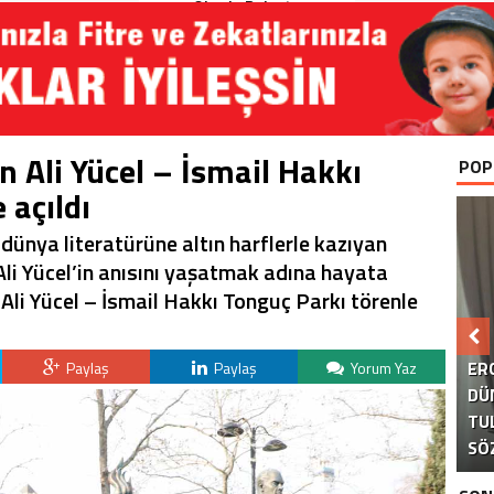
Okurla Buluştu
n Ali Yücel – İsmail Hakkı
POP
 açıldı
 dünya literatürüne altın harflerle kazıyan
li Yücel’in anısını yaşatmak adına hayata
 Ali Yücel – İsmail Hakkı Tonguç Parkı törenle
B
ER
Paylaş
Paylaş
Yorum Yaz
DÜ
TU
KA
AK
S
SÖ