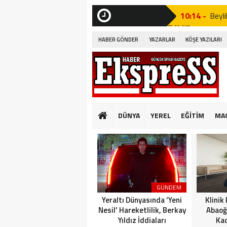
10:14 -
Beyli
Edildi!”
SON
DAKİKA
HABER GÖNDER
YAZARLAR
KÖŞE YAZILARI
19:53 -
Özgür
19:51 -
Fatih
19:49 -
CHP’d
20:16 -
MUST
DÜNYA
YEREL
EĞİTİM
MA
GÜNKÜ GİBİ DEĞİ
10:14 -
Beyli
Edildi!”
19:53 -
Özgür
GÜNDEM
19:51 -
Fatih
Yeraltı Dünyasında ‘Yeni
Klinik
Nesil’ Hareketlilik, Berkay
Abaoğ
Yıldız İddiaları
Kad