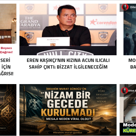
ESERI
EREN KAŞIKÇI’NIN KIZINA ACUN ILICALI
MO
 İÇIN
SAHIP ÇIKTI: BIZZAT ILGILENECEĞIM
BA
RISI!