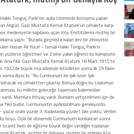
l Hakkı Tonguç Parkı’nın açılış töreninde konuşma yapan
an Akgün, Gazi Mustafa Kemal Atatürk’ün cehalete karşı
ır medeniyetin kapılarını açan Köy Enstitülerini müthiş bir
klama yaptı: ‘’Burada geçmişte kalan dev bir zihniyetin
itüleri Hasan Ali Yücel – İsmail Hakkı Tonguç Parkı’nı
çin yüzlerce öğretmen ve 2 bine yakın öğrenci bu kampüste
yduk. Ana fikir Gazi Mustafa Kemal Atatürk 18 Mart 1915’te
 1922’de büyük mücadeleyle bitirdikten sonra ilk 29 Ekim
onra diyor ki: ‘’Bu Cumhuriyet bir ışık ister. Işık
latacak ve cehaletten çıkartıp Batıya doğru bu toplumun
ırlanması, bu milletin geleceğe taşınması bakımından
 vardı. Mumlara ihtiyaç vardı. Bunların yetiştirilmesi için de
ana fikri budur. Cumhuriyetin aydınlatılması gerekiyordu.
 yazar oranı yüzde 3. Kadınlarda yüzde1 bile yoktu. Verilen
et diz boyu. Öyle bir dönemde Cumhuriyeti kurduktan sonra
 ticaret hem de eğitime büyük değer verdiğini toplanan
al Atatürk, müthiş bir dehayla, müthiş bir atılımla Köy