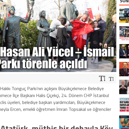
SON
 Hakkı Tonguç Parkı’nın açılışını Büyükçekmece Belediye
ece İlçe Başkanı Halis Çiçekçi, 24. Dönem CHP İstanbul
eclis üyeleri, belediye başkan yardımcıları, Büyükçekmece
eyla Ercen, emekli öğretmen İmran Topsakal ve öğrenciler
 Atatürk, müthiş bir dehayla
Köy