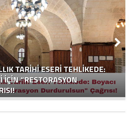
LLIK TARIHI ESERI TEHLIKEDE:
I İÇIN “RESTORASYON
ISI!
Y