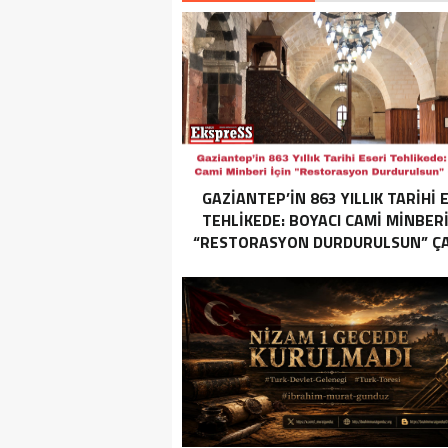
GAZIANTEP’IN 863 YILLIK TARIHI 
TEHLIKEDE: BOYACI CAMI MINBERI
“RESTORASYON DURDURULSUN” ÇAĞ