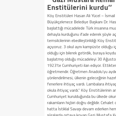
Enstitülerini kurdu’’
Köy Enstitüleri Hasan Ali Yücel – İsmai
Büyükçekmece Belediye Başkanı Dr. Has
başlattığı mücadelede Türk insanına muas
dehayla kurduğunu ifade ederek şöyle açı
temsilcilerinin ebedileştirildiği Köy Enst
açıyoruz. 3 okul aynı kampüste olduğu i
olduğu için bilerek getirdik, buraya ko
başlatmış olduğu mücadeleyi 30 Ağustos
1923’te Cumhuriyeti ilan ediyor. Ettikten s
öğretmendir. Öğretmen Anadolu’yu aydın
yönlendirilmesi, ülkenin geleceğinin haz
fenerlere ihtiyaç vardı. Lambalara ihtiyaç
okula ihtiyaç vardı.’’ Köy Enstitülerinin 
Cumhuriyet kurulduğunda bu ülkede okur-
rakamların hiçbiri doğru değildir. Cehal
hatta İstiklal Savaşı devam ederken hem
şûralarda ortaya koyan Gazi Mustafa Kem