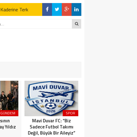
z Kaderine Terk
ktı
en Açıklamalar
“İLK AÇILDIĞI
z Kaderine Terk
ktı
GÜNDEM
SPOR
MAGAZİN
sının
Mavi Duvar FC: “Biz
Dünyaca Ünlü İtalyan
y Yıldız
Sadece Futbol Takımı
Fenomen Gianluca Vacchi
Değil, Büyük Bir Aileyiz”
Türkiye Aşkına Geliyor!